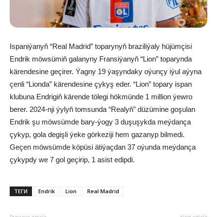
Ispaniýanyň “Real Madrid” toparynyň braziliýaly hüjümçisi
Endrik möwsümiň galanyny Fransiýanyň “Lion” toparynda
kärendesine geçirer. Ýagny 19 ýaşyndaky oýunçy iýul aýyna
çenli “Lionda” kärendesine çykyş eder. “Lion” topary ispan
klubuna Endrigiň kärende tölegi hökmünde 1 million ýewro
berer. 2024-nji ýylyň tomsunda “Realyň” düzümine goşulan
Endrik şu möwsümde bary-ýogy 3 duşuşykda meýdança
çykyp, gola degişli ýeke görkeziji hem gazanyp bilmedi.
Geçen möwsümde köpüsi ätiýaçdan 37 oýunda meýdança
çykypdy we 7 gol geçirip, 1 asist edipdi.
ТЕГИ
Endrik
Lion
Real Madrid