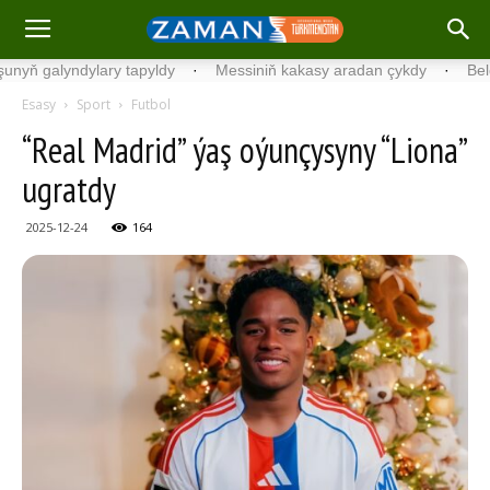
 galyndylary tapyldy
·
Messiniň kakasy aradan çykdy
·
Belgiýada
Esasy
Sport
Futbol
“Real Madrid” ýaş oýunçysyny “Liona”
ugratdy
2025-12-24
164