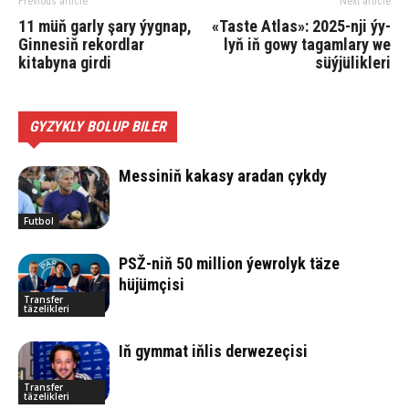
Previous article
Next article
11 müň garly şary ýygnap,
«Tas­te At­las»: 2025-nji ýy­
Ginnesiň rekordlar
lyň iň go­wy ta­gam­la­ry we
kitabyna girdi
süý­jü­lik­le­ri
GYZYKLY BOLUP BILER
Messiniň kakasy aradan çykdy
Futbol
PSŽ-niň 50 million ýewrolyk täze
hüjümçisi
Transfer
täzelikleri
Iň gymmat iňlis derwezeçisi
Transfer
täzelikleri