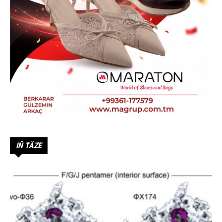
IŇ TÄZE