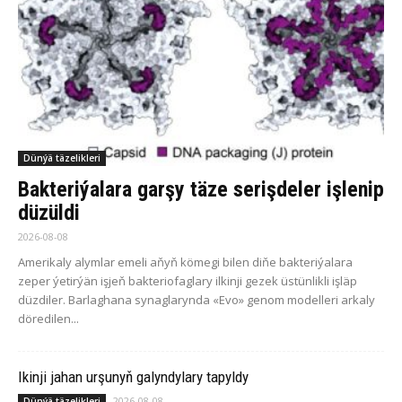
Dünýä täzelikleri
Bakteriýalara garşy täze serişdeler işlenip
düzüldi
2026-08-08
Amerikaly alymlar emeli aňyň kömegi bilen diňe bakteriýalara
zeper ýetirýän işjeň bakteriofaglary ilkinji gezek üstünlikli işläp
düzdiler. Barlaghana synaglarynda «Evo» genom modelleri arkaly
döredilen...
Ikinji jahan urşunyň galyndylary tapyldy
2026-08-08
Dünýä täzelikleri