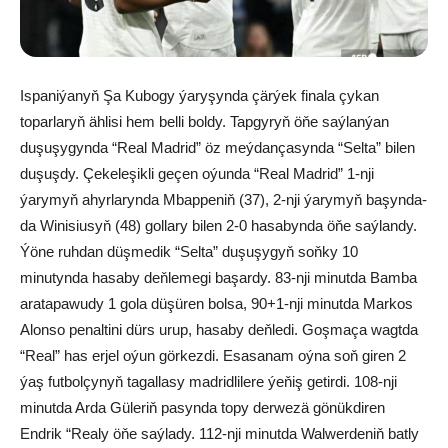
Ispaniýanyň Şa Kubogy ýaryşynda çärýek finala çykan
toparlaryň ählisi hem belli boldy. Tapgyryň öňe saýlanýan
duşuşygynda “Real Madrid” öz meýdançasynda “Selta” bilen
duşuşdy. Çekeleşikli geçen oýunda “Real Madrid” 1-nji
ýarymyň ahyrlarynda Mbappeniň (37), 2-nji ýarymyň başynda-
da Winisiusyň (48) gollary bilen 2-0 hasabynda öňe saýlandy.
Ýöne ruhdan düşmedik “Selta” duşuşygyň soňky 10
minutynda hasaby deňlemegi başardy. 83-nji minutda Bamba
aratapawudy 1 gola düşüren bolsa, 90+1-nji minutda Markos
Alonso penaltini dürs urup, hasaby deňledi. Goşmaça wagtda
“Real” has erjel oýun görkezdi. Esasanam oýna soň giren 2
ýaş futbolçynyň tagallasy madridlilere ýeňiş getirdi. 108-nji
minutda Arda Güleriň pasynda topy derwezä gönükdiren
Endrik “Realy öňe saýlady. 112-nji minutda Walwerdeniň batly