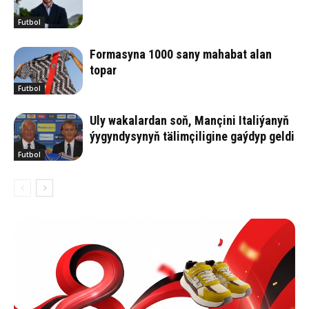
Futbol
Formasyna 1000 sany mahabat alan
topar
Futbol
Uly wakalardan soň, Mançini Italiýanyň
ýygyndysynyň tälimçiligine gaýdyp geldi
Futbol