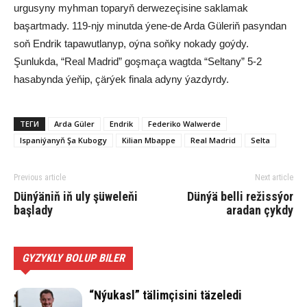
urgusyny myhman toparyň derwezeçisine saklamak
başartmady. 119-njy minutda ýene-de Arda Güleriň pasyndan
soň Endrik tapawutlanyp, oýna soňky nokady goýdy.
Şunlukda, “Real Madrid” goşmaça wagtda “Seltany” 5-2
hasabynda ýeňip, çärýek finala adyny ýazdyrdy.
ТЕГИ
Arda Güler
Endrik
Federiko Walwerde
Ispaniýanyň Şa Kubogy
Kilian Mbappe
Real Madrid
Selta
Previous article
Next article
Dünýäniň iň uly şüweleňi
Dünýä belli režissýor
başlady
aradan çykdy
GYZYKLY BOLUP BILER
“Nýukasl” tälimçisini täzeledi