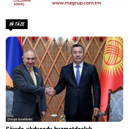
IŇ TÄZE
Dünýä täzelikleri