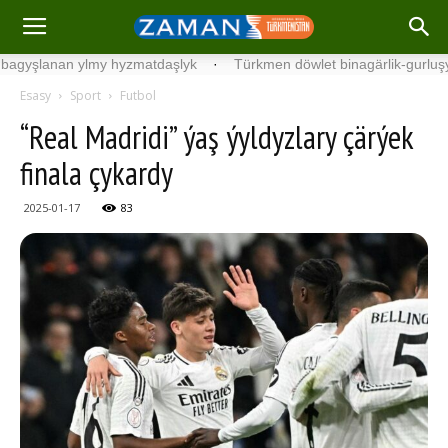
anan ylmy hyzmatdaşlyk
·
Türkmen döwlet binagärlik-gurluşyk insti
Esasy
Sport
Futbol
“Real Madridi” ýaş ýyldyzlary çärýek
finala çykardy
2025-01-17
83