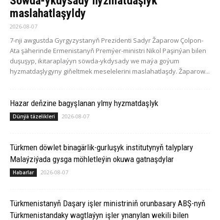
Söwda-ykdysady hyzmatdaşlyk
maslahatlaşyldy
2026-08-07
7-nji awgustda Gyrgyzystanyň Prezidenti Sadyr Žaparow Çolpon-
Ata şäherinde Ermenistanyň Premýer-ministri Nikol Paşinýan bilen
duşuşyp, ikitaraplaýyn söwda-ykdysady we maýa goýum
hyzmatdaşlygyny giňeltmek meselelerini maslahatlaşdy. Žaparow...
Hazar deňzine bagyşlanan ylmy hyzmatdaşlyk
2026-08-07
Dünýä täzelikleri
Türkmen döwlet binagärlik-gurluşyk institutynyň talyplary
Malaýziýada gysga möhletleýin okuwa gatnaşdylar
2026-08-07
Habarlar
Türkmenistanyň Daşary işler ministriniň orunbasary ABŞ-nyň
Türkmenistandaky wagtlaýyn işler ynanylan wekili bilen