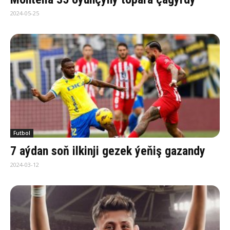
2024-05-25
Futbol
7 aýdan soň ilkinji gezek ýeňiş gazandy
2024-03-12