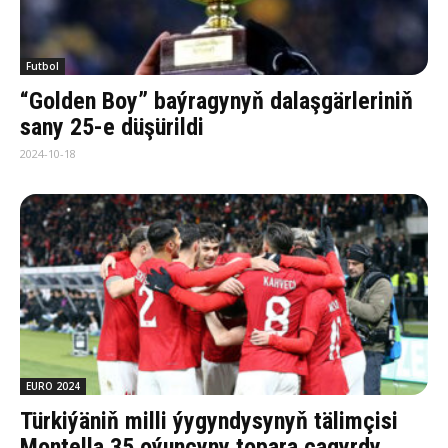
Futbol
“Golden Boy” baýragynyň dalaşgärleriniň
sany 25-e düşürildi
2024-10-18
EURO 2024
Türkiýäniň milli ýygyndysynyň tälimçisi
Montella 35 oýunçyny topara çagyrdy