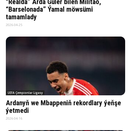
“Realda” Arda Güler bilen Militao,
“Barselonada” Ýamal möwsümi
tamamlady
2026-04-25
UEFA Çempionlar Ligasy
Ardanyň we Mbappeniň rekordlary ýeňşe
ýetmedi
2026-04-16