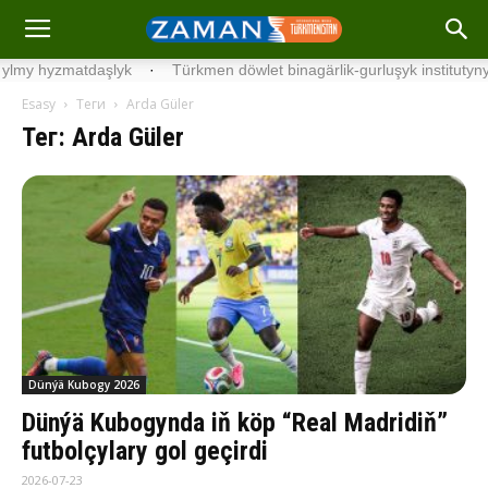
·
Türkmen döwlet binagärlik-gurluşyk institutynyň talyplary Malaýz
Esasy
Теги
Arda Güler
Тег: Arda Güler
Dünýä Kubogy 2026
Dünýä Kubogynda iň köp “Real Madridiň”
futbolçylary gol geçirdi
2026-07-23