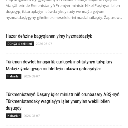
Ata şäherinde Ermenistanyň Premýer-ministri Nikol Paşinýan bilen
duşuşyp, ikitaraplaýyn söwda-ykdysady we maýa goýum
hyzmatdaşlygyny giňeltmek meselelerini maslahatlaşdy. Žaparow...
Hazar deňzine bagyşlanan ylmy hyzmatdaşlyk
2026-08-07
Dünýä täzelikleri
Türkmen döwlet binagärlik-gurluşyk institutynyň talyplary
Malaýziýada gysga möhletleýin okuwa gatnaşdylar
2026-08-07
Habarlar
Türkmenistanyň Daşary işler ministriniň orunbasary ABŞ-nyň
Türkmenistandaky wagtlaýyn işler ynanylan wekili bilen
duşuşdy
2026-08-07
Habarlar