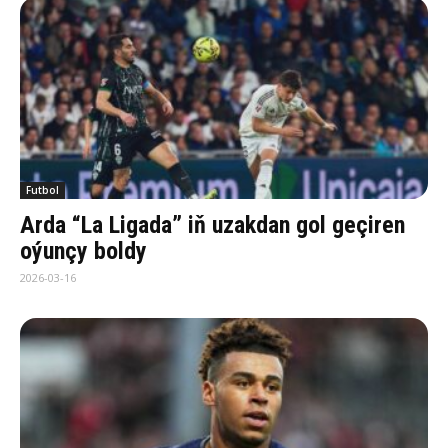
Futbol
Arda “La Ligada” iň uzakdan gol geçiren
oýunçy boldy
2026-03-16