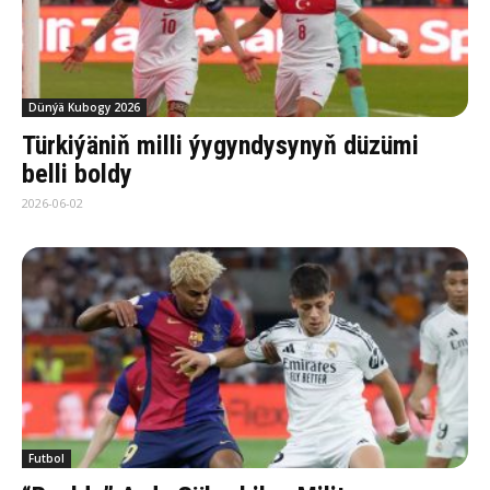
Dünýä Kubogy 2026
Türkiýäniň milli ýygyndysynyň düzümi
belli boldy
2026-06-02
Futbol