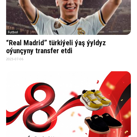
Futbol
“Real Madrid” türkiýeli ýaş ýyldyz
oýunçyny transfer etdi
2023-07-06