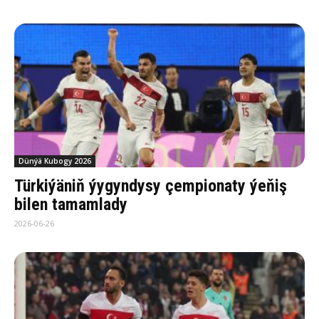
Dünýä Kubogy 2026
Türkiýäniň ýygyndysy çempionaty ýeňiş
bilen tamamlady
2026-06-26