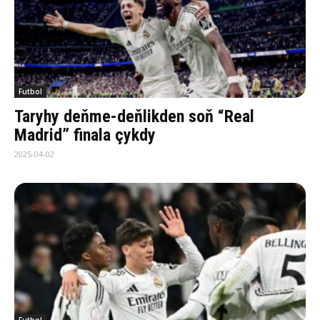
Futbol
Taryhy deňme-deňlikden soň “Real
Madrid” finala çykdy
2025-04-02