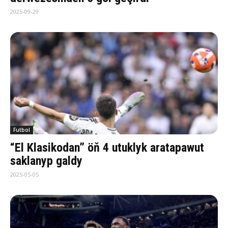
2025-09-29
Futbol
“El Klasikodan” öň 4 utuklyk aratapawut
saklanyp galdy
2025-05-05