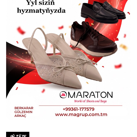
IŇ TÄZE