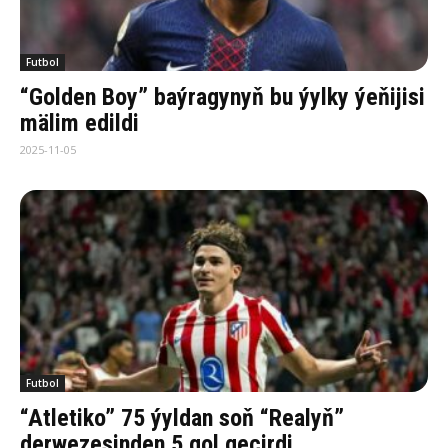
Futbol
“Golden Boy” baýragynyň bu ýylky ýeňijisi
mälim edildi
2025-11-05
Futbol
“Atletiko” 75 ýyldan soň “Realyň”
derwezesinden 5 gol geçirdi