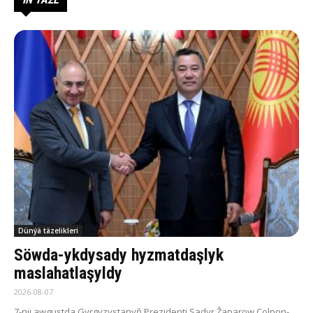
Dünýä täzelikleri
Söwda-ykdysady hyzmatdaşlyk
maslahatlaşyldy
2026-08-07
7-nji awgustda Gyrgyzystanyň Prezidenti Sadyr Žaparow Çolpon-