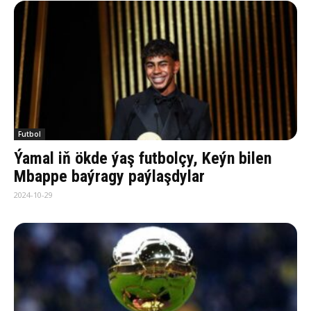
Futbol
Ýamal iň ökde ýaş futbolçy, Keýn bilen
Mbappe baýragy paýlaşdylar
2024-10-29