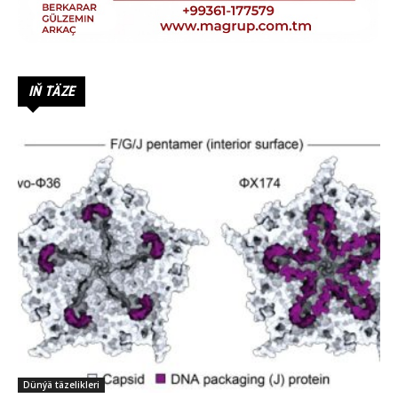
IŇ TÄZE
Dünýä täzelikleri