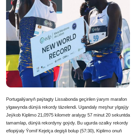
Portugaliýanyň paýtagty Lissabonda geçirilen ýarym marafon
ylgawynda dünýä rekordy täzelendi. Ugandaly meşhur ylgaýjy
Jeýkob Kiplimo 21,0975 kilometr aralygy 57 minut 20 sekuntda
tamamlap, dünýä rekordyny goýdy. Bu ugurda ozalky rekordy
efiopiýaly Ýomif Kejelça degişli bolup (57:30), Kiplimo onuň