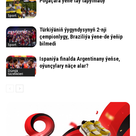
Pogaçara ýene taý tapylmady
Sport
Türkiýäniň ýygyndysynyň 2-nji
çempionlygy, Braziliýa ýene-de ýeňip
bilmedi
Sport
Ispaniýa finalda Argentinany ýeňse,
oýunçylary näçe alar?
Dünýä
täzelikleri