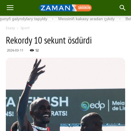
galyndylary tapyldy
·
Messiniň kakasy aradan çykdy
·
Belgiýada
Esasy
Sport
Rekordy 10 sekunt ösdürdi
2026-03-11
52