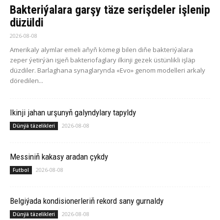
Bakteriýalara garşy täze serişdeler işlenip
düzüldi
2026-08-08
Amerikaly alymlar emeli aňyň kömegi bilen diňe bakteriýalara
zeper ýetirýän işjeň bakteriofaglary ilkinji gezek üstünlikli işläp
düzdiler. Barlaghana synaglarynda «Evo» genom modelleri arkaly
döredilen...
Ikinji jahan urşunyň galyndylary tapyldy
2026-08-08
Dünýä täzelikleri
Messiniň kakasy aradan çykdy
2026-08-08
Futbol
Belgiýada kondisionerleriň rekord sany gurnaldy
2026-08-08
Dünýä täzelikleri