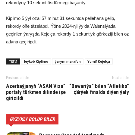
rekordyny 10 sekunt ösdürmegi başardy.
Kiplimo 5 ýyl ozal 57 minut 31 sekuntda pellehana gelip,
rekordy öňe täzeläpdi. Ýöne 2024-nji ýylda Walensiýada
geçirilen ýaryşda Kejelça rekordy 1 sekuntlyk görkeziji bilen öz
adyna geçiripdi.
ТЕГИ
Jeýkob Kiplimo
ýarym marafon
Ýomif Kejelça
Previous article
Next article
Azerbaýjanyň “ASAN Viza”
“Bawariýa” bilen “Atletiko”
portaly türkmen dilinde işe
çärýek finalda diýen ýaly
girizildi
GYZYKLY BOLUP BILER