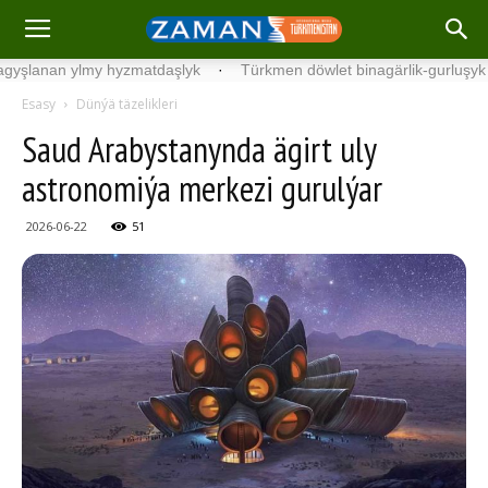
nan ylmy hyzmatdaşlyk
·
Türkmen döwlet binagärlik-gurluşyk instit
Esasy
Dünýä täzelikleri
Saud Arabystanynda ägirt uly
astronomiýa merkezi gurulýar
2026-06-22
51