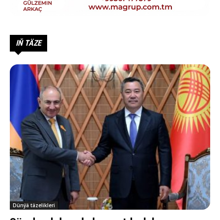
IŇ TÄZE
Dünýä täzelikleri