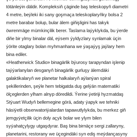
tötänleýin däldir. Kompleksiň çäginde baş teleskopyň diametri
4 metre, beýleki iki sany goşmaça teleskoplaryňky bolsa 2
metre barabar bolup, bular älem giňişligini has takyk
öwrenmäge mümkinçilik berer. Taslama laýyklykda, bu ýerde
diňe bir ylmy binalar däl, eýsem ýyldyzlary synlamak üçin
ýörite otaglary bolan myhmanhana we ýaşaýyş jaýlary hem
bina ediler.
«Heatherwick Studio» binagärlik býurosy tarapyndan işlenip
taýýarlanylan desganyň binagärlik gurluşy älemdäki
galaktikalaryň we planetar halkalaryň aýlanýan spiral
şekillerinden, şeýle hem tebigatda duş gelýän matematiki
ölçeglerden ylham alnyp döredildi. Ýerine ýetiriji hyzmatdaş
Stýuart Wudyň bellemegine görä, adaty ýapyk we tehniki
häsiýetli obserwatoriýalardan tapawutlylykda, bu merkez giň
jemgyýetçilik üçin doly açyk bolar we ylym bilen
syýahatçylygy utgaşdyrar. Baş bina birnäçe sergi zallaryny,
planetarini, restorany we üçegindäki syn ediş meýdançasyny