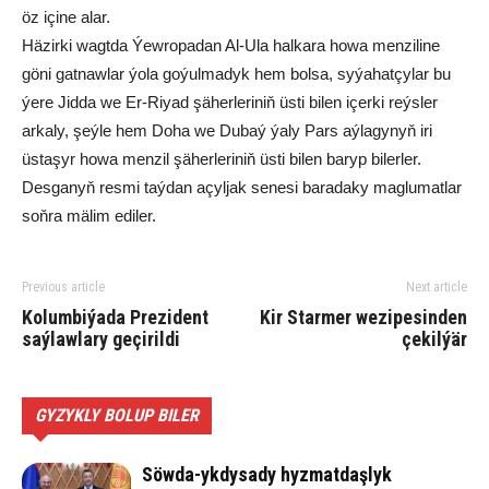
öz içine alar.
Häzirki wagtda Ýewropadan Al-Ula halkara howa menziline
göni gatnawlar ýola goýulmadyk hem bolsa, syýahatçylar bu
ýere Jidda we Er-Riyad şäherleriniň üsti bilen içerki reýsler
arkaly, şeýle hem Doha we Dubaý ýaly Pars aýlagynyň iri
üstaşyr howa menzil şäherleriniň üsti bilen baryp bilerler.
Desganyň resmi taýdan açyljak senesi baradaky maglumatlar
soňra mälim ediler.
Previous article
Next article
Kolumbiýada Prezident
Kir Starmer wezipesinden
saýlawlary geçirildi
çekilýär
GYZYKLY BOLUP BILER
Söwda-ykdysady hyzmatdaşlyk