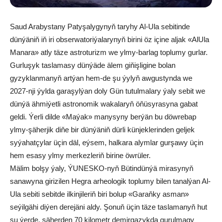
Saud Arabystany Patyşalygynyň taryhy Al-Ula sebitinde
dünýäniň iň iri obserwatoriýalarynyň birini öz içine aljak «AlUla
Manara» atly täze astroturizm we ylmy-barlag toplumy gurlar.
Gurluşyk taslamasy dünýäde älem giňişligine bolan
gyzyklanmanyň artýan hem-de şu ýylyň awgustynda we
2027-nji ýylda garaşylýan doly Gün tutulmalary ýaly sebit we
dünýä ähmiýetli astronomik wakalaryň öňüsyrasyna gabat
geldi. Ýerli dilde «Maýak» manysyny berýän bu döwrebap
ylmy-şäherjik diňe bir dünýäniň dürli künjeklerinden geljek
syýahatçylar üçin däl, eýsem, halkara alymlar gurşawy üçin
hem esasy ylmy merkezleriň birine öwrüler.
Mälim bolşy ýaly, ÝUNESKO-nyň Bütindünýä mirasynyň
sanawyna girizilen Hegra arheologik toplumy bilen tanalýan Al-
Ula sebiti sebitde ilkinjileriň biri bolup «Garaňky asman»
seýilgähi diýen derejäni aldy. Şonuň üçin täze taslamanyň hut
şu ýerde, şäherden 70 kilometr demirgazykda gurulmagy