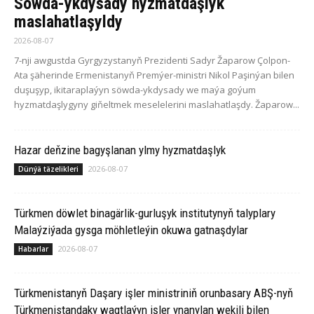
Söwda-ykdysady hyzmatdaşlyk
maslahatlaşyldy
2026-08-07
7-nji awgustda Gyrgyzystanyň Prezidenti Sadyr Žaparow Çolpon-
Ata şäherinde Ermenistanyň Premýer-ministri Nikol Paşinýan bilen
duşuşyp, ikitaraplaýyn söwda-ykdysady we maýa goýum
hyzmatdaşlygyny giňeltmek meselelerini maslahatlaşdy. Žaparow...
Hazar deňzine bagyşlanan ylmy hyzmatdaşlyk
2026-08-07
Dünýä täzelikleri
Türkmen döwlet binagärlik-gurluşyk institutynyň talyplary
Malaýziýada gysga möhletleýin okuwa gatnaşdylar
2026-08-07
Habarlar
Türkmenistanyň Daşary işler ministriniň orunbasary ABŞ-nyň
Türkmenistandaky wagtlaýyn işler ynanylan wekili bilen