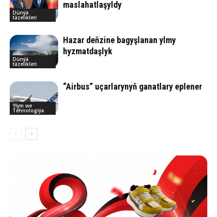
maslahatlaşyldy
Dünýä
täzelikleri
Hazar deňzine bagyşlanan ylmy
hyzmatdaşlyk
Dünýä
täzelikleri
“Airbus” uçarlarynyň ganatlary eplener
Ylym we
Tehnologiýa