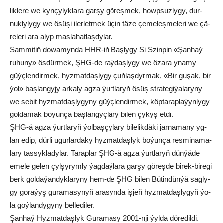
lik­le­re we kyn­çy­lyk­la­ra gar­şy gö­reş­mek, howp­suz­ly­gy, dur­
nuk­ly­ly­gy we ösü­şi iler­let­mek üçin tä­ze çe­me­leş­me­le­ri we çä­
re­le­ri ara alyp mas­la­hat­laş­dy­lar.
Sam­mi­tiň do­wa­myn­da HHR-iň Baş­ly­gy Si Szin­pin «Şan­haý
ru­hu­ny» ös­dür­mek, ŞHG-de raý­daş­ly­gy we öza­ra yna­my
güýç­len­dir­mek, hyz­mat­daş­ly­gy çuň­laş­dyr­mak, «Bir gu­şak, bir
ýol» baş­lan­gy­jy ar­ka­ly ag­za ýurt­la­ryň ösüş stra­te­gi­ýa­la­ry­ny
we se­bit hyz­mat­daş­ly­gy­ny güýç­len­dir­mek, köp­ta­rap­la­ýyn­ly­gy
gol­da­mak bo­ýun­ça baş­lan­gyç­la­ry bi­len çy­kyş et­di.
ŞHG-ä ag­za ýurt­la­ryň ýol­baş­çy­la­ry bi­le­lik­dä­ki jar­na­ma­ny yg­
lan edip, dür­li ugur­lar­da­ky hyz­mat­daş­lyk bo­ýun­ça res­mi­na­ma­
la­ry tas­syk­ladylar. Ta­rap­lar ŞHG-ä ag­za ýurt­la­ryň dün­ýä­de
eme­le ge­len çyl­şy­rym­ly ýag­daý­la­ra gar­şy gö­reş­de bi­rek-bi­re­gi
berk gol­da­ýan­dyk­la­ry­ny hem-de ŞHG bi­len Bü­tin­dün­ýä sag­ly­
gy go­ra­ýyş gu­ra­ma­sy­nyň ara­syn­da iş­jeň hyz­mat­daş­ly­gyň ýo­
la goý­lan­dy­gy­ny bel­le­di­ler.
Şan­haý Hyz­mat­daş­lyk Gu­ra­ma­sy 2001-nji ýyl­da dö­re­dil­di.