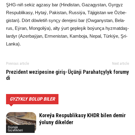
ŞHG-niň se­kiz ag­za­sy bar (Hin­dis­tan, Ga­za­gys­tan, Gyr­gy­z
Res­pub­li­ka­sy, Hy­taý, Pa­kis­tan, Rus­si­ýa, Tä­ji­gis­tan we Öz­be­
gis­tan). Dört döw­le­tiň syn­çy de­re­je­si bar (Ow­ga­nys­tan, Be­la­
rus, Eý­ran, Mon­go­li­ýa), al­ty ýurt gep­le­şik bo­ýun­ça hyz­mat­daş­
lar­dyr (Azer­baý­jan, Er­me­nis­tan, Kam­bo­ja, Ne­pal, Tür­ki­ýe, Şri-
Lan­ka).
Previous article
Next article
Pre­zi­dent we­zi­pe­si­ne gi­riş­
Üçünji Pa­ra­hat­çy­lyk fo­ru­my
di
GYZYKLY BOLUP BILER
Koreýa Respublikasy KHDR bilen demir
ýoluny dikelder
Dünýä
täzelikleri