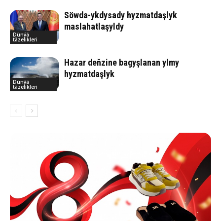
Söwda-ykdysady hyzmatdaşlyk
maslahatlaşyldy
Dünýä
täzelikleri
Hazar deňzine bagyşlanan ylmy
hyzmatdaşlyk
Dünýä
täzelikleri