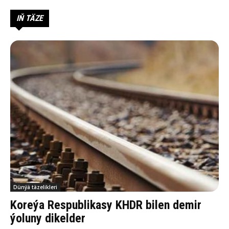
IŇ TÄZE
Dünýä täzelikleri
Koreýa Respublikasy KHDR bilen demir
ýoluny dikelder