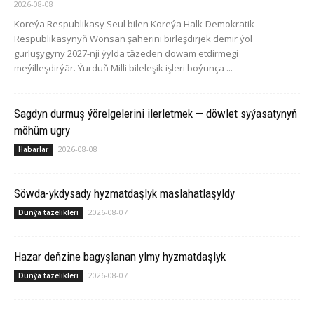
2026-08-08
Koreýa Respublikasy Seul bilen Koreýa Halk-Demokratik
Respublikasynyň Wonsan şäherini birleşdirjek demir ýol
gurluşygyny 2027-nji ýylda täzeden dowam etdirmegi
meýilleşdirýär. Ýurduň Milli bileleşik işleri boýunça ...
Sagdyn durmuş ýörelgelerini ilerletmek — döwlet syýasatynyň
möhüm ugry
2026-08-08
Habarlar
Söwda-ykdysady hyzmatdaşlyk maslahatlaşyldy
2026-08-07
Dünýä täzelikleri
Hazar deňzine bagyşlanan ylmy hyzmatdaşlyk
2026-08-07
Dünýä täzelikleri