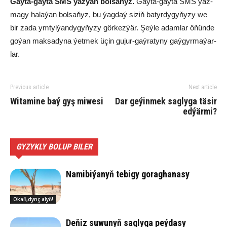
Gaý­ta-gaý­ta SMS ýaz­ýan bol­sa­ňyz.
Gaý­ta-gaý­ta SMS ýaz­
ma­gy ha­la­ýan bol­sa­ňyz, bu ýag­daý si­ziň ba­tyr­dy­gy­ňy­zy we
bir za­da ym­tyl­ýan­dy­gy­ňy­zy gör­kez­ýär. Şeý­le adam­lar öňün­de
go­ýan mak­sa­dy­na ýet­mek üçin gu­jur-gaý­ra­ty­ny gaý­gyr­ma­ýar­
lar.
Previous article
Next article
Witamine baý gyş miwesi
Dar ge­ýin­mek sag­ly­ga tä­sir
ed­ýär­mi?
GYZYKLY BOLUP BILER
Na­mi­bi­ýa­nyň te­bi­gy go­rag­ha­na­sy
Okaň,dynç alyň!
De­ňiz su­wu­nyň sag­ly­ga peý­da­sy