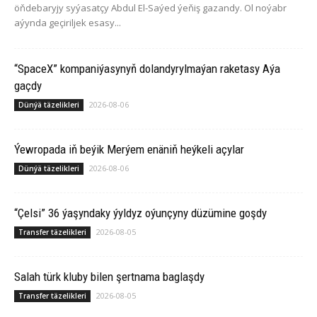
öňdebaryjy syýasatçy Abdul El-Saýed ýeňiş gazandy. Ol noýabr
aýynda geçiriljek esasy...
“SpaceX” kompaniýasynyň dolandyrylmaýan raketasy Aýa
gaçdy
2026-08-06
Dünýä täzelikleri
Ýewropada iň beýik Merýem enäniň heýkeli açylar
2026-08-06
Dünýä täzelikleri
“Çelsi” 36 ýaşyndaky ýyldyz oýunçyny düzümine goşdy
2026-08-05
Transfer täzelikleri
Salah türk kluby bilen şertnama baglaşdy
2026-08-05
Transfer täzelikleri