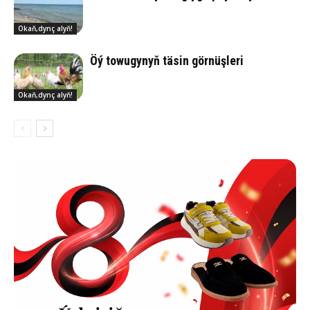
Okaň,dynç alyň!
Öý to­wu­gynyň tä­sin gör­nüş­le­ri
Okaň,dynç alyň!