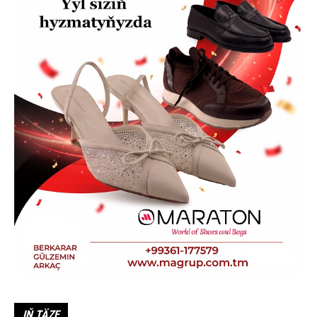
IŇ TÄZE