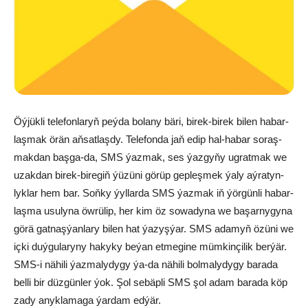
Öý­jük­li te­le­fon­la­ryň peý­da bo­la­ny bä­ri, bi­rek-bi­rek bi­len ha­bar­
laş­mak örän aň­sat­laş­dy. Te­le­fon­da jaň edip hal-ha­bar so­raş­
mak­dan baş­ga-da, SMS ýaz­mak, ses ýaz­gy­ňy ug­rat­mak we
uzak­dan bi­rek-biregiň ýü­zü­ni gö­rüp gep­leş­mek ýa­ly aý­ra­tyn­
lyk­lar hem bar. Soň­ky ýyl­lar­da SMS ýaz­mak iň ýör­gün­li ha­bar­
laş­ma usulyna öwrülip, her kim öz so­wa­dy­na we ba­şar­ny­gy­na
gö­rä gat­naş­ýan­la­ry bi­len hat ýa­zyş­ýar. SMS ada­myň özü­ni we
iç­ki duý­gu­la­ry­ny ha­ky­ky be­ýan et­me­gi­ne müm­kin­çi­lik ber­ýär.
SMS-i nä­hi­li ýaz­ma­ly­dy­gy ýa-da nä­hi­li bol­ma­ly­dy­gy ba­ra­da
belli bir düz­gün­ler ýok. Şol se­bäp­li SMS şol adam ba­ra­da köp
za­dy anyk­la­ma­ga ýar­dam ed­ýär.