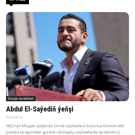
Dünýä täzelikleri
Abdul El-Saýediň ýeňşi
2026-08-06
ABŞ-nyň Miçigan ştatynda Senat saýlawlary boýunça Demokratik
partiýa tarapyndan guralan deslapky saýlawlarda (praýmeriz)