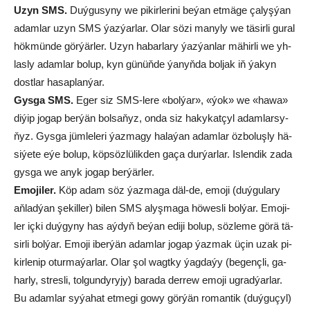
Uzyn SMS.
Duý­gu­sy­ny we pi­kir­le­ri­ni be­ýan et­mä­ge ça­lyş­ýan
adam­lar uzyn SMS ýaz­ýar­lar. Olar sö­zi ma­ny­ly we tä­sir­li gu­ral
hök­mün­de gör­ýär­ler. Uzyn ha­bar­la­ry ýaz­ýan­lar mä­hir­li we yh­
las­ly adam­lar bo­lup, kyn gü­nüň­de ýa­nyň­da bol­jak iň ýa­kyn
dost­lar ha­sap­lan­ýar.
Gys­ga SMS.
Eger siz SMS-le­re «bol­ýar», «ýok» we «ha­wa»
di­ýip jo­gap ber­ýän bol­sa­ňyz, on­da siz ha­ky­kat­çyl adam­lar­sy­
ňyz. Gys­ga jüm­le­le­ri ýaz­ma­gy ha­la­ýan adam­lar öz­bo­luş­ly hä­
si­ýe­te eýe bo­lup, köpsöz­lü­lik­den ga­ça dur­ýar­lar. Is­len­dik za­da
gys­ga we anyk jo­gap ber­ýär­ler.
Emo­ji­ler.
Köp adam söz ýaz­ma­ga däl-de, emo­ji (duý­gu­la­ry
aň­lad­ýan şe­kil­ler) bi­len SMS alyş­ma­ga hö­wes­li bol­ýar. Emo­ji­
ler iç­ki duý­gy­ny has aý­dyň be­ýan edi­ji bo­lup, söz­le­me gö­rä tä­
sir­li bol­ýar. Emo­ji iber­ýän adam­lar jo­gap ýaz­mak üçin uzak pi­
kir­le­nip otur­ma­ýar­lar. Olar şol wagt­ky ýag­da­ýy (be­genç­li, ga­
har­ly, stres­li, tol­gun­dy­ry­jy) ba­ra­da der­rew emo­ji ug­rad­ýar­lar.
Bu adam­lar sy­ýa­hat et­me­gi go­wy gö­rýän ro­man­tik (duý­gu­çyl)