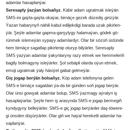
adam­lar ha­sap­lan­ýar.
Se­re­sap­ly ýaz­ýan bol­sa­ňyz.
Kä­bir adam ug­rat­mak is­le­ýän
SMS-ini gaý­ta-gaý­ta oka­ýar, bir­nä­çe ge­zek dü­ze­diş gi­riz­ýär.
Ýa­zan ha­ba­ry­nyň nä­hi­li ka­bul edil­jek­di­gi ba­ra­da uzak pi­kir­len­
ýär. Şeý­le adam­lar gap­ma-gar­şy­ly­gy ha­la­ma­ýan, gö­dek gö­
rün­mek is­le­me­ýän sy­pa­ýy adam­lar­dyr. Olar bir sö­züň üs­tün­de
hem bir­nä­çe sa­gat­lap pi­kir­le­nip otu­ryp bil­ýär­ler. Se­re­sap­ly
SMS ýaz­ýan adam­lar ýa­kyn­la­ry­ny ra­zy et­mek we hem­me­le­riň
bagt­ly bol­ma­gy­ny is­le­ýär­ler. Şol se­bäp­li olar­da oýun et­mek,
emo­ji ug­rat­mak ýa­ly hä­si­ýet ga­bat gel­me­ýär.
Giç jo­gap ber­ýän bol­sa­ňyz.
Köp adam te­le­fo­ny­na ge­len
SMS-e bir­nä­çe sa­gat­dan ýa-da bir gün­den soň jo­gap ber­ýär.
Olar ün­si gow­şak adam­lar bo­lup, SMS ýaz­ma­gy aý­ra­tyn iş
ha­sap­la­ýar­lar. Şeý­le hem iş ara­syn­da SMS-e jo­gap ber­me­giň
kyn­dy­gy­ny bel­le­ýär­ler. SMS-e giç jo­gap ber­ýän­ler daş-tö­we­re­
gi üns­den dü­şür­ýär­ler. Olar giň we ha­ýal he­re­ket­li adam­lar ha­
sap­lan­ýar.