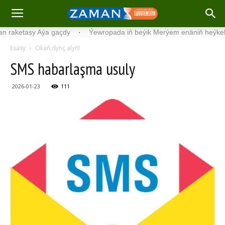
tasy Aýa gaçdy
·
Ýewropada iň beýik Merýem enäniň heýkeli açyla
Esasy
Okaň,dynç alyň!
SMS ha­bar­laş­ma usuly
2026-01-23
111