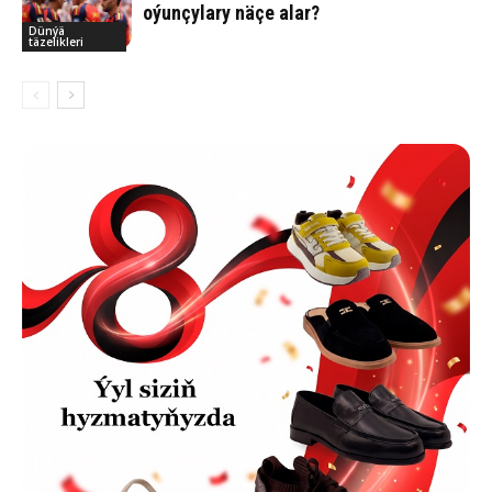
oýunçylary näçe alar?
Dünýä
täzelikleri