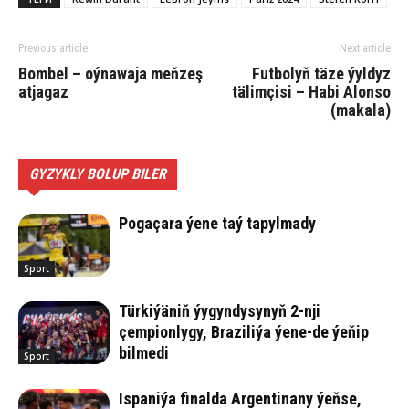
Previous article
Next article
Bom­bel – oýnawaja meňzeş
Futbolyň täze ýyldyz
atjagaz
tälimçisi – Habi Alonso
(makala)
GYZYKLY BOLUP BILER
Pogaçara ýene taý tapylmady
Sport
Türkiýäniň ýygyndysynyň 2-nji
çempionlygy, Braziliýa ýene-de ýeňip
bilmedi
Sport
Ispaniýa finalda Argentinany ýeňse,