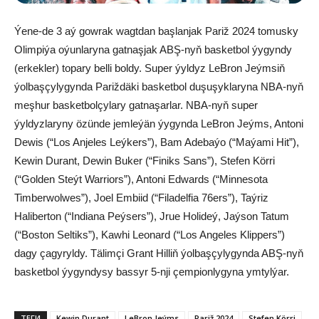
Ýene-de 3 aý gowrak wagtdan başlanjak Pariž 2024 tomusky
Olimpiýa oýunlaryna gatnaşjak ABŞ-nyň basketbol ýygyndy
(erkekler) topary belli boldy. Super ýyldyz LeBron Jeýmsiň
ýolbaşçylygynda Pariždäki basketbol duşuşyklaryna NBA-nyň
meşhur basketbolçylary gatnaşarlar. NBA-nyň super
ýyldyzlaryny özünde jemleýän ýygynda LeBron Jeýms, Antoni
Dewis (“Los Anjeles Leýkers”), Bam Adebaýo (“Maýami Hit”),
Kewin Durant, Dewin Buker (“Finiks Sans”), Stefen Körri
(“Golden Steýt Warriors”), Antoni Edwards (“Minnesota
Timberwolwes”), Joel Embiid (“Filadelfia 76ers”), Taýriz
Haliberton (“Indiana Peýsers”), Jrue Holideý, Jaýson Tatum
(“Boston Seltiks”), Kawhi Leonard (“Los Angeles Klippers”)
dagy çagyryldy. Tälimçi Grant Hilliň ýolbaşçylygynda ABŞ-nyň
basketbol ýygyndysy bassyr 5-nji çempionlygyna ymtylýar.
ТЕГИ
Kewin Durant
LeBron Jeýms
Pariž 2024
Stefen Körri