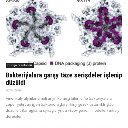
Dünýä täzelikleri
Bakteriýalara garşy täze serişdeler işlenip
düzüldi
2026-08-08
Amerikaly alymlar emeli aňyň kömegi bilen diňe bakteriýalara
zeper ýetirýän işjeň bakteriofaglary ilkinji gezek üstünlikli işläp
düzdiler. Barlaghana synaglarynda «Evo» genom modelleri arkaly
döredilen...