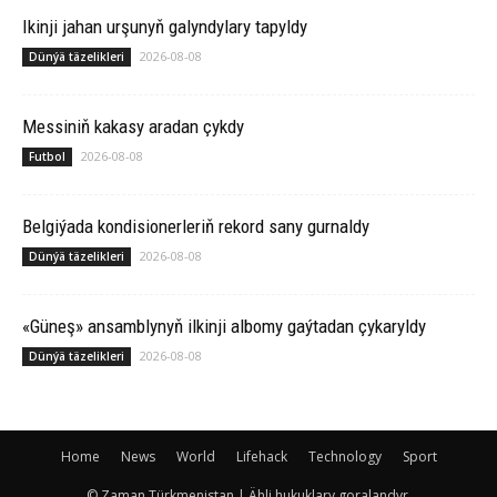
Ikinji jahan urşunyň galyndylary tapyldy
2026-08-08
Dünýä täzelikleri
Messiniň kakasy aradan çykdy
2026-08-08
Futbol
Belgiýada kondisionerleriň rekord sany gurnaldy
2026-08-08
Dünýä täzelikleri
«Güneş» ansamblynyň ilkinji albomy gaýtadan çykaryldy
2026-08-08
Dünýä täzelikleri
Home
News
World
Lifehack
Technology
Sport
© Zaman Türkmenistan | Ähli hukuklary goralandyr.