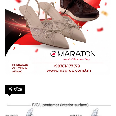
IŇ TÄZE