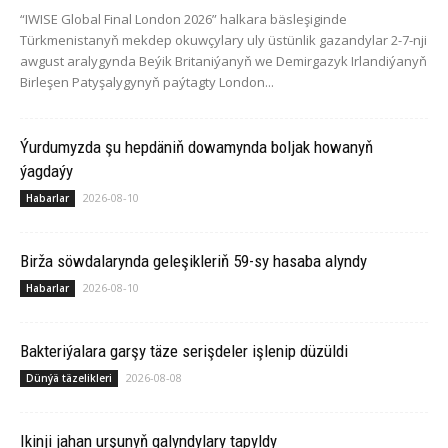
“IWISE Global Final London 2026” halkara bäsleşiginde
Türkmenistanyň mekdep okuwçylary uly üstünlik gazandylar 2-7-nji
awgust aralygynda Beýik Britaniýanyň we Demirgazyk Irlandiýanyň
Birleşen Patyşalygynyň paýtagty London...
Ýurdumyzda şu hepdäniň dowamynda boljak howanyň
ýagdaýy
2026-08-10
Habarlar
Birža söwdalarynda geleşikleriň 59-sy hasaba alyndy
2026-08-10
Habarlar
Bakteriýalara garşy täze serişdeler işlenip düzüldi
2026-08-08
Dünýä täzelikleri
Ikinji jahan urşunyň galyndylary tapyldy