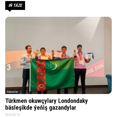
IŇ TÄZE
Habarlar
Türkmen okuwçylary Londondaky
bäsleşikde ýeňiş gazandylar
2026-08-10