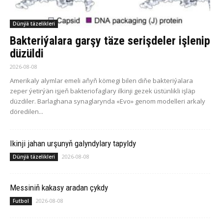
Dünýä täzelikleri
Bakteriýalara garşy täze serişdeler işlenip
düzüldi
2026-08-08
Amerikaly alymlar emeli aňyň kömegi bilen diňe bakteriýalara
zeper ýetirýän işjeň bakteriofaglary ilkinji gezek üstünlikli işläp
düzdiler. Barlaghana synaglarynda «Evo» genom modelleri arkaly
döredilen...
Ikinji jahan urşunyň galyndylary tapyldy
2026-08-08
Dünýä täzelikleri
Messiniň kakasy aradan çykdy
2026-08-08
Futbol