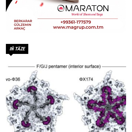
IŇ TÄZE