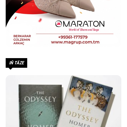
IŇ TÄZE