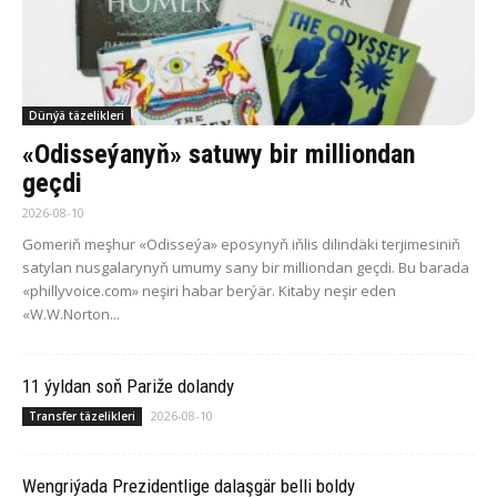
Dünýä täzelikleri
«Odisseýanyň» satuwy bir milliondan
geçdi
2026-08-10
Gomeriň meşhur «Odisseýa» eposynyň iňlis dilindäki terjimesiniň
satylan nusgalarynyň umumy sany bir milliondan geçdi. Bu barada
«phillyvoice.com» neşiri habar berýär. Kitaby neşir eden
«W.W.Norton...
11 ýyldan soň Pariže dolandy
2026-08-10
Transfer täzelikleri
Wengriýada Prezidentlige dalaşgär belli boldy