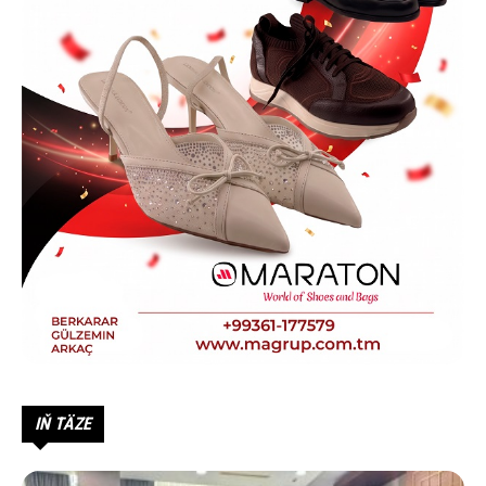
IŇ TÄZE