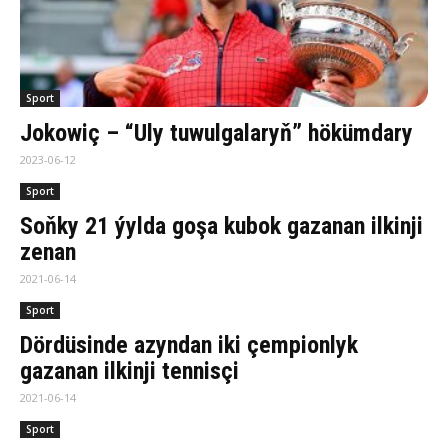
Sport
Jokowiç – “Uly tuwulgalaryň” hökümdary
2023-06-12
Sport
Soňky 21 ýylda goşa kubok gazanan ilkinji
zenan
2021-06-14
Sport
Dördüsinde azyndan iki çempionlyk
gazanan ilkinji tennisçi
2021-06-14
Sport