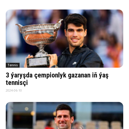
Tennis
3 ýaryşda çempionlyk gazanan iň ýaş
tennisçi
2024-06-10