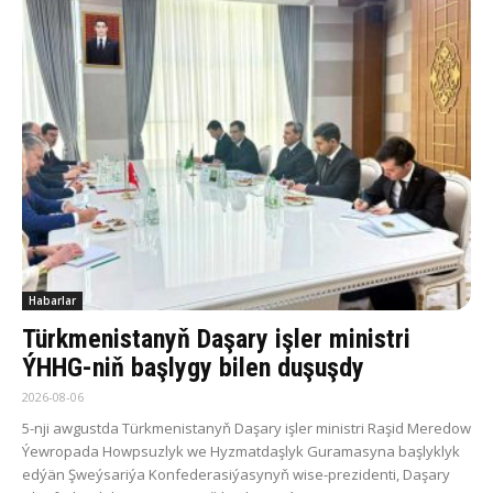
Habarlar
Türkmenistanyň Daşary işler ministri
ÝHHG-niň başlygy bilen duşuşdy
2026-08-06
5-nji awgustda Türkmenistanyň Daşary işler ministri Raşid Meredow
Ýewropada Howpsuzlyk we Hyzmatdaşlyk Guramasyna başlyklyk
edýän Şweýsariýa Konfederasiýasynyň wise-prezidenti, Daşary