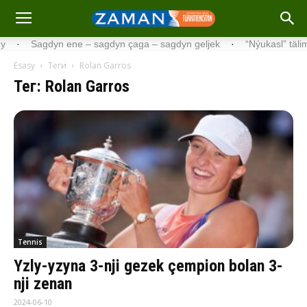
agdyn ene – sagdyn çaga – sagdyn geljek
·
“Nýukasl” tälimçisini tä
Esasy
Теги
Rolan Garros
Тег: Rolan Garros
Tennis
Yzly-yzyna 3-nji gezek çempion bolan 3-
nji zenan
2024-06-10