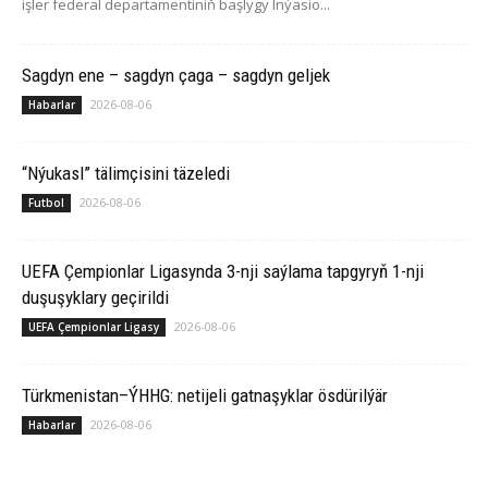
işler federal departamentiniň başlygy Inýasio...
Sagdyn ene – sagdyn çaga – sagdyn geljek
2026-08-06
Habarlar
“Nýukasl” tälimçisini täzeledi
2026-08-06
Futbol
UEFA Çempionlar Ligasynda 3-nji saýlama tapgyryň 1-nji
duşuşyklary geçirildi
2026-08-06
UEFA Çempionlar Ligasy
Türkmenistan–ÝHHG: netijeli gatnaşyklar ösdürilýär
2026-08-06
Habarlar