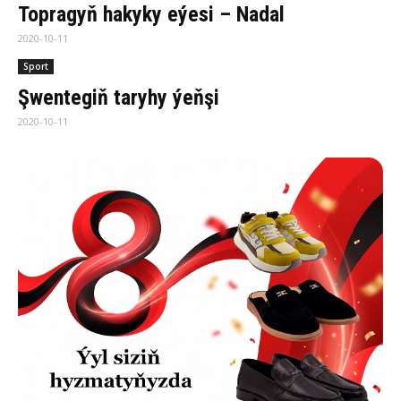
Topragyň hakyky eýesi – Nadal
2020-10-11
Sport
Şwentegiň taryhy ýeňşi
2020-10-11