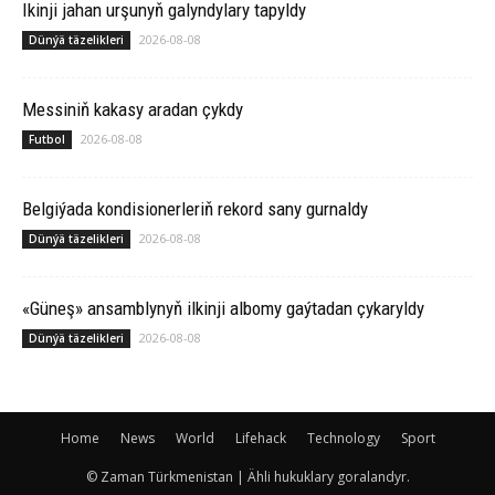
Ikinji jahan urşunyň galyndylary tapyldy
2026-08-08
Dünýä täzelikleri
Messiniň kakasy aradan çykdy
2026-08-08
Futbol
Belgiýada kondisionerleriň rekord sany gurnaldy
2026-08-08
Dünýä täzelikleri
«Güneş» ansamblynyň ilkinji albomy gaýtadan çykaryldy
2026-08-08
Dünýä täzelikleri
Home
News
World
Lifehack
Technology
Sport
© Zaman Türkmenistan | Ähli hukuklary goralandyr.