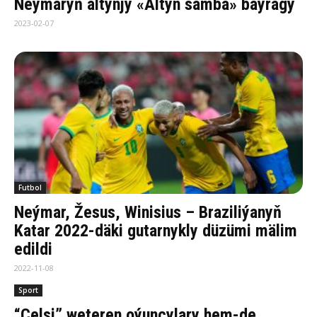
Neýmaryň altynjy «Altyn samba» baýragy
2023-02-07
Futbol
Neýmar, Žesus, Winisius – Braziliýanyň
Katar 2022-däki gutarnykly düzümi mälim
edildi
2022-11-08
Sport
“Çelsi” weteren oýunçylary hem-de