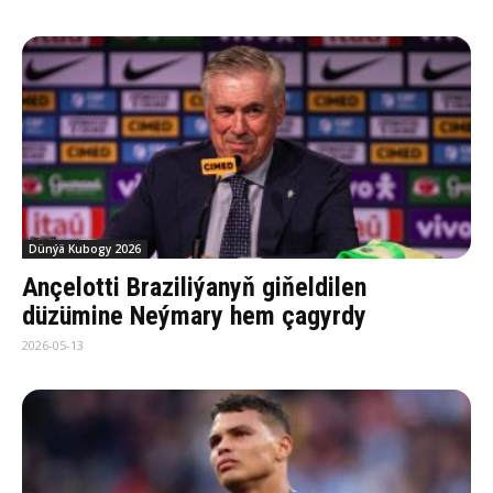
Dünýä Kubogy 2026
Ançelotti Braziliýanyň giňeldilen
düzümine Neýmary hem çagyrdy
2026-05-13