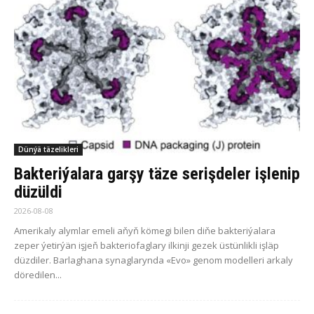
Dünýä täzelikleri
Bakteriýalara garşy täze serişdeler işlenip
düzüldi
2026-08-08
Amerikaly alymlar emeli aňyň kömegi bilen diňe bakteriýalara
zeper ýetirýän işjeň bakteriofaglary ilkinji gezek üstünlikli işläp
düzdiler. Barlaghana synaglarynda «Evo» genom modelleri arkaly
döredilen...