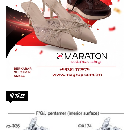
IŇ TÄZE