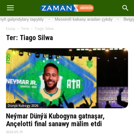
dylary tapyldy
·
Messiniň kakasy aradan çykdy
·
Belgiýada kondi
Esasy
Теги
Tiago Silwa
Тег: Tiago Silwa
Dünýä Kubogy 2026
Neýmar Dünýä Kubogyna gatnaşar,
Ançelotti final sanawy mälim etdi
2026-05-19