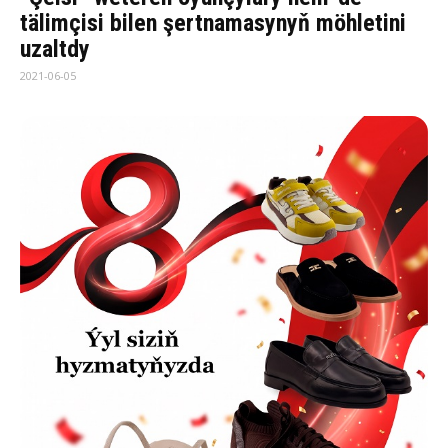
tälimçisi bilen şertnamasynyň möhletini
uzaltdy
2021-06-05