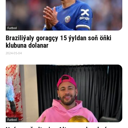
Futbol
Braziliýaly goragçy 15 ýyldan soň öňki
klubuna dolanar
2024-05-04
Futbol