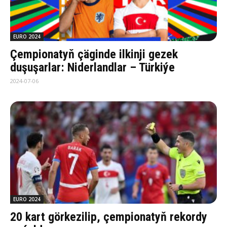
EURO 2024
Çempionatyň çäginde ilkinji gezek
duşuşarlar: Niderlandlar – Türkiýe
2024-07-06
EURO 2024
20 kart görkezilip, çempionatyň rekordy