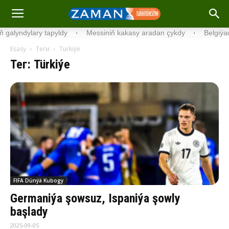
y tapyldy
·
Messiniň kakasy aradan çykdy
·
Belgiýada kondision
Esasy
Теги
Türkiýe
Тег: Türkiýe
FIFA Dünýä Kubogy
Germaniýa şowsuz, Ispaniýa şowly
başlady
2025-09-05