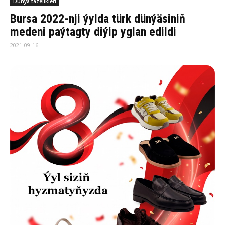
Dünýä täzelikleri
Bursa 2022-nji ýylda türk dünýäsiniň
medeni paýtagty diýip yglan edildi
2021-09-16