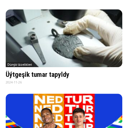
Dünýä täzelikleri
Üýtgeşik tumar tapyldy
2024-11-26