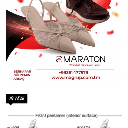
IŇ TÄZE