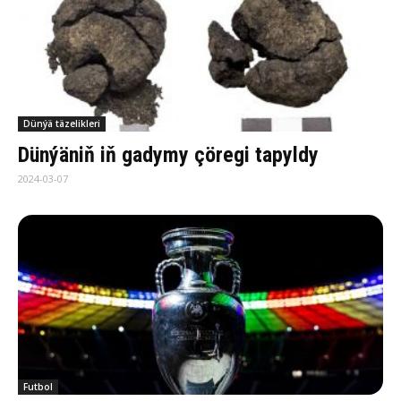
Dünýä täzelikleri
Dünýäniň iň gadymy çöregi tapyldy
2024-03-07
Futbol