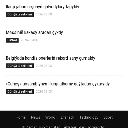
Ikinji jahan urşunyň galyndylary tapyldy
2026-08-08
Dünýä täzelikleri
Messiniň kakasy aradan çykdy
2026-08-08
Futbol
Belgiýada kondisionerleriň rekord sany gurnaldy
2026-08-08
Dünýä täzelikleri
«Güneş» ansamblynyň ilkinji albomy gaýtadan çykaryldy
2026-08-08
Dünýä täzelikleri
Home
News
World
Lifehack
Technology
Sport
© Zaman Türkmenistan | Ähli hukuklary goralandyr.