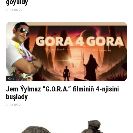
goýuldy
2024-06-27
Kino
Jem Ýylmaz “G.O.R.A.” filminiň 4-njisini
buşlady
2024-05-29