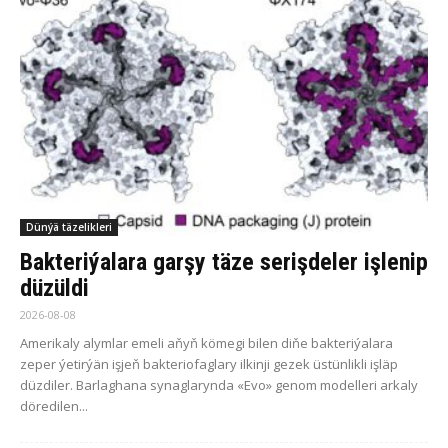
Dünýä täzelikleri
Bakteriýalara garşy täze serişdeler işlenip
düzüldi
2026-08-08
Amerikaly alymlar emeli aňyň kömegi bilen diňe bakteriýalara
zeper ýetirýän işjeň bakteriofaglary ilkinji gezek üstünlikli işläp
düzdiler. Barlaghana synaglarynda «Evo» genom modelleri arkaly
döredilen...