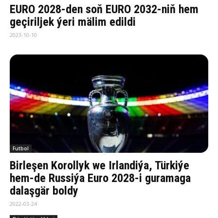
EURO 2028-den soň EURO 2032-niň hem
geçiriljek ýeri mälim edildi
2023-10-10
Futbol
Birleşen Korollyk we Irlandiýa, Türkiýe
hem-de Russiýa Euro 2028-i guramaga
dalaşgär boldy
2022-03-24