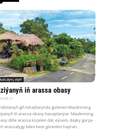
kaň,dynç alyň!
zi­ýa­nyň iň aras­sa oba­sy
26-08-07
n­dis­ta­nyň giň to­kaý­la­ryn­da giz­le­nen Mau­lin­nong
i­ýa­nyň iň aras­sa oba­sy ha­sap­lan­ýar. Mau­lin­nong
a­sy di­ňe aras­sa kö­çe­le­ri däl, eý­sem, daş­ky gur­şa­
ň aras­sa­ly­gy bi­len hem gö­ren­le­ri haý­ran...