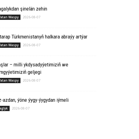
galykdan şinelän zehin
2026-08-07
atan Waspy
tarap Türkmenistanyň halkara abraýy artýar
2026-08-07
atan Waspy
şlar – milli ykdysadyýetimiziň we
mgyýetimiziň geljegi
2026-08-07
atan Waspy
-azdan, ýöne ýygy-ýygydan iýmeli
2026-08-07
aglyk