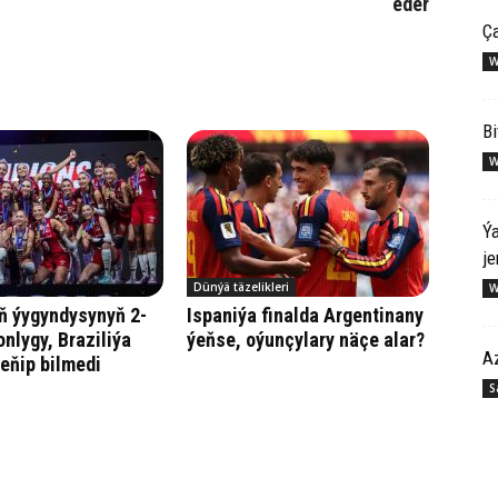
eder
Ça
W
Bi
W
Ýa
je
Dünýä täzelikleri
W
ň ýygyndysynyň 2-
Ispaniýa finalda Argentinany
onlygy, Braziliýa
ýeňse, oýunçylary näçe alar?
Az
eňip bilmedi
S