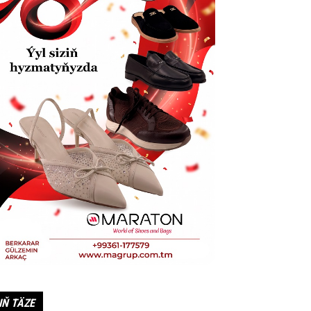
IŇ TÄZE