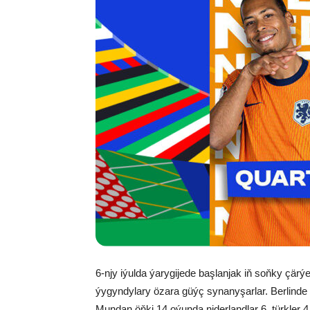
6-njy iýulda ýarygijede başlanjak iň soňky çärý
ýygyndylary özara güýç synanyşarlar. Berlinde g
Mundan öňki 14 oýunda niderlandlar 6, türkler