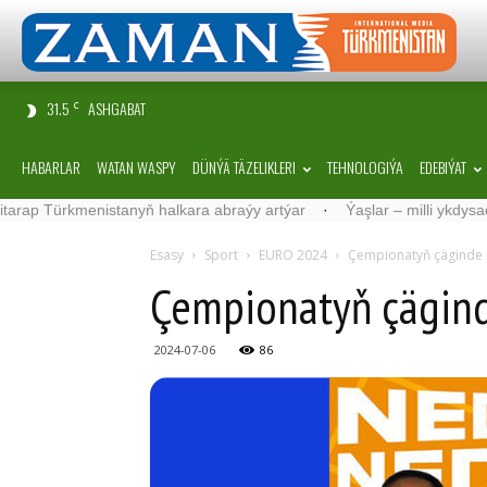
31.5
ASHGABAT
C
HABARLAR
WATAN WASPY
DÜNÝÄ TÄZELIKLERI
TEHNOLOGIÝA
EDEBIÝAT
ürkmenistanyň halkara abraýy artýar
·
Ýaşlar – milli ykdysadyýetimi
Esasy
Sport
EURO 2024
Çempionatyň çäginde il
Çempionatyň çäginde
2024-07-06
86