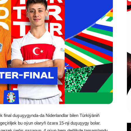
ek final duşuşygynda-da Niderlandlar bilen Türkiýäniň
eçiriljek bu oýun olaryň özara 15-nji duşuşygy bolar.
 4 gezek ýeňiş gazanyp, 4 oýun hem deňlikde tamamlandy.