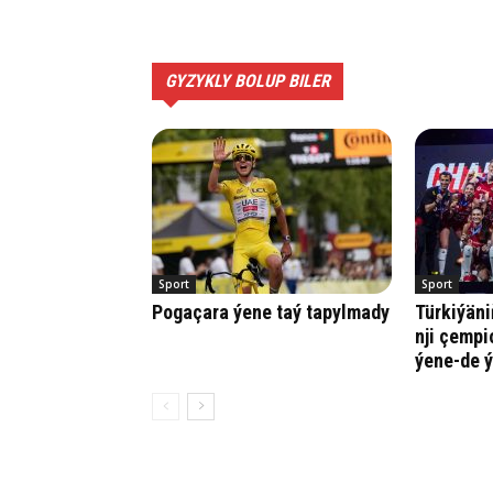
GYZYKLY BOLUP BILER
Sport
Sport
Pogaçara ýene taý tapylmady
Türkiýäni
nji çempi
ýene-de ý