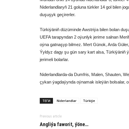
Niderlandlaryň 21 goluna türkler 14 gol bilen jog
duşuşyk geçirerler.
Türkiýäniň düzüminde Awstriýa bilen bolan duş
UEFA tarapyndan 2 oýunlyk jerime salnan Merih
oýna gatnaşyp bilmez. Mert Günok, Arda Güler,
Ýyldyz dagy şu gün sary kart alsa, Türkiýäniň
jerimeli bolarlar.
Niderlandlarda-da Dumfris, Malen, Shauten, We
çykan ýagdaýynda oýnamak isleýän bolsalar, ond
ТЕГИ
Ni­der­land­lar
Türkiýe
Previous article
Angliýa faworit, ýöne…