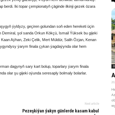
ap berdi. Iki topar çempionatyň çäginde ilkinji gezek özara
uşygyň ýyldyzy, geçiren golundan soň eden hereketi üçin
 Demiral, şol sanda Orkun Kökçü, Ismail Ýüksek bu gijeki
 Kaan Aýhan, Zeki Çelik, Mert Müldür, Salih Özjan, Kenan
 ýygyndysy ýarym finala çykan ýagdaýynda olar hem
rman dagynyň sary kart bolup, toparlary ýarym finala
O
a olar şu gijeki oýunda seresaply bolmaly bolarlar.
A
20
Hi
Az
ob
Next article
wy
Pezeşkiýan ýakyn günlerde kasam kabul