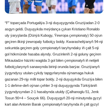
“F” toparçada Portugaliýa 3-nji duşuşygynda Gruziýadan 2-0
asgyn geldi. Duşuşykda meýdança çykan Kristiano Ronaldo
uly ýaryşlarda (Dünýä Kubogy, Ýewropa çempionaty) 50 oýun
geçiren ilkinji ýewropaly futbolçy boldy. Kwarasheliýanyň 94-nji
sekuntda geçiren goly çempionatyň taryhyndaky iň çalt 5-nji
gol hökmünde hasaba alyndy. Gruzinleriň 2-nji goluny geçiren
Mikautadze häzirki wagtda 3 gol bilen çempionatyň iň netijeli
futbolçylarynyň sanawynda birinji orunda barýar. Gruziýanyň
ýygyndysy utulan-çykdy tapgyrlarynda oýnamaga hukuk
gazanan 29-njy milli topar boldy. 2-nji duşuşykda Gruziýa bilen
1-1 deňme-deň oýnan çehler 3-nji duşuşygynda Türkiýäniň
ýygyndysyndan 2-1 hasabynda utuldy (Çalhanoglu 51, Jenk
Tosun 90+4 – Souçek 66). Duşuşygyň 20-nji minutynda gyzyl
kart alan Antonin Barak çempionatyň taryhynda iň çalt gyzyl