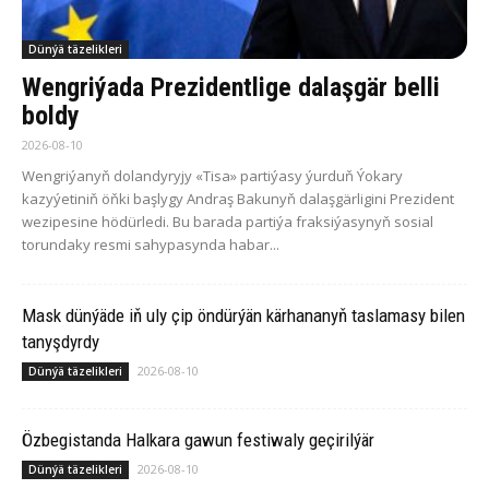
Dünýä täzelikleri
Wengriýada Prezidentlige dalaşgär belli
boldy
2026-08-10
Wengriýanyň dolandyryjy «Tisa» partiýasy ýurduň Ýokary
kazyýetiniň öňki başlygy Andraş Bakunyň dalaşgärligini Prezident
wezipesine hödürledi. Bu barada partiýa fraksiýasynyň sosial
torundaky resmi sahypasynda habar...
Mask dünýäde iň uly çip öndürýän kärhananyň taslamasy bilen
tanyşdyrdy
2026-08-10
Dünýä täzelikleri
Özbegistanda Halkara gawun festiwaly geçirilýär
2026-08-10
Dünýä täzelikleri