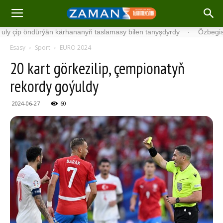
 öndürýän kärhananyň taslamasy bilen tanyşdyrdy
·
Özbegistanda Ha
Esasy
Sport
EURO 2024
20 kart görkezilip, çempionatyň
rekordy goýuldy
2024-06-27
60