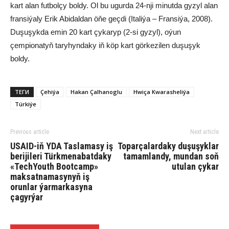
kart alan futbolçy boldy. Ol bu ugurda 24-nji minutda gyzyl alan
fransiýaly Erik Abidaldan öňe geçdi (Italiýa – Fransiýa, 2008).
Duşuşykda emin 20 kart çykaryp (2-si gyzyl), oýun
çempionatyň taryhyndaky iň köp kart görkezilen duşuşyk
boldy.
ТЕГИ
Çehiýa
Hakan Çalhanoglu
Hwiça Kwarasheliýa
Türkiýe
Previous article
Next article
USAID-iň YDA Taslamasy iş
Toparçalardaky duşuşyklar
berijileri Türkmenabatdaky
tamamlandy, mundan soň
«TechYouth Bootcamp»
utulan çykar
maksatnamasynyň iş
orunlar ýarmarkasyna
çagyrýar