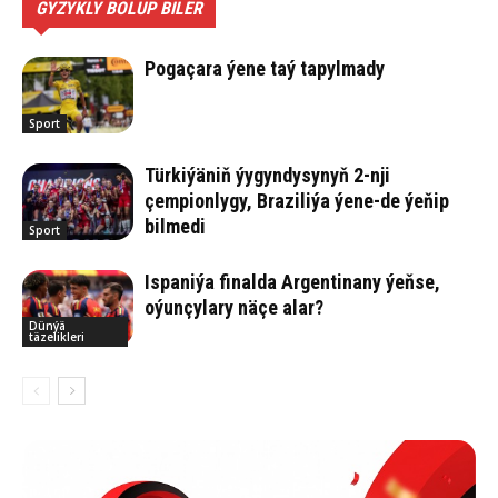
GYZYKLY BOLUP BILER
Pogaçara ýene taý tapylmady
Sport
Türkiýäniň ýygyndysynyň 2-nji
çempionlygy, Braziliýa ýene-de ýeňip
bilmedi
Sport
Ispaniýa finalda Argentinany ýeňse,
oýunçylary näçe alar?
Dünýä
täzelikleri