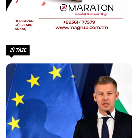
IŇ TÄZE