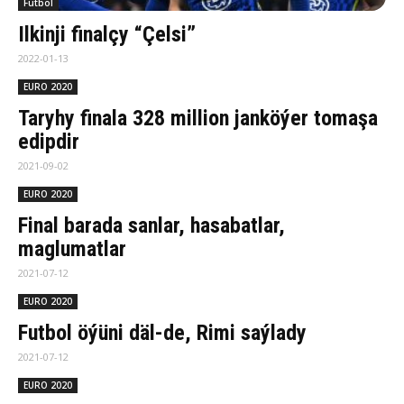
Futbol
Ilkinji finalçy “Çelsi”
2022-01-13
EURO 2020
Taryhy finala 328 million janköýer tomaşa
edipdir
2021-09-02
EURO 2020
Final barada sanlar, hasabatlar,
maglumatlar
2021-07-12
EURO 2020
Futbol öýüni däl-de, Rimi saýlady
2021-07-12
EURO 2020