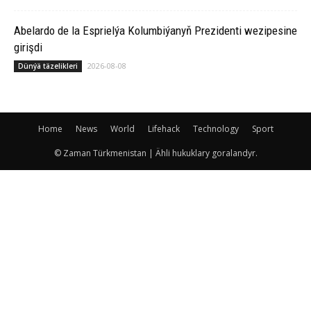
Abelardo de la Esprielýa Kolumbiýanyň Prezidenti wezipesine
girişdi
2026-08-08
Dünýä täzelikleri
Home
News
World
Lifehack
Technology
Sport
© Zaman Türkmenistan | Ähli hukuklary goralandyr.