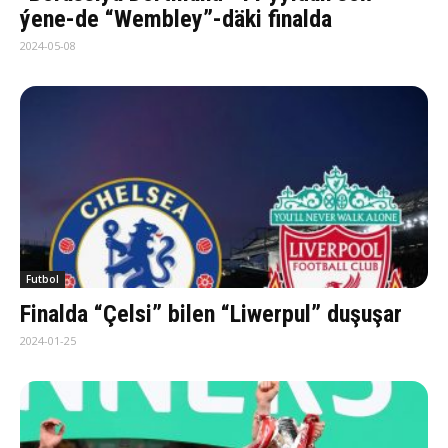
ýene-de “Wembley”-däki finalda
2024-05-08
Futbol
Finalda “Çelsi” bilen “Liwerpul” duşuşar
2024-01-25