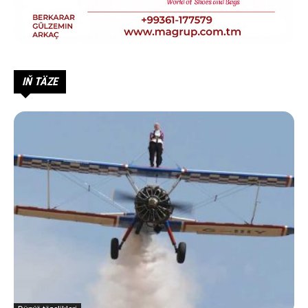
IŇ TÄZE