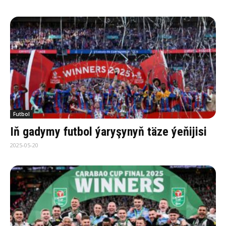
Futbol
Iň gadymy futbol ýaryşynyň täze ýeňijisi
2025-05-20