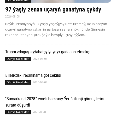
Dünýä täzelikleri
97 ýaşly zenan uçaryň ganatyna çykdy
2026-08-08
Beýik Britaniýanyň 97 ýaşly ýaşaýjysy Betti Bromeýj uçup barýan
uçaryň ganatyna çykan iň gartaşan zenan hökmünde Ginnesiň
rekorlar kitabyna girdi. Şeýle howply uçuşy eýýäm...
Trapm «doguş syýahatçylygyny» gadagan etmekçi
2026-08-08
Dünýä täzelikleri
Bilelikdäki resminama gol çekildi
2026-08-08
Dünýä täzelikleri
“Samarkand-2028” emeli hemrasy Ýeriň ilkinji görnüşlerini
surata düşürdi
2026-08-08
Dünýä täzelikleri