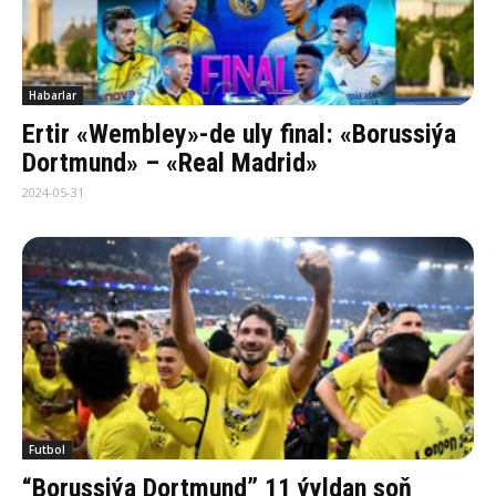
Habarlar
Ertir «Wembley»-de uly final: «Borussiýa
Dortmund» – «Real Madrid»
2024-05-31
Futbol
“Borussiýa Dortmund” 11 ýyldan soň