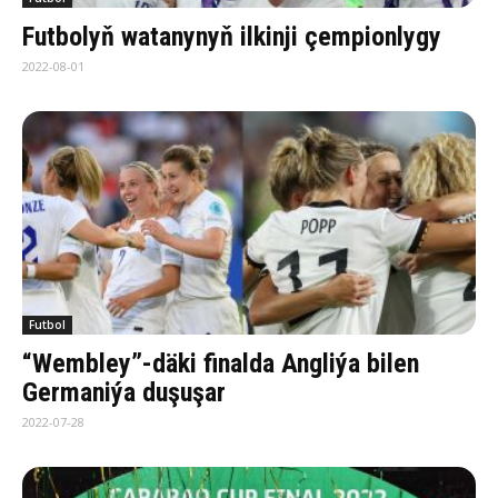
Futbolyň watanynyň ilkinji çempionlygy
2022-08-01
Futbol
“Wembley”-däki finalda Angliýa bilen
Germaniýa duşuşar
2022-07-28