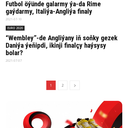
Futbol öýünde galarmy ýa-da Rime
gaýdarmy, Italiýa-Angliýa finaly
2021-07-10
EURO 2020
“Wembley”-de Angliýany iň soňky gezek
Daniýa ýeňipdi, ikinji finalçy haýsysy
bolar?
2021-07-07
1
2