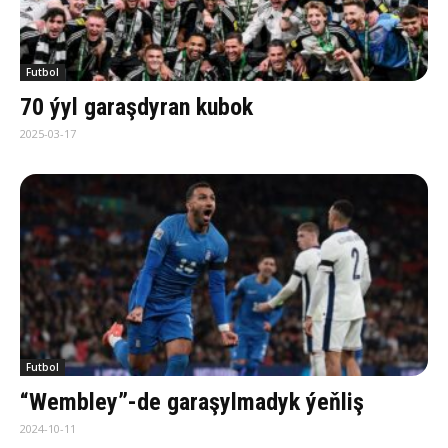
Futbol
70 ýyl garaşdyran kubok
2025-03-17
Futbol
“Wembley”-de garaşylmadyk ýeňliş
2024-10-11