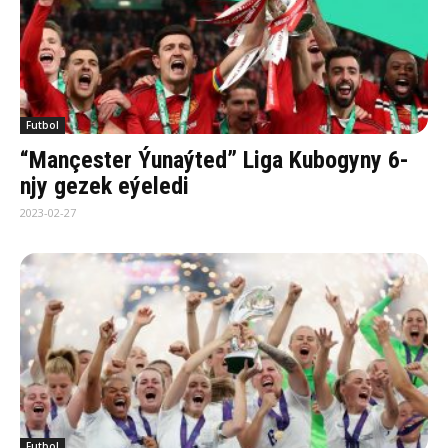
Futbol
“Mançester Ýunaýted” Liga Kubogyny 6-
njy gezek eýeledi
2023-02-27
Futbol