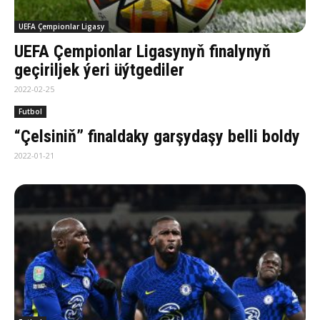
UEFA Çempionlar Ligasy
UEFA Çempionlar Ligasynyň finalynyň
geçiriljek ýeri üýtgediler
2022-02-25
Futbol
“Çelsiniň” finaldaky garşydaşy belli boldy
2022-01-21