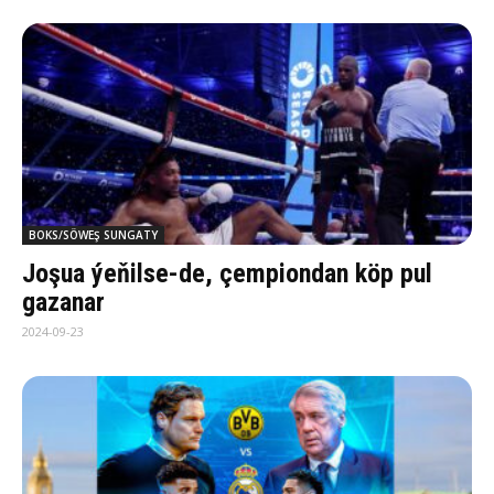
BOKS/SÖWEŞ SUNGATY
Joşua ýeňilse-de, çempiondan köp pul
gazanar
2024-09-23