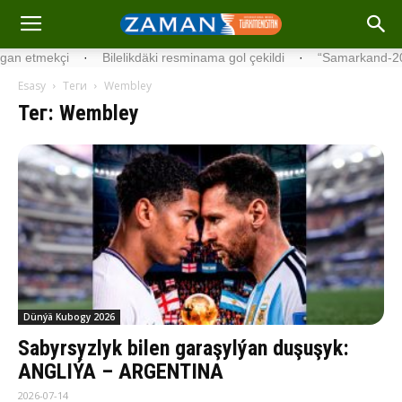
lelikdäki resminama gol çekildi
·
“Samarkand-2028” emeli hemrasy Ýeri
Esasy
Теги
Wembley
Тег: Wembley
Dünýä Kubogy 2026
Sabyrsyzlyk bilen garaşylýan duşuşyk:
ANGLIÝA – ARGENTINA
2026-07-14