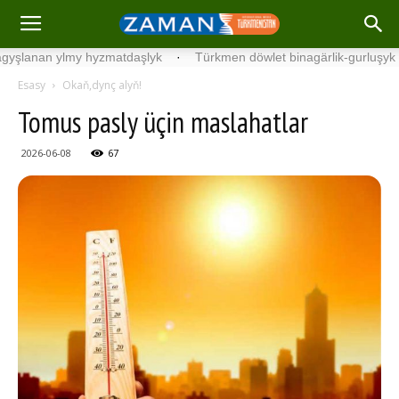
n ylmy hyzmatdaşlyk
·
Türkmen döwlet binagärlik-gurluşyk institut
Esasy
Okaň,dynç alyň!
To­mus pasly üçin mas­la­hat­lar
2026-06-08
67