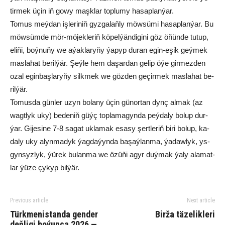
tir­mek üçin iň go­wy maşk­lar top­lu­my ha­sap­lan­ýar.
To­mus meý­dan iş­le­ri­niň gyz­ga­laň­ly möw­sü­mi ha­sap­lan­ýar. Bu
möw­süm­de mör-mö­jek­le­riň kö­pel­ýän­di­gi­ni göz öňün­de tutup,
eli­ňi, boý­nu­ňy we aýak­la­ry­ňy ýa­pyp du­ran egin-eşik geý­mek
mas­la­hat be­ril­ýär. Şeý­le hem da­şar­dan ge­lip öýe gir­mez­den
ozal egin­baş­la­ry­ňy silk­mek we göz­den ge­çir­mek mas­la­hat be­
ril­ýär.
To­mus­da gün­ler uzyn bo­la­ny üçin gü­nor­ta­n dynç al­mak (az
wagt­lyk uky) be­de­niň güýç top­la­ma­gynda peý­da­ly bo­lup dur­
ýar. Gi­je­si­ne 7-8 sa­gat uk­la­mak esa­sy şert­le­riň bi­ri bo­lup, ka­
da­ly uky alyn­ma­dyk ýag­da­ýyn­da ba­şaý­lan­ma, ýa­daw­lyk, ys­
gyn­syz­lyk, ýü­rek bu­lan­ma we özü­ňi agyr duý­mak ýa­ly ala­mat­
lar ýü­ze çykyp bilýär.
Previous article
Next article
Türkmenistanda gender
Birža täzelikleri
deňligi boýunça 2026 —