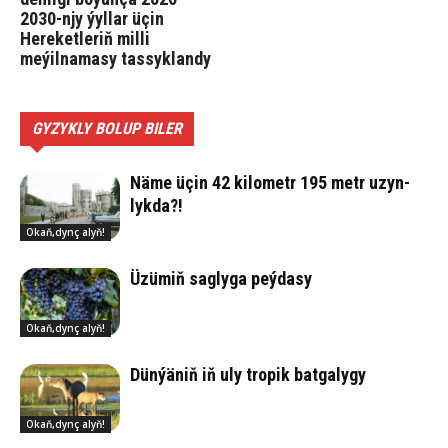
2030-njy ýyllar üçin
Hereketleriň milli
meýilnamasy tassyklandy
GYZYKLY BOLUP BILER
Nä­me üçin 42 ki­lo­metr 195 metr uzyn­
lyk­da?!
Okaň,dynç alyň!
Üzü­miň sag­ly­ga peý­da­sy
Okaň,dynç alyň!
Dün­ýä­niň iň uly tro­pik bat­ga­ly­gy
Okaň,dynç alyň!