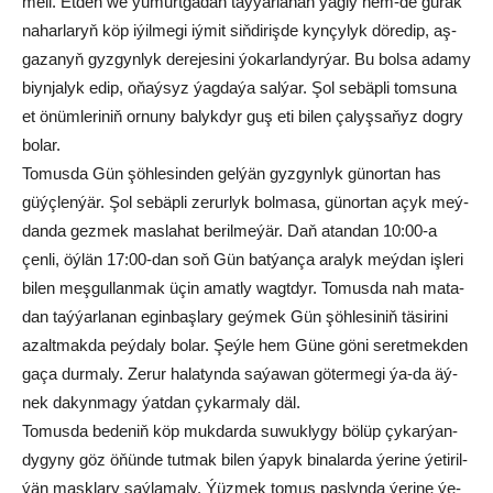
me­li. Et­den we ýu­murt­ga­dan taý­ýar­la­nan ýag­ly hem-de gu­rak
na­har­la­ryň köp iýil­me­gi iý­mit siň­di­riş­de kyn­çy­lyk dö­re­dip, aş­
ga­za­nyň gyz­gyn­lyk de­re­je­si­ni ýo­kar­lan­dyr­ýar. Bu bol­sa ada­my
bi­yn­ja­lyk edip, oňaý­syz ýag­da­ýa sal­ýar. Şol se­bäp­li tom­su­na
et önüm­le­ri­niň or­nu­ny ba­lyk­dyr guş eti bi­len çalyşsaňyz dogry
bolar.
Tomusda Gün şöh­le­sin­den gel­ýän gyz­gyn­lyk gü­nor­tan has
güýç­len­ýär. Şol se­bäp­li zerurlyk bol­ma­sa, gü­nor­ta­n açyk meý­
dan­da gez­mek mas­la­hat be­ril­me­ýär. Daň atan­dan 10:00-a
çen­li, öý­län 17:00-dan soň Gün bat­ýan­ça ara­lyk meý­dan iş­le­ri
bi­len meş­gul­lan­mak üçin amatly wag­t­dyr. To­mus­da nah ma­ta­
dan taý­ýar­la­nan egin­baş­la­ry geý­mek Gün şöh­le­si­niň tä­si­ri­ni
azalt­mak­da peý­da­ly bo­lar. Şeý­le hem Gü­ne gö­ni se­ret­mek­den
ga­ça dur­ma­ly. Ze­rur ha­la­tyn­da sa­ýa­wan gö­ter­me­gi ýa-da äý­
nek da­kyn­ma­gy ýat­dan çy­kar­ma­ly däl.
To­mus­da be­de­niň köp muk­dar­da su­wuk­ly­gy bö­lüp çy­kar­ýan­
dy­gy­ny göz öňün­de tut­mak bi­len ýa­pyk bi­na­lar­da ýe­ri­ne ýe­ti­ril­
ýän maşk­la­ry saý­la­ma­ly. Ýüz­mek to­mus pas­lyn­da ýe­ri­ne ýe­