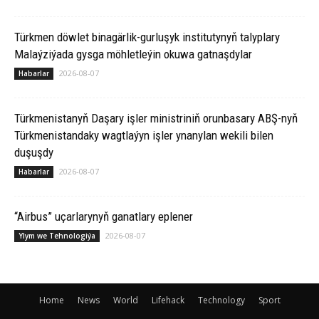
Türkmen döwlet binagärlik-gurluşyk institutynyň talyplary
Malaýziýada gysga möhletleýin okuwa gatnaşdylar
2026-08-07
Habarlar
Türkmenistanyň Daşary işler ministriniň orunbasary ABŞ-nyň
Türkmenistandaky wagtlaýyn işler ynanylan wekili bilen
duşuşdy
2026-08-07
Habarlar
“Airbus” uçarlarynyň ganatlary eplener
2026-08-07
Ylym we Tehnologiýa
Home
News
World
Lifehack
Technology
Sport