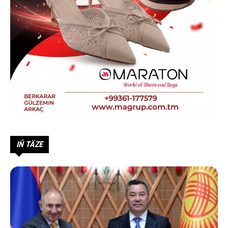
IŇ TÄZE