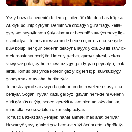
Ys­sy ho­wa­da be­de­niň der­le­me­gi bi­len öň­kü­ler­den has köp su­
wuk­lyk bö­lü­nip çyk­ýar. De­ri­niň we do­da­gyň gu­ra­ma­gy, kel­la­
gy­ry we ba­şaý­lan­ma ýa­ly ala­mat­lar be­de­niň suw ýet­mez­çi­li­gi­
ni aň­lad­ýar. To­mus möw­sü­min­de be­den üçin iň ze­rur se­riş­de
suw bo­lup, her gün be­de­niň ta­la­by­na la­ýyk­lyk­da 2-3 litr suw iç­
mek mas­la­hat be­ril­ýär. Li­mon­ly şer­bet, gar­pyz şi­re­si, ko­kos
su­wy we gök çaý hem suw­suz­ly­gy gan­dyr­ýan peý­da­ly içim­lik­
ler­dir. To­mus pas­lyn­da ko­fe­dir gaz­ly içgi­le­ri içip, suw­suz­ly­gy
gan­dyr­mak mas­la­hat be­ril­me­ýär.
To­mus­ky iý­mit sa­na­wyn­da gök önüm­dir mi­we­le­re esa­sy orun
be­ril­ýär. So­gan, hy­ýar, kä­di, gar­pyz, ga­wun hem-de mi­we­le­riň
dür­li gör­nü­şi­ni iýip, be­de­ni ge­rek­li wi­ta­min­ler, an­ti­ok­si­dant­lar,
mi­ne­ral­lar we suw bi­len üp­jün edip bol­ýar.
To­mus­da az-az­dan ýe­ňil­jek na­har­lan­mak mas­la­hat be­ril­ýär.
Ho­wa­nyň ys­sy gün­le­ri gök hem-de süýt önüm­le­ri­ni köp­räk iý­