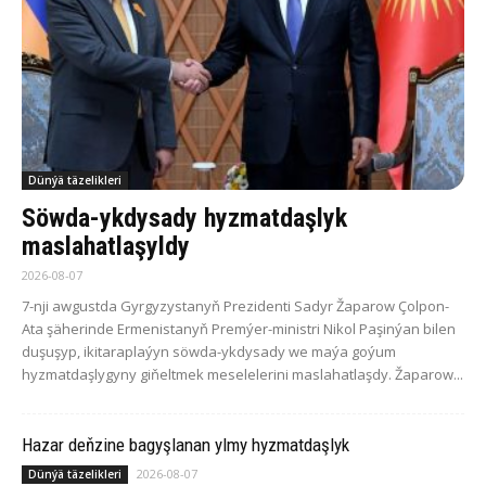
Dünýä täzelikleri
Söwda-ykdysady hyzmatdaşlyk
maslahatlaşyldy
2026-08-07
7-nji awgustda Gyrgyzystanyň Prezidenti Sadyr Žaparow Çolpon-
Ata şäherinde Ermenistanyň Premýer-ministri Nikol Paşinýan bilen
duşuşyp, ikitaraplaýyn söwda-ykdysady we maýa goýum
hyzmatdaşlygyny giňeltmek meselelerini maslahatlaşdy. Žaparow...
Hazar deňzine bagyşlanan ylmy hyzmatdaşlyk
2026-08-07
Dünýä täzelikleri