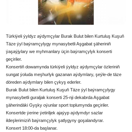
Türkiýeli ýyldyz aýdymçylar Burak Bulut bilen Kurtuluş Kuşuň
Täze ýyl baýramçylygy mynasybetli Aşgabat şäheriniň
ýaşaýjylary we myhmanlary üçin baýramçylyk konserti
geçiriler.
Konsertiň dowamynda türkiýeli ýyldyz aýdymçylar özleriniň
sungat ýoluda meşhurlyk gazanan aýdymlary, şeýle-de täze
döreden aýdymlary bilen çykyş ederler.
Burak Bulut bilen Kurtuluş Kuşuň Täze ýyl baýramçylygy
mynasybetli guraljak konserti 25-nji dekabrda Aşgabat
şäherindäki Gyşky oýunlar sport toplumynda geçiriler.
Konsertde ýerine ýetiriljek ajaýyp aýdymdyr sazlar
ildeşlerimiziň baýramçylyk şatlygyny goşalandyrar.
Konsert 18:00-da başlanar.