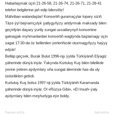
Habarlaşmak üçin 21-26-58, 21-26-74, 21-26-71, 21-28-41
telefon belgilerine jaň edip bilersiňiz!
Mähriban watandaşlar! Konsertiň guramaçylar topary siziň
Täze ýyl baýramçylyk şatlygyňyzy artdyrmak maksady bilen
geçirilýän daşary ýurtly sungat ussatlarynyň konsertine
gatnaşjak myhmanlardan konsertiň wagtynda başlamagy üçin
sagat 17:30-da öz bellenilen ýerleriňizde oturmagyňyzy haýyş
edýär!
Belläp geçsek, Burak Bulut 1996-njy ýylda Türkiýäniň Elýagiz
şäherinde dünýä inýär. Ýakynda Kurtuluş Kuş bilen bilelikde
ýerine ýetiren aýdymlary oňa sungat äleminde has-da uly
üstünlikleri getirdi.
Kurtuluş Kuş bolsa 1997-nji ýylda Türkiýäniň Karamanda
şäherinde dünýä inýär. Ol «Rüzýa Gibi», «El Insaf» ýaly
aýdymlary bilen meşhurlyga eýe boldy.
Previous article
Next article