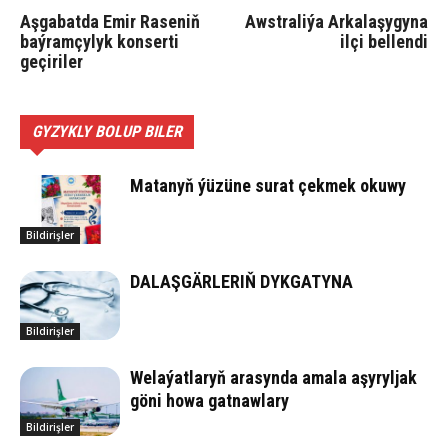
Aşgabatda Emir Raseniň
Awstraliýa Arkalaşygyna
baýramçylyk konserti
ilçi bellendi
geçiriler
GYZYKLY BOLUP BILER
Matanyň ýüzüne surat çekmek okuwy
Bildirişler
DALAŞGÄRLERIŇ DYKGATYNA
Bildirişler
Welaýatlaryň arasynda amala aşyryljak
göni howa gatnawlary
Bildirişler