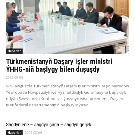
Habarlar
Türkmenistanyň Daşary işler ministri
ÝHHG-niň başlygy bilen duşuşdy
2026-08-06
5-nji awgustda Türkmenistanyň Daşary işler ministri Raşid Meredow
Ýewropada Howpsuzlyk we Hyzmatdaşlyk Guramasyna başlyklyk
edýän Şweýsariýa Konfederasiýasynyň wise-prezidenti, Daşary
işler federal departamentiniň başlygy Inýasio...
Sagdyn ene – sagdyn çaga – sagdyn geljek
2026-08-06
Habarlar