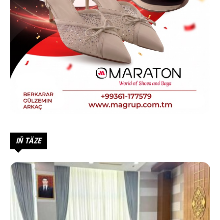
IŇ TÄZE