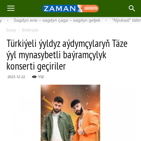
Sagdyn ene – sagdyn çaga – sagdyn geljek
·
“Nýukasl” tälimçisini t
Esasy
Bildirişler
Türkiýeli ýyldyz aýdymçylaryň Täze
ýyl mynasybetli baýramçylyk
konserti geçiriler
2023-12-22
112