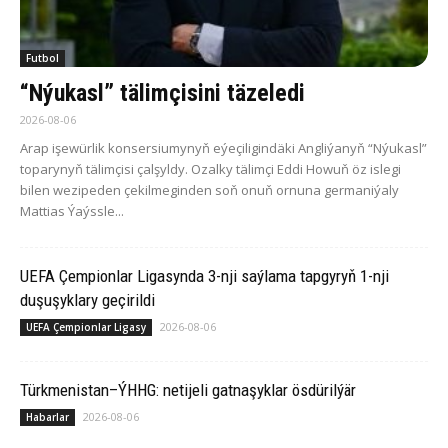
Futbol
“Nýukasl” tälimçisini täzeledi
2026-08-06
Arap işewürlik konsersiumynyň eýeçiligindäki Angliýanyň “Nýukasl”
toparynyň tälimçisi çalşyldy. Ozalky tälimçi Eddi Howuň öz islegi
bilen wezipeden çekilmeginden soň onuň ornuna germaniýaly
Mattias Ýaýssle...
UEFA Çempionlar Ligasynda 3-nji saýlama tapgyryň 1-nji
duşuşyklary geçirildi
2026-08-06
UEFA Çempionlar Ligasy
Türkmenistan–ÝHHG: netijeli gatnaşyklar ösdürilýär
2026-08-06
Habarlar