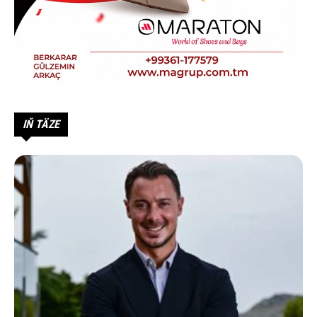
IŇ TÄZE