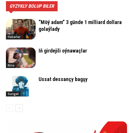
GYZYKLY BOLUP BILER
“Möý adam” 3 günde 1 milliard dollara
golaýlady
Habarlar
Iň girdejili oýnawaçlar
Kino
Ussat des­san­çy bag­şy
Sungat