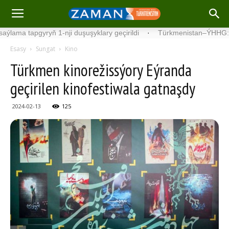
tapgyryň 1-nji duşuşyklary geçirildi
·
Türkmenistan–ÝHHG: netijeli 
Esasy
Sungat
Kino
Türkmen kinorežissýory Eýranda
geçirilen kinofestiwala gatnaşdy
2024-02-13
125