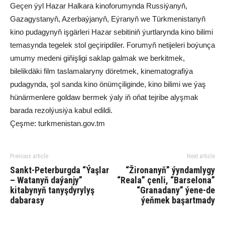
Geçen ýyl Hazar Halkara kinoforumynda Russiýanyň,
Gazagystanyň, Azerbaýjanyň, Eýranyň we Türkmenistanyň
kino pudagynyň işgärleri Hazar sebitiniň ýurtlarynda kino bilimi
temasynda tegelek stol geçiripdiler. Forumyň netijeleri boýunça
umumy medeni giňişligi saklap galmak we berkitmek,
bilelikdäki film taslamalaryny döretmek, kinematografiýa
pudagynda, şol sanda kino önümçiliginde, kino bilimi we ýaş
hünärmenlere goldaw bermek ýaly iň oňat tejribe alyşmak
barada rezolýusiýa kabul edildi.
Çeşme: turkmenistan.gov.tm
Previous article
Next article
Sankt-Peterburgda “Ýaşlar
“Žironanyň” ýyndamlygy
– Watanyň daýanjy”
“Reala” çenli, “Barselona”
kitabynyň tanyşdyrylyş
“Granadany” ýene-de
dabarasy
ýeňmek başartmady