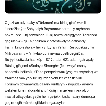
Oguzhan adyndaky «Türkmenfilm» birleşiginiň wekili,
kinorežissýor Sahysalyh Baýramow hormatly myhman
hökmünde 1-nji fewraldan 11-nji fewral aralygynda Tähranda
geçirilen 42-nji Fajr halkara kinofestiwalyna gatnaşdy.
Fajr iri kinofestiwaly her ýyl Eýran Yslam Respublikasynyň
Milli baýramy – Ynkylap güni mynasybetli geçirilýär.
Şu ýyl festiwala has köp – 87 ýurtdan 621 adam gatnaşdy.
Bäsleşigiň jemi «Sodaye-Simorgh» (festiwalyň esasy
bäsdeşlik bölümi), «Täze perspektiwa» (ýaş režissýorlar) we
«Animasiýa» ýaly üç ugurdan ýeňijiler kesgitlenildi.
Forumyň dowamynda daşary ýurtlaryň kinopudaklarynyň
wekilleri kinematografiýanyň ösüşiniň geljegini ara alyp
maslahatlaşdylar, şeýle hem geljekki taslamalary durmuşa
geçirmegiň mümkinçiliklerine garadylar.