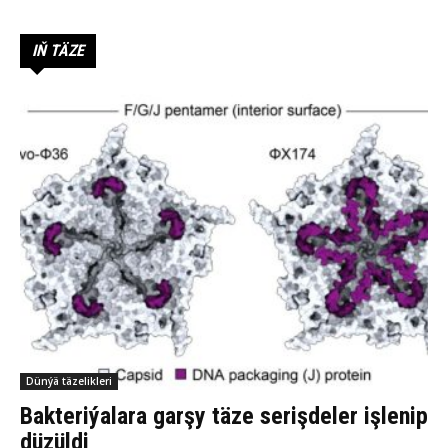
IŇ TÄZE
Dünýä täzelikleri
Bakteriýalara garşy täze serişdeler işlenip
düzüldi