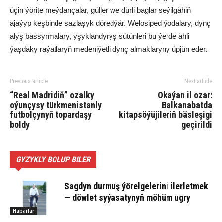
üçin ýörite meýdançalar, güller we dürli baglar seýilgähiň
ajaýyp keşbinde sazlaşyk döredýär. Welosiped ýodalary, dynç
alyş bassyrmalary, yşyklandyryş sütünleri bu ýerde ähli
ýaşdaky raýatlaryň medeniýetli dynç almaklaryny üpjün eder.
Previous article
Next article
“Real Madridiň” ozalky
Okaýan il ozar:
oýunçysy türkmenistanly
Balkanabatda
futbolçynyň topardaşy
kitapsöýüjileriň bäsleşigi
boldy
geçirildi
GYZYKLY BOLUP BILER
Sagdyn durmuş ýörelgelerini ilerletmek
— döwlet syýasatynyň möhüm ugry
Habarlar