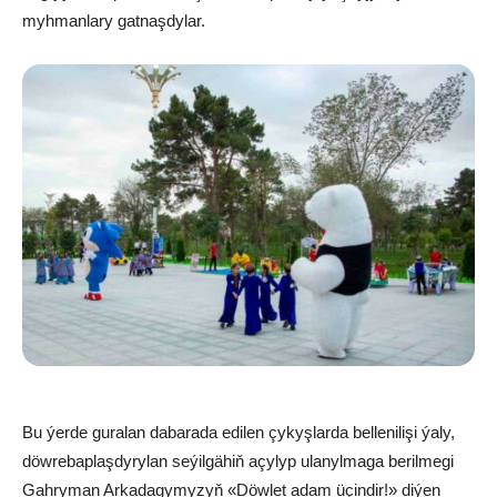
myhmanlary gatnaşdylar.
Bu ýerde guralan dabarada edilen çykyşlarda bellenilişi ýaly,
döwrebaplaşdyrylan seýilgähiň açylyp ulanylmaga berilmegi
Gahryman Arkadagymyzyň «Döwlet adam üçindir!» diýen