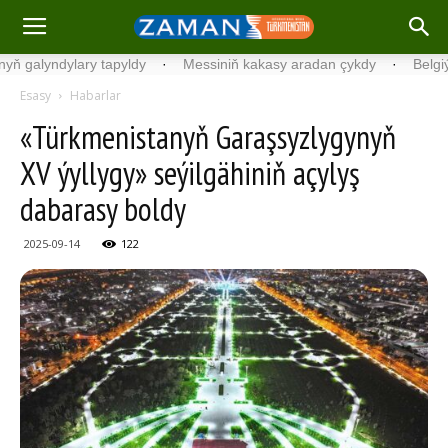
dylary tapyldy
·
Messiniň kakasy aradan çykdy
·
Belgiýada kond
Esasy
Habarlar
«Türkmenistanyň Garaşsyzlygynyň
XV ýyllygy» seýilgähiniň açylyş
dabarasy boldy
2025-09-14
122