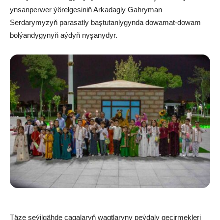
ynsanperwer ýörelgesiniň Arkadagly Gahryman
Serdarymyzyň parasatly baştutanlygynda dowamat-dowam
bolýandygynyň aýdyň nyşanydyr.
Täze seýilgähde çagalaryň wagtlaryny peýdaly geçirmekleri