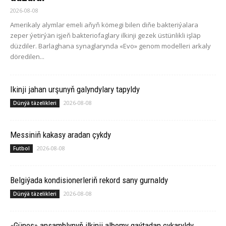
2026-08-08
Amerikaly alymlar emeli aňyň kömegi bilen diňe bakteriýalara
zeper ýetirýän işjeň bakteriofaglary ilkinji gezek üstünlikli işläp
düzdiler. Barlaghana synaglarynda «Evo» genom modelleri arkaly
döredilen...
Ikinji jahan urşunyň galyndylary tapyldy
2026-08-08
Dünýä täzelikleri
Messiniň kakasy aradan çykdy
2026-08-08
Futbol
Belgiýada kondisionerleriň rekord sany gurnaldy
2026-08-08
Dünýä täzelikleri
«Güneş» ansamblynyň ilkinji albomy gaýtadan çykaryldy