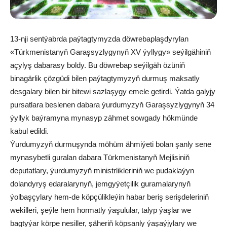
13-nji sentýabrda paýtagtymyzda döwrebaplaşdyrylan
«Türkmenistanyň Garaşsyzlygynyň XV ýyllygy» seýilgähiniň
açylyş dabarasy boldy. Bu döwrebap seýilgäh özüniň
binagärlik çözgüdi bilen paýtagtymyzyň durmuş maksatly
desgalary bilen bir bitewi sazlaşygy emele getirdi. Ýatda galyjy
pursatlara beslenen dabara ýurdumyzyň Garaşsyzlygynyň 34
ýyllyk baýramyna mynasyp zähmet sowgady hökmünde
kabul edildi.
Ýurdumyzyň durmuşynda möhüm ähmiýeti bolan şanly sene
mynasybetli guralan dabara Türkmenistanyň Mejlisiniň
deputatlary, ýurdumyzyň ministrlikleriniň we pudaklaýyn
dolandyryş edaralarynyň, jemgyýetçilik guramalarynyň
ýolbaşçylary hem-de köpçülikleýin habar beriş serişdeleriniň
wekilleri, şeýle hem hormatly ýaşulular, talyp ýaşlar we
bagtyýar körpe nesiller, şäheriň köpsanly ýaşaýjylary we