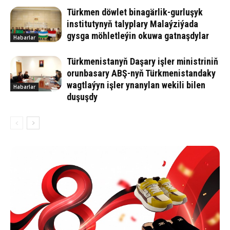
Türkmen döwlet binagärlik-gurluşyk
institutynyň talyplary Malaýziýada
gysga möhletleýin okuwa gatnaşdylar
Habarlar
Türkmenistanyň Daşary işler ministriniň
orunbasary ABŞ-nyň Türkmenistandaky
wagtlaýyn işler ynanylan wekili bilen
Habarlar
duşuşdy