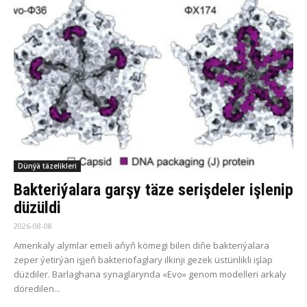
Dünýä täzelikleri
Bakteriýalara garşy täze serişdeler işlenip
düzüldi
2026-08-08
Amerikaly alymlar emeli aňyň kömegi bilen diňe bakteriýalara
zeper ýetirýän işjeň bakteriofaglary ilkinji gezek üstünlikli işläp
düzdiler. Barlaghana synaglarynda «Evo» genom modelleri arkaly
döredilen...