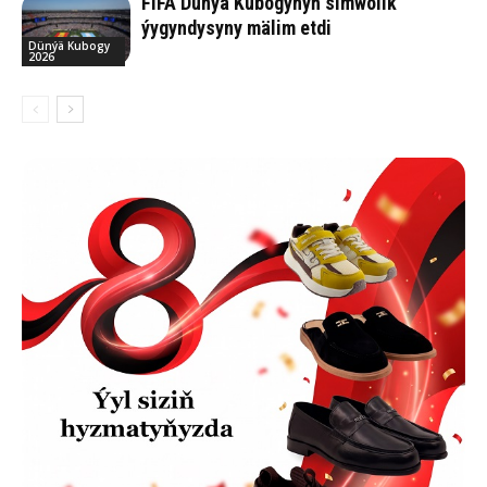
FIFA Dünýä Kubogynyň simwolik
ýygyndysyny mälim etdi
Dünýä Kubogy
2026