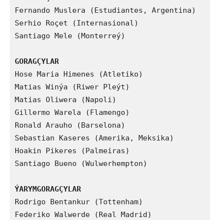
Fernando Muslera (Estudiantes, Argentina)

Serhio Roçet (Internasional)

Santiago Mele (Monterreý)

GORAGÇYLAR
Hose Maria Himenes (Atletiko)

Matias Winýa (Riwer Pleýt)

Matias Oliwera (Napoli)

Gillermo Warela (Flamengo)

Ronald Arauho (Barselona)

Sebastian Kaseres (Amerika, Meksika)

Hoakin Pikeres (Palmeiras)

Santiago Bueno (Wulwerhempton)

ÝARYMGORAGÇYLAR
Rodrigo Bentankur (Tottenham)

Federiko Walwerde (Real Madrid)
