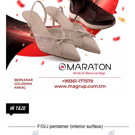
IŇ TÄZE