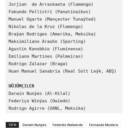
Jorjian  de Arraskaeta (Flamengo)

Fakundo Pellistri (Panatinaikos)

Manuel Ugarte (Mançester Ýunaýted)

Nikolas de la Kruz (Flamengo)

Braýan Rodriges (Amerika, Meksika)

Maksimiliano Arauho (Sporting)

Agustin Kanobbio (Fluminense)

Emiliano Martines (Palmeiras)

Rodrigo Zalazar (Braga)

Huan Manuel Sanabria (Real Solt Leýk, ABŞ)

HÜJÜMÇILER
Darwin Nunýes (Al-Hilal)

Federiço Winýas (Owiedo)

Rodrigo Agirre (UANL, Meksika)
ТЕГИ
Darwin Nunýes
Federiko Walwerde
Fernando Muslera