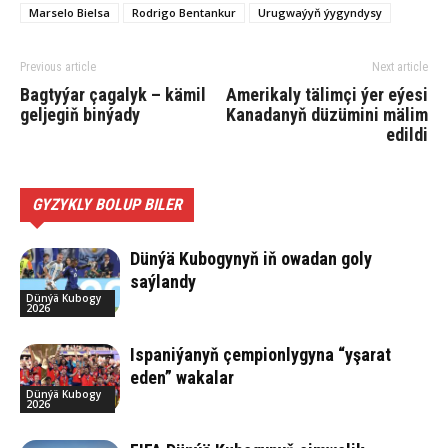
Marselo Bielsa
Rodrigo Bentankur
Urugwaýyň ýygyndysy
Previous article
Next article
Bagtyýar çagalyk – kämil
Amerikaly tälimçi ýer eýesi
geljegiň binýady
Kanadanyň düzümini mälim
edildi
GYZYKLY BOLUP BILER
Dünýä Kubogynyň iň owadan goly
saýlandy
Dünýä Kubogy
2026
Ispaniýanyň çempionlygyna “yşarat
eden” wakalar
Dünýä Kubogy
2026