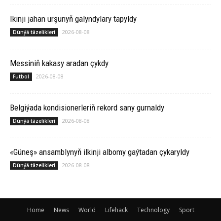
Ikinji jahan urşunyň galyndylary tapyldy
2026-08-08
Dünýä täzelikleri
Messiniň kakasy aradan çykdy
2026-08-08
Futbol
Belgiýada kondisionerleriň rekord sany gurnaldy
2026-08-08
Dünýä täzelikleri
«Güneş» ansamblynyň ilkinji albomy gaýtadan çykaryldy
2026-08-08
Dünýä täzelikleri
Home
News
World
Lifehack
Technology
Sport