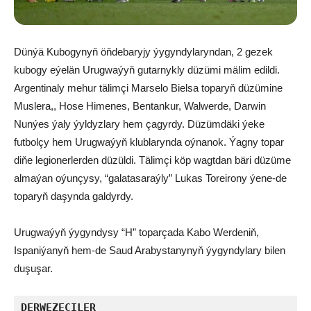
Dünýä Kubogynyň öňdebaryjy ýygyndylaryndan, 2 gezek
kubogy eýelän Urugwaýyň gutarnykly düzümi mälim edildi.
Argentinaly mehur tälimçi Marselo Bielsa toparyň düzümine
Muslera,, Hose Himenes, Bentankur, Walwerde, Darwin
Nunýes ýaly ýyldyzlary hem çagyrdy. Düzümdäki ýeke
futbolçy hem Urugwaýyň klublarynda oýnanok. Ýagny topar
diňe legionerlerden düzüldi. Tälimçi köp wagtdan bäri düzüme
almaýan oýunçysy, “galatasaraýly” Lukas Toreirony ýene-de
toparyň daşynda galdyrdy.
Urugwaýyň ýygyndysy “H” toparçada Kabo Werdeniň,
Ispaniýanyň hem-de Saud Arabystanynyň ýygyndylary bilen
duşuşar.
DERWEZEÇILER