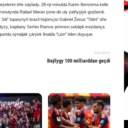
eýelerini öňe saýlady. 28-nji minutda Karim Benzema kelle
 minutynda Rafael Waran ýene-de uly ýalňyşlyk goýberdi.
iti” toparynyň brazil hüjümçisi Gabriel Žesus “Sitini” öňe
dyzy, kapitany Serhio Ramos jerimesi sebäpli meýdança
ustda oýnaljak çärýek finalda “Lion” bilen duşuşar.
Next article
Baýlygy 100 milliarddan geçdi