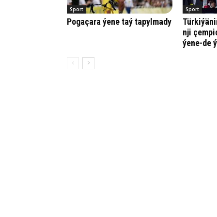
Sport
Sport
Pogaçara ýene taý tapylmady
Türkiýäni
nji çempi
ýene-de ý