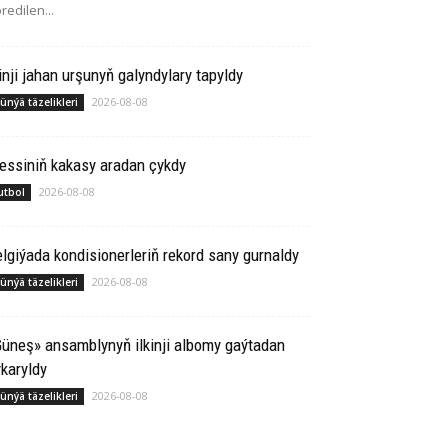
redilen...
inji jahan urşunyň galyndylary tapyldy
2026-08-08
ünýä täzelikleri
essiniň kakasy aradan çykdy
2026-08-08
utbol
lgiýada kondisionerleriň rekord sany gurnaldy
2026-08-08
ünýä täzelikleri
üneş» ansamblynyň ilkinji albomy gaýtadan
karyldy
2026-08-08
ünýä täzelikleri