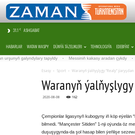
31.1
ASHGABAT
C
HABARLAR
WATAN WASPY
DÜNÝÄ TÄZELIKLERI
TEHNOLOGIÝA
EDEBIÝAT
unyň galyndylary tapyldy
·
Messiniň kakasy aradan çykdy
·
Belgi
Esasy
Sport
Waranyň ýalňyşlygy “Realy” ýaryşdan
Waranyň ýalňyşlygy 
2020-08-08
162
Çempionlar ligasynyň kubogyny iň köp eýelän 
bilmedi. “Mançester Sitiden” 1-nji oýunda öz 
duşuşygynda-da şol hasap bilen ýeňlişe sezew