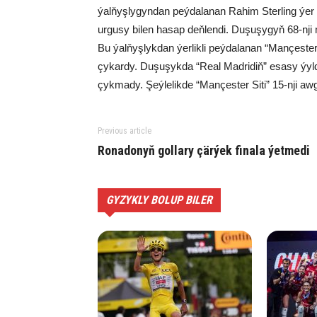
ýalňyşlygyndan peýdalanan Rahim Sterling ýer 
urgusy bilen hasap deňlendi. Duşuşygyň 68-nji
Bu ýalňyşlykdan ýerlikli peýdalanan “Mançester S
çykardy. Duşuşykda “Real Madridiň” esasy ýyl
çykmady. Şeýlelikde “Mançester Siti” 15-nji awg
Previous article
Ronadonyň gollary çärýek finala ýetmedi
GYZYKLY BOLUP BILER