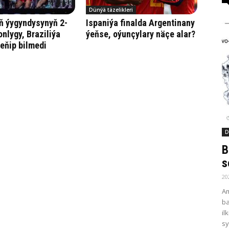
Dünýä täzelikleri
ň ýygyndysynyň 2-
Ispaniýa finalda Argentinany
onlygy, Braziliýa
ýeňse, oýunçylary näçe alar?
eňip bilmedi
D
B
s
20
Am
ba
il
sy