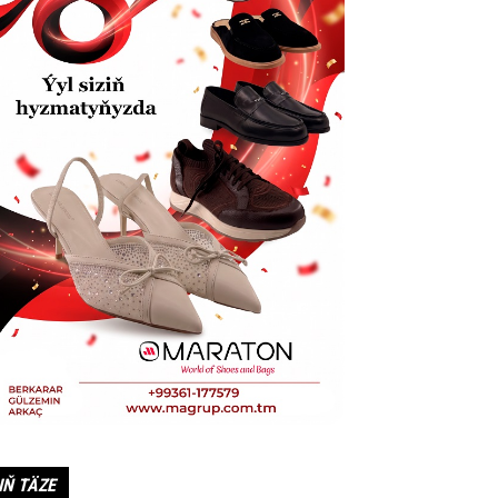
IŇ TÄZE