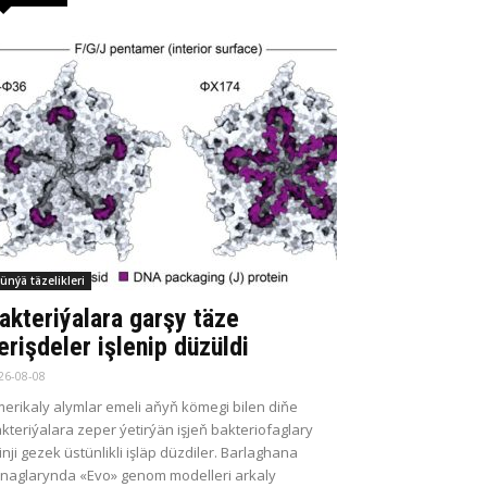
ünýä täzelikleri
akteriýalara garşy täze
erişdeler işlenip düzüldi
26-08-08
erikaly alymlar emeli aňyň kömegi bilen diňe
kteriýalara zeper ýetirýän işjeň bakteriofaglary
kinji gezek üstünlikli işläp düzdiler. Barlaghana
naglarynda «Evo» genom modelleri arkaly