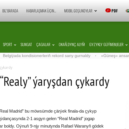
Zaman
BIZ BARADA
HABARLAŞMAK ÜÇIN…
MOBIL GOŞUNDYLAR
PDF
Türkmenistan
SPORT
SUNGAT
ÇAGALAR
OKAŇ,DYNÇ ALYŇ!
GYZYKLY GÜÝMENJELER
ýada kondisionerleriň rekord sany gurnaldy
·
«Güneş» ansamblynyň i
 çykardy
“Realy” ýaryşdan çykardy
“Real Madrid” bu möwsümde çärýek finala-da çykyp
meýdançasynda 2-1 asgyn gelen “Real Madrid” jogap
ar boldy. Oýnuň 9-njy minutynda Rafael Waranyň gödek