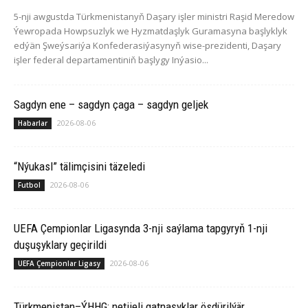
5-nji awgustda Türkmenistanyň Daşary işler ministri Raşid Meredow
Ýewropada Howpsuzlyk we Hyzmatdaşlyk Guramasyna başlyklyk
edýän Şweýsariýa Konfederasiýasynyň wise-prezidenti, Daşary
işler federal departamentiniň başlygy Inýasio...
Sagdyn ene – sagdyn çaga – sagdyn geljek
2026-08-06
Habarlar
“Nýukasl” tälimçisini täzeledi
2026-08-06
Futbol
UEFA Çempionlar Ligasynda 3-nji saýlama tapgyryň 1-nji
duşuşyklary geçirildi
2026-08-06
UEFA Çempionlar Ligasy
Türkmenistan–ÝHHG: netijeli gatnaşyklar ösdürilýär