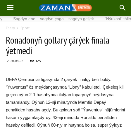
Sagdyn ene – sagdyn çaga – sagdyn geljek
·
“Nýukasl” tälimçisini
Esasy
Sport
Ronadonyň gollary çärýek finala
ýetmedi
2020-08-08
125
UEFA Çempionlar ligasynda 2 çärýek finalçy belli boldy.
“Ýuwentus” öz meýdançasynda “Liony” kabul etdi. Çekeleşikli
geçen oýun 2-1 hasabynda italýan toparynyň peýdasyna
tamamlandy. Oýnuň 12-nji minutynda Memfis Depaý
penaltiden hasaby açdy. Bu goldan soň “Ýuwentus” hüjümlerini
hasam ýygjamlaşdyrdy. 43-nji minutda Ronaldo penaltiden
hasaby deňledi. Oýnuň 60-njy minutynda bolsa, super ýyldyz