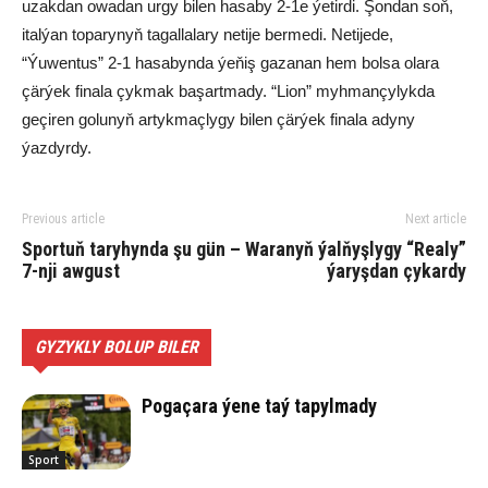
uzakdan owadan urgy bilen hasaby 2-1e ýetirdi. Şondan soň,
italýan toparynyň tagallalary netije bermedi. Netijede,
“Ýuwentus” 2-1 hasabynda ýeňiş gazanan hem bolsa olara
çärýek finala çykmak başartmady. “Lion” myhmançylykda
geçiren golunyň artykmaçlygy bilen çärýek finala adyny
ýazdyrdy.
Previous article
Next article
Sportuň taryhynda şu gün –
Waranyň ýalňyşlygy “Realy”
7-nji awgust
ýaryşdan çykardy
GYZYKLY BOLUP BILER
Pogaçara ýene taý tapylmady
Sport