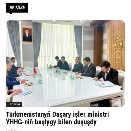
IŇ TÄZE
Habarlar
Türkmenistanyň Daşary işler ministri
ÝHHG-niň başlygy bilen duşuşdy
2026-08-06