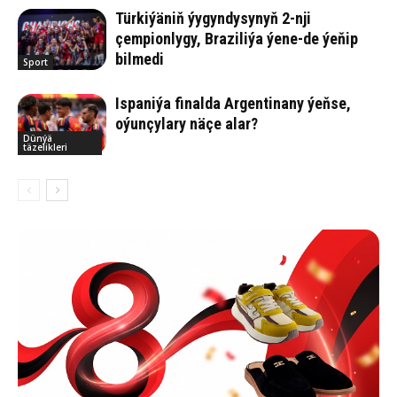
Türkiýäniň ýygyndysynyň 2-nji
çempionlygy, Braziliýa ýene-de ýeňip
bilmedi
Sport
Ispaniýa finalda Argentinany ýeňse,
oýunçylary näçe alar?
Dünýä
täzelikleri