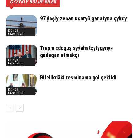
GYZYKLY BOLUP BILER
97 ýaşly zenan uçaryň ganatyna çykdy
Dünýä
täzelikleri
Trapm «doguş syýahatçylygyny»
gadagan etmekçi
Dünýä
täzelikleri
Bilelikdäki resminama gol çekildi
Dünýä
täzelikleri