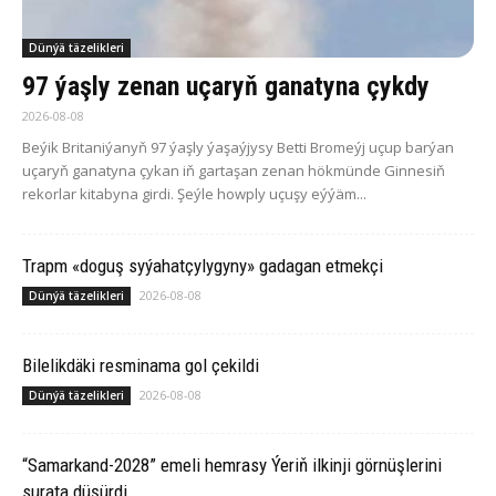
Dünýä täzelikleri
97 ýaşly zenan uçaryň ganatyna çykdy
2026-08-08
Beýik Britaniýanyň 97 ýaşly ýaşaýjysy Betti Bromeýj uçup barýan
uçaryň ganatyna çykan iň gartaşan zenan hökmünde Ginnesiň
rekorlar kitabyna girdi. Şeýle howply uçuşy eýýäm...
Trapm «doguş syýahatçylygyny» gadagan etmekçi
2026-08-08
Dünýä täzelikleri
Bilelikdäki resminama gol çekildi
2026-08-08
Dünýä täzelikleri
“Samarkand-2028” emeli hemrasy Ýeriň ilkinji görnüşlerini
surata düşürdi