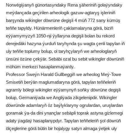
Norwégiýanyň günortasyndaky Rena şäheriniň golaýyndaky
meýdançada geçirilen arheologik gazuw-agtaryş işleriniň
barşynda wikingler döwrüne degişli 4 müň 772 sany kümüş
teňňe tapyldy. Hünärmenleriň çaklamalaryna görä, biziň
eýýamymyzyň 1050-nji ýyllaryna degişli bolan bu rekord
derejedäki hazyna ýurduň taryhynda şu wagta çenli tapylan iň
uly teňňe toplumy bolup, ol taryhçylaryň we arheologlaryň
ünsüni özüne çekýär. Sebäbi ozal bu sebit wikingler döwrüniň
möhüm merkezi hasaplanmaýardy.
Professor Sweýn Harald Gullbeggiň we arheolog Meý-Towe
Smisetiň berýän maglumatlaryna görä, tapylan teňňeleriň
agramly bölegi wikingler eýýamynyň soňky döwrüne degişli
bolup, Germaniýada we Angliýada zikgelenipdir. Wikingler
döwründe adamlaryň öz baýlyklaryny ogrulardan, uruşlardan
goramak ýa-da dini ynançlar sebäpli toprak astyna gizlemegi
adaty ýagdaý hasaplanypdyr. Tapylan teňňeleriň şol döwrüň
ölçeglerine görä bütin bir hojalygy satyn almaga ýetjek uly