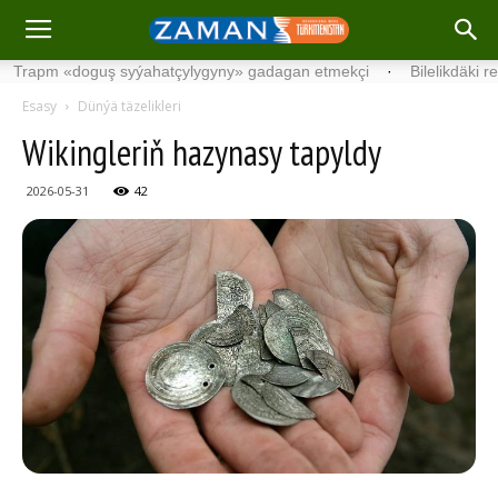
m «doguş syýahatçylygyny» gadagan etmekçi
·
Bilelikdäki resmina
Esasy
Dünýä täzelikleri
Wikingleriň hazynasy tapyldy
2026-05-31
42