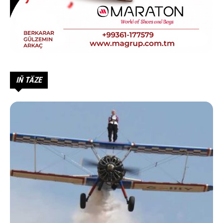
IŇ TÄZE