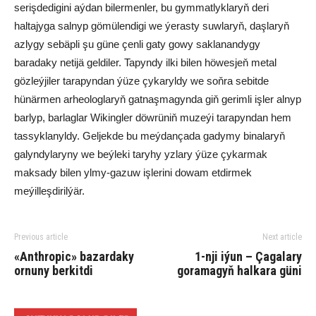
serişdedigini aýdan bilermenler, bu gymmatlyklaryň deri
haltajyga salnyp gömülendigi we ýerasty suwlaryň, daşlaryň
azlygy sebäpli şu güne çenli gaty gowy saklanandygy
baradaky netijä geldiler. Tapyndy ilki bilen höwesjeň metal
gözleýjiler tarapyndan ýüze çykaryldy we soňra sebitde
hünärmen arheologlaryň gatnaşmagynda giň gerimli işler alnyp
barlyp, barlaglar Wikingler döwrüniň muzeýi tarapyndan hem
tassyklanyldy. Geljekde bu meýdançada gadymy binalaryň
galyndylaryny we beýleki taryhy yzlary ýüze çykarmak
maksady bilen ylmy-gazuw işlerini dowam etdirmek
meýilleşdirilýär.
Previous article
Next article
«Anthropic» bazardaky
1-nji iýun – Çagalary
ornuny berkitdi
goramagyň halkara güni