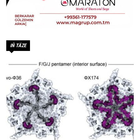
IŇ TÄZE