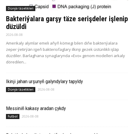
Dünýä täzelikleri
Bakteriýalara garşy täze serişdeler işlenip
düzüldi
2026-08-08
Amerikaly alymlar emeli aňyň kömegi bilen diňe bakteriýalara
zeper ýetirýän işjeň bakteriofaglary ilkinji gezek üstünlikli işläp
düzdiler. Barlaghana synaglarynda «Evo» genom modelleri arkaly
döredilen...
Ikinji jahan urşunyň galyndylary tapyldy
2026-08-08
Dünýä täzelikleri
Messiniň kakasy aradan çykdy
2026-08-08
Futbol