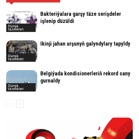
Bakteriýalara garşy täze serişdeler
işlenip düzüldi
Dünýä
täzelikleri
Ikinji jahan urşunyň galyndylary tapyldy
Dünýä
täzelikleri
Belgiýada kondisionerleriň rekord sany
gurnaldy
Dünýä
täzelikleri