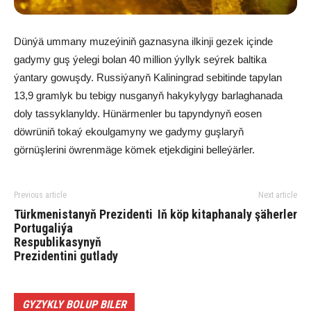
Dünýä ummany muzeýiniň gaznasyna ilkinji gezek içinde
gadymy guş ýelegi bolan 40 million ýyllyk seýrek baltika
ýantary gowuşdy. Russiýanyň Kaliningrad sebitinde tapylan
13,9 gramlyk bu tebigy nusganyň hakykylygy barlaghanada
doly tassyklanyldy. Hünärmenler bu tapyndynyň eosen
döwrüniň tokaý ekoulgamyny we gadymy guşlaryň
görnüşlerini öwrenmäge kömek etjekdigini belleýärler.
Previous article
Next article
Türkmenistanyň Prezidenti
Iň köp kitaphanaly şäherler
Portugaliýa
Respublikasynyň
Prezidentini gutlady
GYZYKLY BOLUP BILER