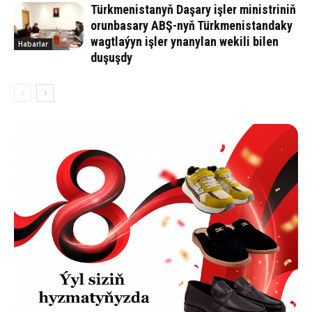
Türkmenistanyň Daşary işler ministriniň
orunbasary ABŞ-nyň Türkmenistandaky
wagtlaýyn işler ynanylan wekili bilen
Habarlar
duşuşdy