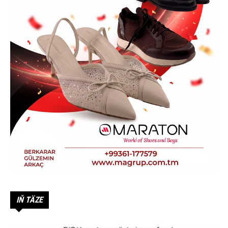
IŇ TÄZE