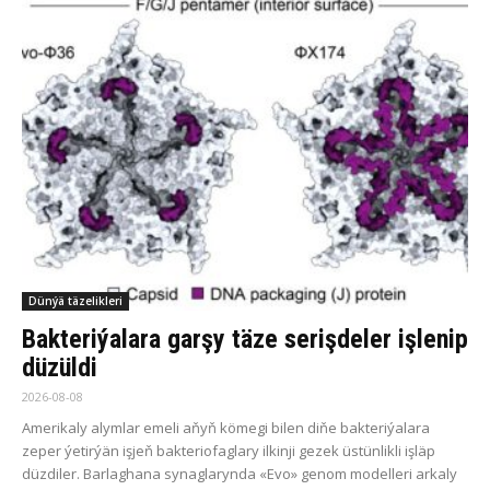
Dünýä täzelikleri
Bakteriýalara garşy täze serişdeler işlenip
düzüldi
2026-08-08
Amerikaly alymlar emeli aňyň kömegi bilen diňe bakteriýalara
zeper ýetirýän işjeň bakteriofaglary ilkinji gezek üstünlikli işläp
düzdiler. Barlaghana synaglarynda «Evo» genom modelleri arkaly