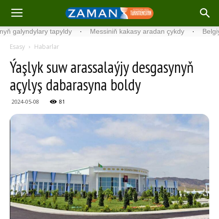
lyndylary tapyldy
·
Messiniň kakasy aradan çykdy
·
Belgiýada k
Esasy
Habarlar
Ýaşlyk suw arassalaýjy desgasynyň
açylyş dabarasyna boldy
2024-05-08
81