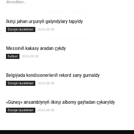
döredilen...
Ikinji jahan urşunyň galyndylary tapyldy
2026-08-08
Dünýä täzelikleri
Messiniň kakasy aradan çykdy
2026-08-08
Futbol
Belgiýada kondisionerleriň rekord sany gurnaldy
2026-08-08
Dünýä täzelikleri
«Güneş» ansamblynyň ilkinji albomy gaýtadan çykaryldy
2026-08-08
Dünýä täzelikleri