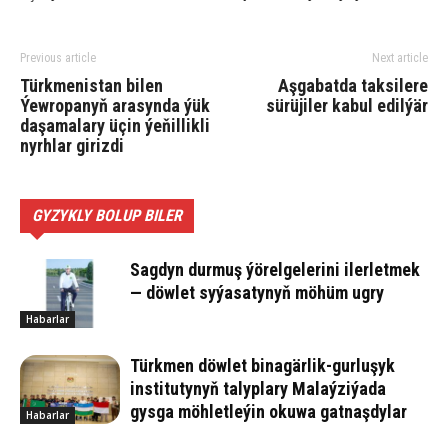
Previous article
Next article
Türkmenistan bilen
Aşgabatda taksilere
Ýewropanyň arasynda ýük
sürüjiler kabul edilýär
daşamalary üçin ýeňillikli
nyrhlar girizdi
GYZYKLY BOLUP BILER
Sagdyn durmuş ýörelgelerini ilerletmek
— döwlet syýasatynyň möhüm ugry
Habarlar
Türkmen döwlet binagärlik-gurluşyk
institutynyň talyplary Malaýziýada
gysga möhletleýin okuwa gatnaşdylar
Habarlar