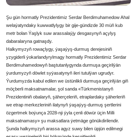
Şu gün hormatly Prezidentimiz Serdar Berdimuhamedow Ahal
welaýatyndaky kuwwatlylygy bir gije-gündizde 30 müň kub
metr bolan Ýaşlyk suw arassalaýjy desgasynyň açylyş
dabaralaryna gatnaşdy.
Halkymyzyň rowaçlygy, ýaşaýyş-durmuş derejesiniň
yzygiderli ýokarlandyrylmagy hormatly Prezidentimiz Serdar
Berdimuhamedowyň baştutanlygynda durmuşa geçirilýän
ýurdumyzyň döwlet syýasatynyň ileri tutulýan ugrudyr.
Ýurdumyzda kabul edilen we üstünlikli durmuşa geçirilýän giň
möçberli maksatnamalar, şol sanda «Türkmenistanyň
Prezidentiniň obalaryň, şäherçeleriň, etraplardaky şäherleriň
we etrap merkezleriniň ilatynyň ýaşaýyş-durmuş şertlerini
özgertmek boýunça 2028-nji ýyla çenli döwür üçin Milli
maksatnamasy» şu maksatlara ýetmäge gönükdirilendir.
Şunda halkymyzyň arassa agyz suwy bilen üpjün edilmegi
esasy wezipeleriň biri hökmünde kesgitlenildi.