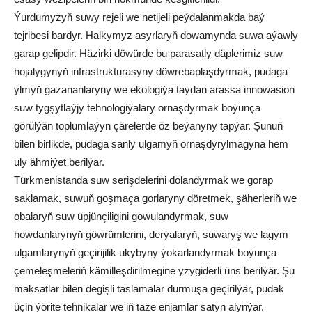
Ýurdumyzyň suwy rejeli we netijeli peýdalanmakda baý
tejribesi bardyr. Halkymyz asyrlaryň dowamynda suwa aýawly
garap gelipdir. Häzirki döwürde bu parasatly däplerimiz suw
hojalygynyň infrastrukturasyny döwrebaplaşdyrmak, pudaga
ylmyň gazananlaryny we ekologiýa taýdan arassa innowasion
suw tygşytlaýjy tehnologiýalary ornaşdyrmak boýunça
görülýän toplumlaýyn çärelerde öz beýanyny tapýar. Şunuň
bilen birlikde, pudaga sanly ulgamyň ornaşdyrylmagyna hem
uly ähmiýet berilýär.
Türkmenistanda suw serişdelerini dolandyrmak we gorap
saklamak, suwuň goşmaça gorlaryny döretmek, şäherleriň we
obalaryň suw üpjünçiligini gowulandyrmak, suw
howdanlarynyň göwrümlerini, derýalaryň, suwaryş we lagym
ulgamlarynyň geçirijilik ukybyny ýokarlandyrmak boýunça
çemeleşmeleriň kämilleşdirilmegine yzygiderli üns berilýär. Şu
maksatlar bilen degişli taslamalar durmuşa geçirilýär, pudak
üçin ýörite tehnikalar we iň täze enjamlar satyn alynýar.