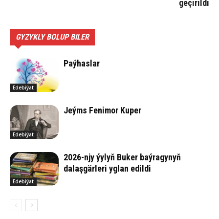
geçirildi
GYZYKLY BOLUP BILER
Paýhaslar
Edebiýat
Jeýms Fenimor Kuper
Edebiýat
2026-njy ýylyň Buker baýragynyň
dalaşgärleri yglan edildi
Edebiýat