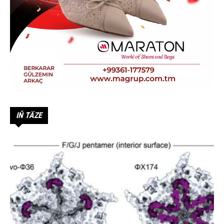
IŇ TÄZE