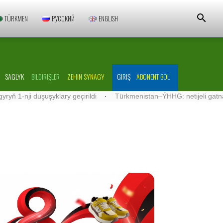
TÜRKMEN
РУССКИЙ
ENGLISH
SAGLYK
BILDIRIŞLER
ZEHIN SYNAGY
GIRIŞ
ABONENT BOL
ji duşuşyklary geçirildi
·
Türkmenistan–ÝHHG: netijeli gatnaşyklar