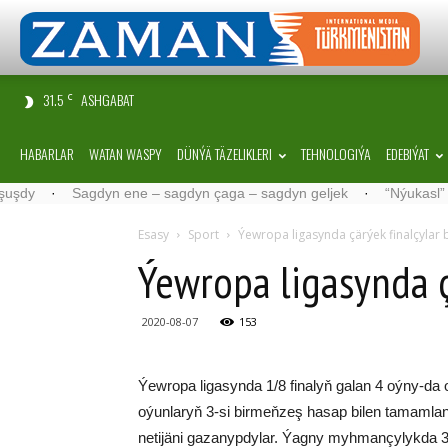
31.5
ASHGABAT
C
HABARLAR
WATAN WASPY
DÜNÝÄ TÄZELIKLERI
TEHNOLOGIÝA
EDEBIÝAT
·
Sagdyn ene – sagdyn çaga – sagdyn geljek
·
“Nýukasl” tälimçi
Esasy
Sport
Ýewropa ligasynda çärýek finalçylar b
Ýewropa ligasynda ç
2020-08-07
153
Ýewropa ligasynda 1/8 finalyň galan 4 oýny-da oý
oýunlaryň 3-si birmeňzeş hasap bilen tamamland
netijäni gazanypdylar. Ýagny myhmançylykda 3