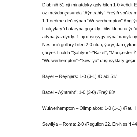
Diabiniň 51-nji minutdaky goly bilen 1-0 ýeňdi
öz meýdançasynda “Aýntrahty” Freýiň soňky min
1-1 deňme-deň oýnan “Wulwerhempton” Angliýada
finalçylaryň hataryna goşuldy. Iňlis klubuna ýe
adyna ýazdyrdy. 1-nji duşuşygy oýnalmadyk o
Nesiriniň gollary bilen 2-0 utup, ýaryşdan çyka
çärýek finalda “Şahtýor”–“Bazel”, “Mançester 
“Wulwerhempton”–“Sewilýa” duşuşyklary geçiril
Baýer – Reýnjers: 1-0 (3-1) /Diabi 51/
Bazel – Aýntraht”: 1-0 (3-0) /Freý 88/
Wulwerhempton – Olimpiakos: 1-0 (1-1) /Raul 
Sewilýa – Roma: 2-0 /Reguilon 22, En-Nesiri 44