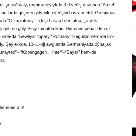
. Edil şonuň ýaly, myhmançylykda 3-0 ýeňiş gazanan “Bazel”
utlarda geçiren goly bilen ýeňşini baýram etdi. Gresiýada
 “Olimpiakosy” iň kiçi hasap bilen utup, çärýek
ňiş getiren goly 9-njy minutda Raul Himenes penaltiden öz
ýunda-da “Sewilýa” topary “Romany” Reguilon hem-de En-
rdy. Şeýlelikde, 10-11-nji awgustda Germaniýada oýnaljak
Ýunaýted”– “Kopengagen”, “Inter”–“Baýer” hem-de
er.
Himenes 9 p/
/