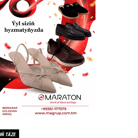
IŇ TÄZE