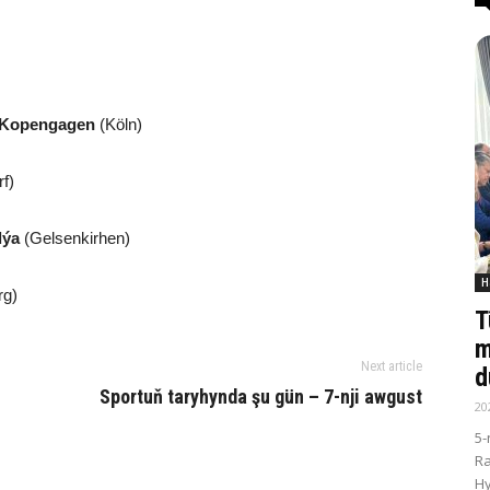
 Kopengagen
(Köln)
f)
lýa
(Gelsenkirhen)
H
rg)
T
m
Next article
d
Sportuň taryhynda şu gün – 7-nji awgust
20
5-
R
Hy