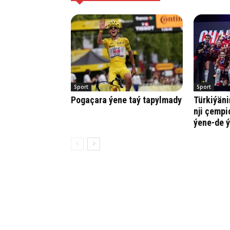
Sport
Sport
Pogaçara ýene taý tapylmady
Türkiýäni
nji çempi
ýene-de ý