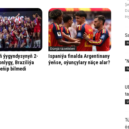
Şw
Da
In
S
H
Dünýä täzelikleri
ň ýygyndysynyň 2-
Ispaniýa finalda Argentinany
“N
onlygy, Braziliýa
ýeňse, oýunçylary näçe alar?
eňip bilmedi
F
U
ta
U
Tü
ös