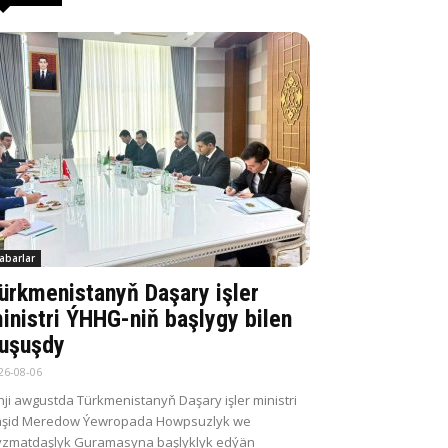
abarlar
ürkmenistanyň Daşary işler
inistri ÝHHG-niň başlygy bilen
uşuşdy
26-08-06
nji awgustda Türkmenistanyň Daşary işler ministri
aşid Meredow Ýewropada Howpsuzlyk we
zmatdaşlyk Guramasyna başlyklyk edýän