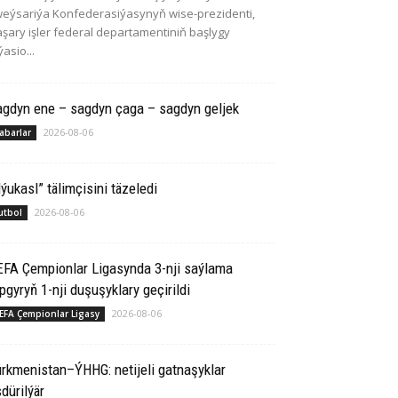
eýsariýa Konfederasiýasynyň wise-prezidenti,
şary işler federal departamentiniň başlygy
ýasio...
agdyn ene – sagdyn çaga – sagdyn geljek
2026-08-06
abarlar
ýukasl” tälimçisini täzeledi
2026-08-06
utbol
EFA Çempionlar Ligasynda 3-nji saýlama
pgyryň 1-nji duşuşyklary geçirildi
2026-08-06
EFA Çempionlar Ligasy
rkmenistan–ÝHHG: netijeli gatnaşyklar
dürilýär