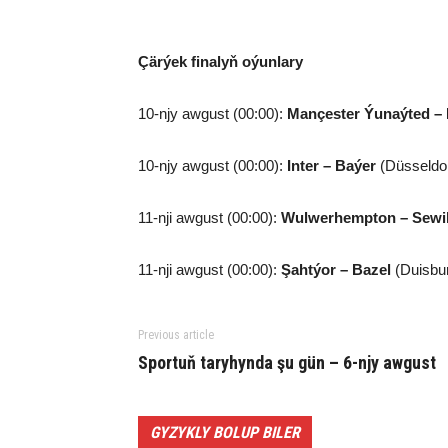
Çärýek finalyň oýunlary
10-njy awgust (00:00):
Mançester Ýunaýted –
10-njy awgust (00:00):
Inter – Baýer
(Düsseldor
11-nji awgust (00:00):
Wulwerhempton – Sewi
11-nji awgust (00:00):
Şahtýor – Bazel
(Duisbu
Previous article
Sportuň taryhynda şu gün – 6-njy awgust
GYZYKLY BOLUP BILER