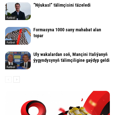
“Nýukasl” tälimçisini täzeledi
Futbol
Formasyna 1000 sany mahabat alan
topar
Futbol
Uly wakalardan soň, Mançini Italiýanyň
ýygyndysynyň tälimçiligine gaýdyp geldi
Futbol