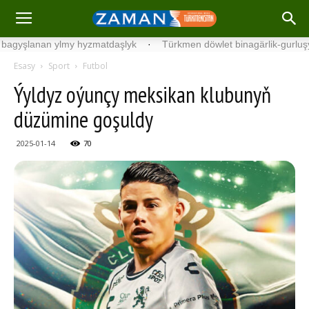
anan ylmy hyzmatdaşlyk
·
Türkmen döwlet binagärlik-gurluşyk insti
Esasy
Sport
Futbol
Ýyldyz oýunçy meksikan klubunyň
düzümine goşuldy
2025-01-14
70