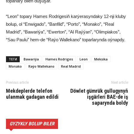
toparlary bilen duşuşar.
“Leon” topary Hames Rodrigesiň karýerasyndaky 12-nji kluby
bolup, ol “Enwigado”, “Banfild”, “Porto”, “Monako”, “Real
Madrid”, “Bawariýa”, “Ewerton”, “Al Raýýan”, “Olimpiakos”,
“Sau Paulu” hem-de “Raýo Wallekano” toparlarynda oýnapdy.
ТЕГИ
Bawariýa
Hames Rodriges
Leon
Meksika
Monako
Raýo Wallekano
Real Madrid
Previous article
Next article
Mekdeplerde telefon
Döwlet gümrük gullugynyň
ulanmak gadagan edildi
işgärleri BAE-de iş
saparynda boldy
GYZYKLY BOLUP BILER