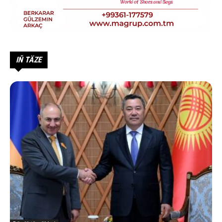
IŇ TÄZE