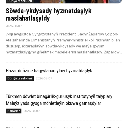
Dünýä täzelikleri
Söwda-ykdysady hyzmatdaşlyk
maslahatlaşyldy
2026-08-07
7-nji awgustda Gyrgyzystanyň Prezidenti Sadyr Žaparow Çolpon-
Ata şäherinde Ermenistanyň Premýer-ministri Nikol Paşinýan bilen
duşuşyp, ikitaraplaýyn söwda-ykdysady we maýa goýum
hyzmatdaşlygyny giňeltmek meselelerini maslahatlaşdy. Žaparow...
Hazar deňzine bagyşlanan ylmy hyzmatdaşlyk
2026-08-07
Dünýä täzelikleri
Türkmen döwlet binagärlik-gurluşyk institutynyň talyplary
Malaýziýada gysga möhletleýin okuwa gatnaşdylar
2026-08-07
Habarlar