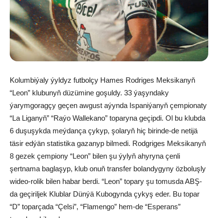
Kolumbiýaly ýyldyz futbolçy Hames Rodriges Meksikanyň
“Leon” klubunyň düzümine goşuldy. 33 ýaşyndaky
ýarymgoragçy geçen awgust aýynda Ispaniýanyň çempionaty
“La Liganyň” “Raýo Wallekano” toparyna geçipdi. Ol bu klubda
6 duşuşykda meýdança çykyp, şolaryň hiç birinde-de netijä
täsir edýän statistika gazanyp bilmedi. Rodgriges Meksikanyň
8 gezek çempiony “Leon” bilen şu ýylyň ahyryna çenli
şertnama baglaşyp, klub onuň transfer bolandygyny özboluşly
wideo-rolik bilen habar berdi. “Leon” topary şu tomusda ABŞ-
da geçiriljek Klublar Dünýä Kubogynda çykyş eder. Bu topar
“D” toparçada “Çelsi”, “Flamengo” hem-de “Esperans”