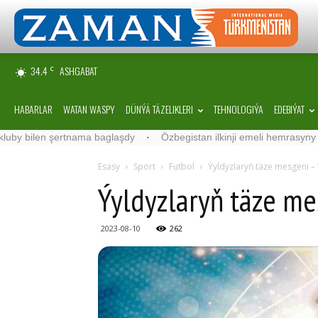
34.4
ASHGABAT
C
HABARLAR
WATAN WASPY
DÜNÝÄ TÄZELIKLERI
TEHNOLOGIÝA
EDEBIÝAT
ama baglaşdy
·
Özbegistan ilkinji emeli hemrasyny uçurdy
·
Daniý
Esasy
Sport
Futbol
Ýyldyzlaryň täze mesgeni – “
Ýyldyzlaryň täze mes
2023-08-10
262