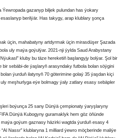
a Ýewropada gazanyp biljek pulundan has ýokary
esaslanyp berilýär. Has takygy, arap klublary şonça
ak üçin, mahabatyny artdyrmak üçin mirasdüşer Şazada
la uly maýa goýulýar. 2021-nji ýylda Saud Arabystany
ukasl” kluby bu täze hereketiň başlangyjy bolýar. Şol bir
ir sebäbi-de ýaşlaryň arasyndaky futbola bolan söýgini
bolan ýurduň ilatynyň 70 göterimine golaý 35 ýaşdan kiçi
a uly meşhurlyga eýe bolmagy ýaly zatlary esasy sebäpler
rnüşleri boýunça 25 sany Dünýä çempionaty ýaryşlaryny
da FIFA Dünýä Kubogyny guramaklyk hem göz öňünde
y maýa goýum gaznasy häzirki wagtda ýurduň esasy 4
-de “Al Nassr” klublaryna 1 milliard ýewro möçberinde maliýe