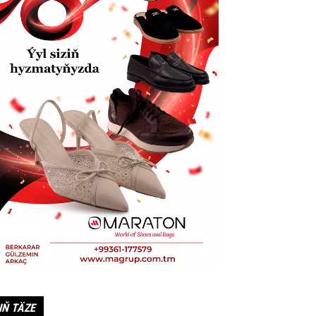
IŇ TÄZE