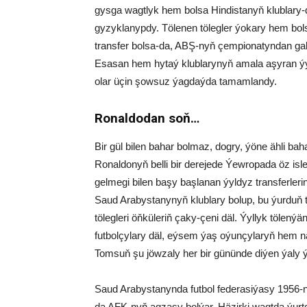
gysga wagtlyk hem bolsa Hindistanyň klublary-da
gyzyklanypdy. Tölenen tölegler ýokary hem bols
transfer bolsa-da, ABŞ-nyň çempionatyndan gal
Esasan hem hytaý klublarynyň amala aşyran ýyl
olar üçin şowsuz ýagdaýda tamamlandy.
Ronaldodan soň…
Bir gül bilen bahar bolmaz, dogry, ýöne ähli bah
Ronaldonyň belli bir derejede Ýewropada öz is
gelmegi bilen başy başlanan ýyldyz transferle
Saud Arabystanynyň klublary bolup, bu ýurduň t
tölegleri öňküleriň çaky-çeni däl. Ýyllyk tölený
futbolçylary däl, eýsem ýaş oýunçylaryň hem n
Tomsuň şu jöwzaly her bir gününde diýen ýaly ý
Saud Arabystanynda futbol federasiýasy 1956-nj
da AFK-nyň agzasy bolýar. Häzirki wagtda ýurtda