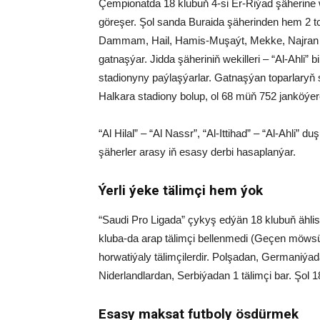
Çempionatda 18 klubuň 4-si Er-Riýad şäherine w
göreşer. Şol sanda Buraida şäherinden hem 2 t
Dammam, Hail, Hamis-Muşaýt, Mekke, Najran h
gatnaşýar. Jidda şäheriniň wekilleri – “Al-Ahli” b
stadionyny paýlaşýarlar. Gatnaşýan toparlaryň s
Halkara stadiony bolup, ol 68 müň 752 janköýere
“Al Hilal” – “Al Nassr”, “Al-Ittihad” – “Al-Ahli” d
şäherler arasy iň esasy derbi hasaplanýar.
Ýerli ýeke tälimçi hem ýok
“Saudi Pro Ligada” çykyş edýän 18 klubuň ählisi
kluba-da arap tälimçi bellenmedi (Geçen möwsüm
horwatiýaly tälimçilerdir. Polşadan, Germaniýa
Niderlandlardan, Serbiýadan 1 tälimçi bar. Şol 
Esasy maksat futboly ösdürmek