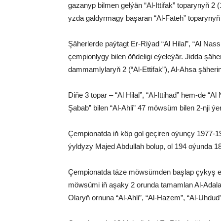
gazanyp bilmen gelýän “Al-Ittifak” toparynyň 
yzda galdyrmagy başaran “Al-Fateh” toparynyň
Şäherlerde paýtagt Er-Riýad “Al Hilal”, “Al Na
çempionlygy bilen öňdeligi eýeleýär. Jidda şäherini
dammamlylaryň 2 (“Al-Ettifak”), Al-Ahsa şäherin
Diňe 3 topar – “Al Hilal”, “Al-Ittihad” hem-de 
Şabab” bilen “Al-Ahli” 47 möwsüm bilen 2-nji ýer
Çempionatda iň köp gol geçiren oýunçy 1977-19
ýyldyzy Majed Abdullah bolup, ol 194 oýunda 18
Çempionatda täze möwsümden başlap çykyş ed
möwsümi iň aşaky 2 orunda tamamlan Al-Adalah bi
Olaryň ornuna “Al-Ahli”, “Al-Hazem”, “Al-Uhdud”