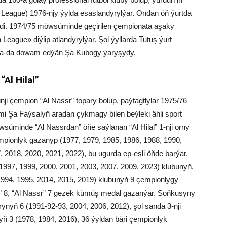
o League) 1976-njy ýylda esaslandyrylýar. Ondan öň ýurtda
ýärdi. 1974/75 möwsüminde geçirilen çempionata aşaky
 League» diýlip atlandyrylýar. Şol ýyllarda Tutuş ýurt
gtda-da dowam edýän Şa Kubogy ýaryşydy.
Al Hilal”
inji çempion “Al Nassr” topary bolup, paýtagtlylar 1975/76
Şa Faýsalyň aradan çykmagy bilen beýleki ähli sport
öwsüminde “Al Nassrdan” öňe saýlanan “Al Hilal” 1-nji orny
empionlyk gazanyp (1977, 1979, 1985, 1986, 1988, 1990,
, 2018, 2020, 2021, 2022), bu ugurda ep-esli öňde barýar.
997, 1999, 2000, 2001, 2003, 2007, 2009, 2023) klubunyň,
 1994, 1995, 2014, 2015, 2019) klubunyň 9 çempionlygy
tihad” 8, “Al Nassr” 7 gezek kümüş medal gazanýar. Soňkusyny
yň 6 (1991-92-93, 2004, 2006, 2012), şol sanda 3-nji
yň 3 (1978, 1984, 2016), 36 ýyldan bäri çempionlyk