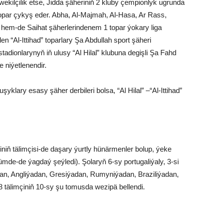
ekilçilik etse, Jidda şäheriniň 2 kluby çempionlyk ugrunda
opar çykyş eder. Abha, Al-Majmah, Al-Hasa, Ar Rass,
em-de Saihat şäherlerindenem 1 topar ýokary liga
ilen “Al-Ittihad” toparlary Şa Abdullah sport şäheri
tadionlarynyň iň ulusy “Al Hilal” klubuna degişli Şa Fahd
 niýetlenendir.
uşuşyklary esasy şäher derbileri bolsa, “Al Hilal” –“Al-Ittihad”
niň tälimçisi-de daşary ýurtly hünärmenler bolup, ýeke
de-de ýagdaý şeýledi). Şolaryň 6-sy portugaliýaly, 3-si
dan, Angliýadan, Gresiýadan, Rumyniýadan, Braziliýadan,
18 tälimçiniň 10-sy şu tomusda wezipä bellendi.