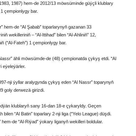
2 (1983, 1987) hem-de 2012/13 möwsüminde güýçli klublary
 1 çempionlygy bar.
ssr” hem-de “Al Şabab” toparlarynyň gazanan 33
ň wekilleriniň – “Al-Ittihad” bilen “Al-Ahliniň” 12,
iň (“Al-Fateh”) 1 çempionlygy bar.
“Al Nassr” ähli möwsümde-de (48) çempionatda çykyş etdi. “Al
i eýeleýärler.
97-nji ýyllar aralygynda çykyş eden “Al Nassr” toparynyň
9 goly derwezä girizdi.
ýän klublaryň sany 16-dan 18-e çykaryldy. Geçen
len “Al Batin” toparlary 2-nji liga (“Yelo League) düşdi.
 hem-de “Al-Riýad” ýokary liganyň wekilleri boldular.