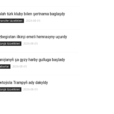
lah türk kluby bilen şertnama baglaşdy
2026-08-05
ransfer täzelikleri
begistan ilkinji emeli hemrasyny uçurdy
2026-08-05
ünýä täzelikleri
niýanyň şa gyzy harby gulluga başlady
2026-08-05
abarlar
wtoýola Trampyň ady dakyldy
2026-08-05
ünýä täzelikleri