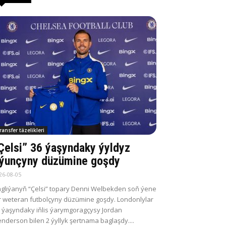
ransfer täzelikleri
Çelsi” 36 ýaşyndaky ýyldyz
ýunçyny düzümine goşdy
26-08-05
gliýanyň “Çelsi” topary Denni Welbekden soň ýene
r weteran futbolçyny düzümine goşdy. Londonlylar
 ýaşyndaky iňlis ýarymgoragçysy Jordan
nderson bilen 2 ýyllyk şertnama baglaşdy....