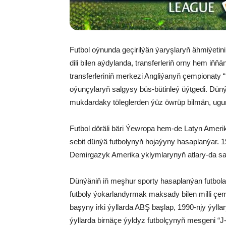
Futbol oýnunda geçirilýän ýaryşlaryň ähmiýetin
dili bilen aýdylanda, transferleriň orny hem i
transferleriniň merkezi Angliýanyň çempionaty “
oýunçylaryň salgysy büs-bütinleý üýtgedi. Dünýä
mukdardaky töleglerden ýüz öwrüp bilmän, ugu
Futbol döräli bäri Ýewropa hem-de Latyn Amerika
sebit dünýä futbolynyň hojaýyny hasaplanýar. 19
Demirgazyk Amerika yklymlarynyň atlary-da s
Dünýäniň iň meşhur sporty hasaplanýan futbola 
futboly ýokarlandyrmak maksady bilen milli 
başyny irki ýyllarda ABŞ başlap, 1990-njy ýyl
ýyllarda birnäçe ýyldyz futbolçynyň mesgeni “J