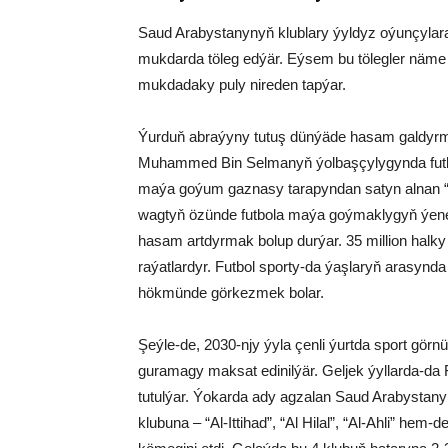
Saud Arabystanynyň klublary ýyldyz oýunçylar
mukdarda töleg edýär. Eýsem bu tölegler näme 
mukdadaky puly nireden tapýar.
Ýurduň abraýyny tutuş dünýäde hasam galdyrm
Muhammed Bin Selmanyň ýolbaşçylygynda futbo
maýa goýum gaznasy tarapyndan satyn alnan “Ný
wagtyň özünde futbola maýa goýmaklygyň ýene b
hasam artdyrmak bolup durýar. 35 million halky 
raýatlardyr. Futbol sporty-da ýaşlaryň arasynd
hökmünde görkezmek bolar.
Şeýle-de, 2030-njy ýyla çenli ýurtda sport gö
guramagy maksat edinilýär. Geljek ýyllarda-
tutulýar. Ýokarda ady agzalan Saud Arabystan
klubuna – “Al-Ittihad”, “Al Hilal”, “Al-Ahli” hem