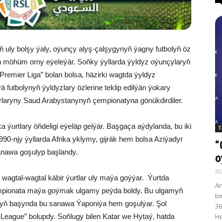
iň uly bolşy ýaly, oýunçy alyş-çalşygynyň ýagny futbolyň öz
ňňän möhüm orny eýeleýär. Soňky ýyllarda ýyldyz oýunçylaryň
Premier Liga” bolan bolsa, häzirki wagtda ýyldyz
 futbolynyň ýyldyzlary özlerine teklip edilýän ýokary
rlaryny Saud Arabystanynyň çempionatyna gönükdirdiler.
 ýurtlary öňdeligi eýeläp gelýär. Başgaça aýdylanda, bu iki
T
90-njy ýyllarda Afrika yklymy, gijräk hem bolsa Aziýadyr
“
anawa goşulyp başlandy.
o
20
wagtal-wagtal käbir ýurtlar uly maýa goýýar. Ýurtda
An
çempionata maýa goýmak ulgamy peýda boldy. Bu ulgamyň
bi
laryň başynda bu sanawa Ýaponiýa hem goşulýar. Şol
36
He
-League” bolupdy. Soňlugy bilen Katar we Hytaý, hatda