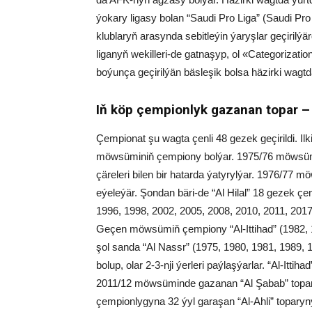
ýokary ligasy bolan “Saudi Pro Liga” (Saudi Pr
klublaryň arasynda sebitleýin ýaryşlar geçiril
liganyň wekilleri-de gatnaşyp, ol «Categorization
boýunça geçirilýän bäsleşik bolsa häzirki wa
Iň köp çempionlyk gazanan topar – “
Çempionat şu wagta çenli 48 gezek geçirildi. Ilk
möwsüminiň çempiony bolýar. 1975/76 möwsümi 
çäreleri bilen bir hatarda ýatyrylýar. 1976/77 m
eýeleýär. Şondan bäri-de “Al Hilal” 18 gezek ç
1996, 1998, 2002, 2005, 2008, 2010, 2011, 2017
Geçen möwsümiň çempiony “Al-Ittihad” (1982, 1
şol sanda “Al Nassr” (1975, 1980, 1981, 1989,
bolup, olar 2-3-nji ýerleri paýlaşýarlar. “Al-It
2011/12 möwsüminde gazanan “Al Şabab” toparyn
çempionlygyna 32 ýyl garaşan “Al-Ahli” toparyn