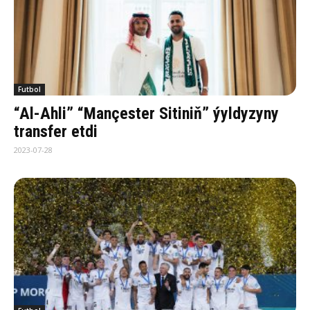
Futbol
“Al-Ahli” “Mançester Sitiniň” ýyldyzyny
transfer etdi
2023-07-28