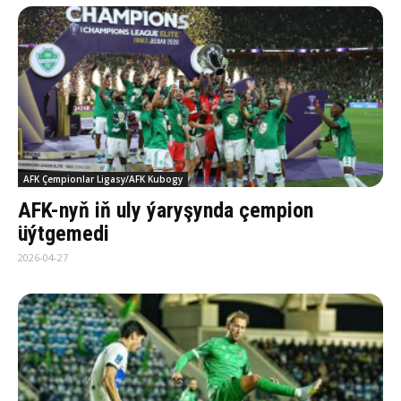
AFK Çempionlar Ligasy/AFK Kubogy
AFK-nyň iň uly ýaryşynda çempion
üýtgemedi
2026-04-27