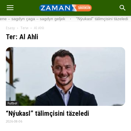
agdyn geljek
·
“Nýukasl” tälimçisini täzeledi
·
UEFA Çempionlar Li
Esasy
Теги
Al Ahli
Тег: Al Ahli
Futbol
“Nýukasl” tälimçisini täzeledi
2026-08-06