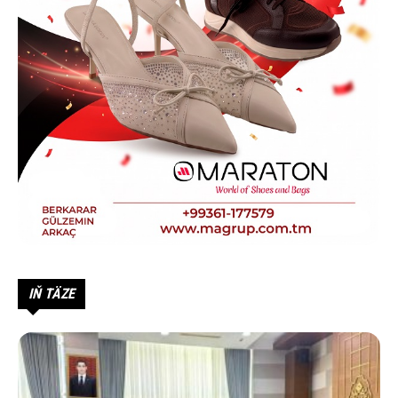
IŇ TÄZE