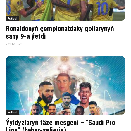
Futbol
Ronaldonyň çempionatdaky gollarynyň
sany 9-a ýetdi
2023-09-23
Futbol
Ýyldyzlaryň täze mesgeni – “Saudi Pro
Liga” (habar-seljeriş)