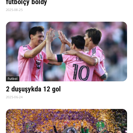
futbolçy boldy
2025-08-25
Futbol
2 duşuşykda 12 gol
2025-06-24