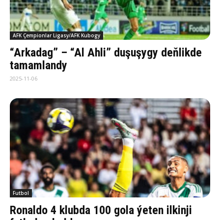
AFK Çempionlar Ligasy/AFK Kubogy
“Arkadag” – “Al Ahli” duşuşygy deňlikde
tamamlandy
2025-11-06
Futbol
Ronaldo 4 klubda 100 gola ýeten ilkinji