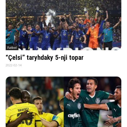
Futbol
“Çelsi” taryhdaky 5-nji topar
2022-02-14