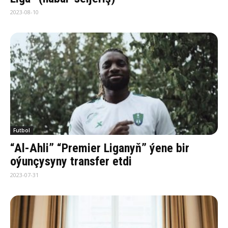
2023-08-10
Futbol
“Al-Ahli” “Premier Liganyň” ýene bir
oýunçysyny transfer etdi
2023-07-31