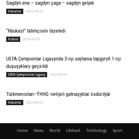
Sagdyn ene – sagdyn çaga – sagdyn geljek
2026-08-06
Habarlar
“Nýukasl” tälimçisini täzeledi
2026-08-06
Futbol
UEFA Çempionlar Ligasynda 3-nji saýlama tapgyryň 1-nji
duşuşyklary geçirildi
2026-08-06
UEFA Çempionlar Ligasy
Türkmenistan–ÝHHG: netijeli gatnaşyklar ösdürilýär
2026-08-06
Habarlar
Home
News
World
Lifehack
Technology
Sport