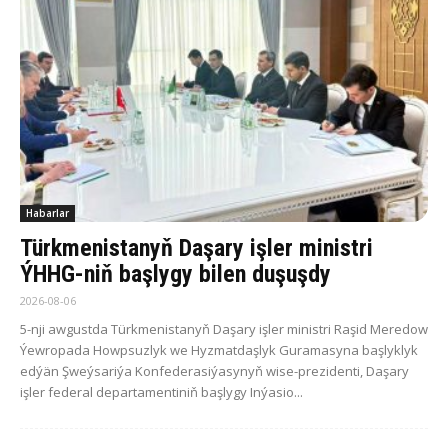
Habarlar
Türkmenistanyň Daşary işler ministri
ÝHHG-niň başlygy bilen duşuşdy
2026-08-06
5-nji awgustda Türkmenistanyň Daşary işler ministri Raşid Meredow
Ýewropada Howpsuzlyk we Hyzmatdaşlyk Guramasyna başlyklyk
edýän Şweýsariýa Konfederasiýasynyň wise-prezidenti, Daşary
işler federal departamentiniň başlygy Inýasio...