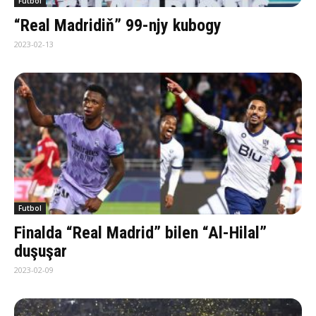
Futbol
“Real Madridiň” 99-njy kubogy
2023-02-13
Futbol
Finalda “Real Madrid” bilen “Al-Hilal”
duşuşar
2023-02-09