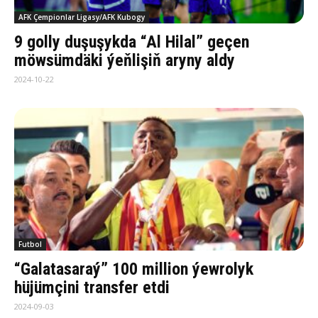
AFK Çempionlar Ligasy/AFK Kubogy
9 golly duşuşykda “Al Hilal” geçen
möwsümdäki ýeňlişiň aryny aldy
2024-10-22
Futbol
“Galatasaraý” 100 million ýewrolyk
hüjümçini transfer etdi
2024-09-03