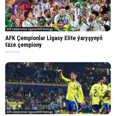
AFK Çempionlar Ligasy/AFK Kubogy
AFK Çempionlar Ligasy Elite ýaryşynyň
täze çempiony
2025-05-05
AFK Çempionlar Ligasy/AFK Kubogy