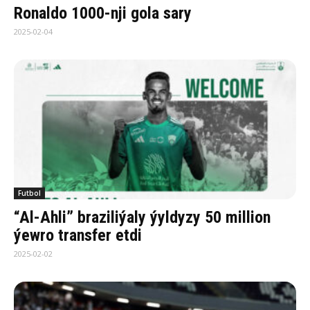
Ronaldo 1000-nji gola sary
2025-02-04
Futbol
“Al-Ahli” braziliýaly ýyldyzy 50 million
ýewro transfer etdi
2025-02-02