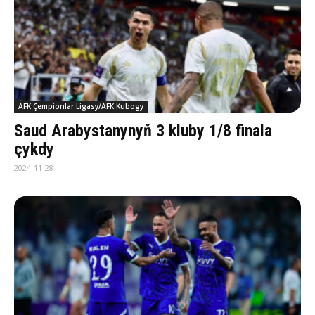
AFK Çempionlar Ligasy/AFK Kubogy
Saud Arabystanynyň 3 kluby 1/8 finala
çykdy
2024-11-28