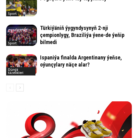
Sport
Türkiýäniň ýygyndysynyň 2-nji
çempionlygy, Braziliýa ýene-de ýeňip
bilmedi
Sport
Ispaniýa finalda Argentinany ýeňse,
oýunçylary näçe alar?
Dünýä
täzelikleri