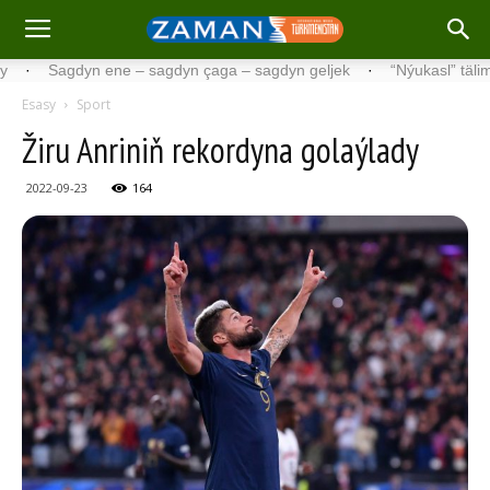
Sagdyn ene – sagdyn çaga – sagdyn geljek
·
“Nýukasl” tälimçisini t
Esasy
Sport
Žiru Anriniň rekordyna golaýlady
2022-09-23
164