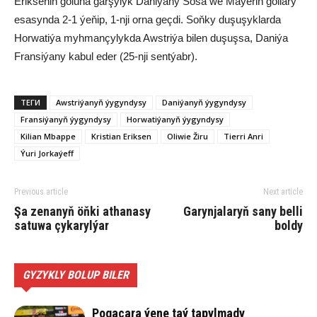
Erikseniň goluna garşylyk Daniýany Sosa we Maýeriň gollary
esasynda 2-1 ýeňip, 1-nji orna geçdi. Soňky duşuşyklarda
Horwatiýa myhmançylykda Awstriýa bilen duşuşsa, Daniýa
Fransiýany kabul eder (25-nji sentýabr).
ТЕГИ
Awstriýanyň ýygyndysy
Daniýanyň ýygyndysy
Fransiýanyň ýygyndysy
Horwatiýanyň ýygyndysy
Kilian Mbappe
Kristian Eriksen
Oliwie Žiru
Tierri Anri
Ýuri Jorkaýeff
Previous article
Next article
Şa zenanyň öňki athanasy
Garynjalaryň sany belli
satuwa çykarylýar
boldy
GYZYKLY BOLUP BILER
Pogaçara ýene taý tapylmady