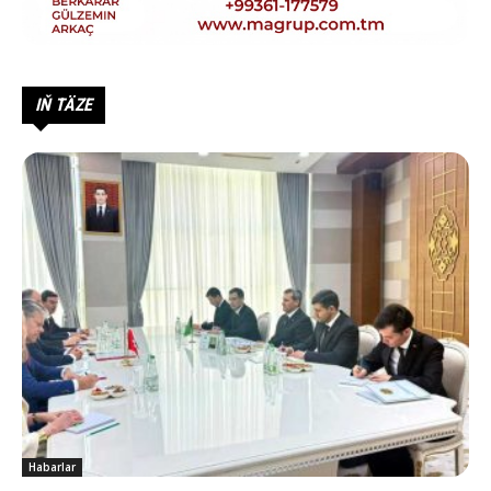
IŇ TÄZE
Habarlar