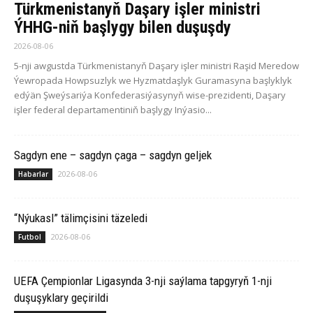
Türkmenistanyň Daşary işler ministri
ÝHHG-niň başlygy bilen duşuşdy
2026-08-06
5-nji awgustda Türkmenistanyň Daşary işler ministri Raşid Meredow
Ýewropada Howpsuzlyk we Hyzmatdaşlyk Guramasyna başlyklyk
edýän Şweýsariýa Konfederasiýasynyň wise-prezidenti, Daşary
işler federal departamentiniň başlygy Inýasio...
Sagdyn ene – sagdyn çaga – sagdyn geljek
2026-08-06
Habarlar
“Nýukasl” tälimçisini täzeledi
2026-08-06
Futbol
UEFA Çempionlar Ligasynda 3-nji saýlama tapgyryň 1-nji
duşuşyklary geçirildi