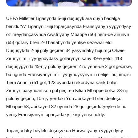
UEFA Milletler Ligasynda 5-nji duşuşyklara düýn badalga
berildi. “A” Liganyň 1-nji toparçasynda Fransiýanyň ýygyndysy
öz meýdançasynda Awstriýany Mbappe (56) hem-de Žirunyň
(65) gollary bilen 2-0 hasabynda ýeňlişe sezewar etdi.
Duşuşykda 2-nji goly geçiren 34 ýaşyndaky hüjümçi Oliwie
Žirunyň milli ýygyndydaky gollarynyň sany 49-e ýetdi. 113
duşuşygynda 49-njy goluny geçiren Žiru ýene-de 2 gol geçirse,
bu ugurda Fransiýanyň milli ýygyndysynyň iň netijeli hüjümçisi
Tierri Anriniň (51 gol, 123 oýunda) rekordyna şärik bolar.
Žirunyň pasyndan soň gol geçiren Kilian Mbappe bolsa 28-nji
goluny geçirip, 10-njy ýerdäki Ýuri Jorkaýeff bilen deňleşdi.
Mbappe 58, Jorkaýeff 82 oýunda 28 gol geçirdi. Şeýle-de bu
ýeňiş Fransiýanyň toparçadaky ilkinji ýeňşi boldy.
Toparçadaky beýleki duşuşykda Horwatiýanyň ýygyndysy