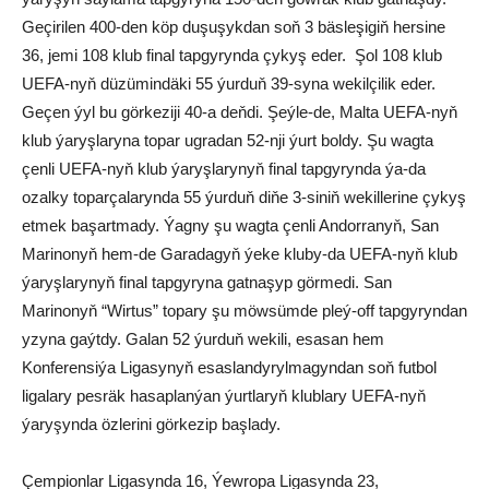
Geçirilen 400-den köp duşuşykdan soň 3 bäsleşigiň hersine
36, jemi 108 klub final tapgyrynda çykyş eder. Şol 108 klub
UEFA-nyň düzümindäki 55 ýurduň 39-syna wekilçilik eder.
Geçen ýyl bu görkeziji 40-a deňdi. Şeýle-de, Malta UEFA-nyň
klub ýaryşlaryna topar ugradan 52-nji ýurt boldy. Şu wagta
çenli UEFA-nyň klub ýaryşlarynyň final tapgyrynda ýa-da
ozalky toparçalarynda 55 ýurduň diňe 3-siniň wekillerine çykyş
etmek başartmady. Ýagny şu wagta çenli Andorranyň, San
Marinonyň hem-de Garadagyň ýeke kluby-da UEFA-nyň klub
ýaryşlarynyň final tapgyryna gatnaşyp görmedi. San
Marinonyň “Wirtus” topary şu möwsümde pleý-off tapgyryndan
yzyna gaýtdy. Galan 52 ýurduň wekili, esasan hem
Konferensiýa Ligasynyň esaslandyrylmagyndan soň futbol
ligalary pesräk hasaplanýan ýurtlaryň klublary UEFA-nyň
ýaryşynda özlerini görkezip başlady.
Çempionlar Ligasynda 16, Ýewropa Ligasynda 23,