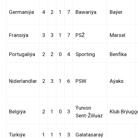
Germaniýa
4
2
1
7
Bawariýa
Baýer
Fransiýa
3
3
1
7
PSŽ
Marsel
Portugaliýa
2
2
0
4
Sporting
Benfika
Niderlandlar
2
3
1
6
PSW
Aýaks
Ýunion
Belgiýa
2
1
0
3
Klub Brýugg
Sent-Žilluaz
Türkiýe
1
1
1
3
Galatasaraý