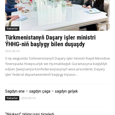
Habarlar
Türkmenistanyň Daşary işler ministri
ÝHHG-niň başlygy bilen duşuşdy
2026-08-06
5-nji awgustda Türkmenistanyň Daşary işler ministri Raşid Meredow
Ýewropada Howpsuzlyk we Hyzmatdaşlyk Guramasyna başlyklyk
edýän Şweýsariýa Konfederasiýasynyň wise-prezidenti, Daşary
işler federal departamentiniň başlygy Inýasio...
Sagdyn ene – sagdyn çaga – sagdyn geljek
2026-08-06
Habarlar
“Nýukasl” tälimçisini täzeledi