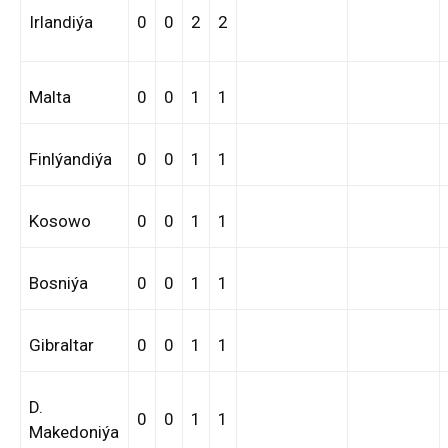
Irlandiýa
0
0
2
2
Malta
0
0
1
1
Finlýandiýa
0
0
1
1
Kosowo
0
0
1
1
Bosniýa
0
0
1
1
Gibraltar
0
0
1
1
D.
0
0
1
1
Makedoniýa