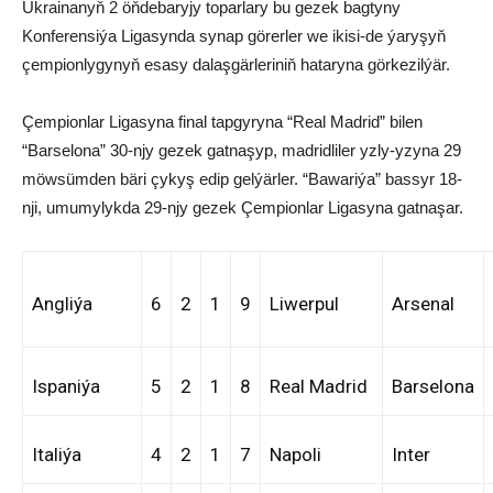
Ukrainanyň 2 öňdebaryjy toparlary bu gezek bagtyny
Konferensiýa Ligasynda synap görerler we ikisi-de ýaryşyň
çempionlygynyň esasy dalaşgärleriniň hataryna görkezilýär.
Çempionlar Ligasyna final tapgyryna “Real Madrid” bilen
“Barselona” 30-njy gezek gatnaşyp, madridliler yzly-yzyna 29
möwsümden bäri çykyş edip gelýärler. “Bawariýa” bassyr 18-
nji, umumylykda 29-njy gezek Çempionlar Ligasyna gatnaşar.
Angliýa
6
2
1
9
Liwerpul
Arsenal
Ispaniýa
5
2
1
8
Real Madrid
Barselona
Italiýa
4
2
1
7
Napoli
Inter