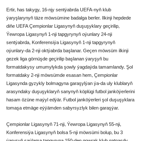
Ertir, has takygy, 16-njy sentýabrda UEFA-nyň klub
ýaryşlarynyň täze möwsümine badalga berler. Ilkinji hepdede
diňe UEFA Çempionlar Ligasynyň duşuşyklary geçirilip,
Ýewropa Ligasynyň 1-nji tapgyrynyň oýunlary 24-nji
sentýabrda, Konferensiýa Ligasynyň 1-nji tapgyrynyň
oýunlary-da 2-nji oktýabrda başlanar. Geçen möwsüm ilkinji
gezek liga görnüşde geçirilip başlanan ýaryşyň bu
formatdakysy umumylykda şowly ýagdaýda tamamlandy. Şol
formatdaky 2-nji möwsümde esasan hem, Çempionlar
Ligasynda gyzykly bolmagyna garaşylýan ýa-da uly klublaryň
arasyndaky duşuşyklaryň sanynyň köplügi futbol janköýerlerini
hasam özüne maýyl edýär. Futbol janköýerleri şol duşuşyklara
tomaşa etmäge eýýämden sabyrsyzlyk bilen garaşýar.
Çempionlar Ligasynyň 71-nji, Ýewropa Ligasynyň 55-nji,
Konferensiýa Ligasynyň bolsa 5-nji möwsümi bolup, bu 3
ýaryşyň saýlama tapgyryna 150-den gowrak klub gatnaşdy.