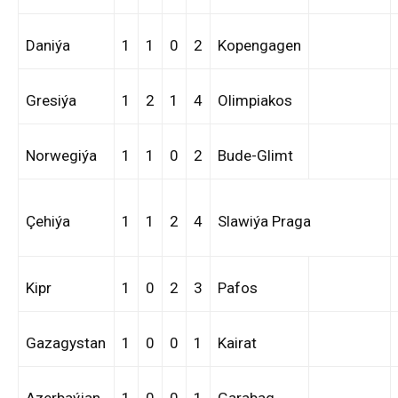
Daniýa
1
1
0
2
Kopengagen
Gresiýa
1
2
1
4
Olimpiakos
Norwegiýa
1
1
0
2
Bude-Glimt
Çehiýa
1
1
2
4
Slawiýa Praga
Kipr
1
0
2
3
Pafos
Gazagystan
1
0
0
1
Kairat
Azerbaýjan
1
0
0
1
Garabag