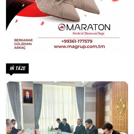
IŇ TÄZE