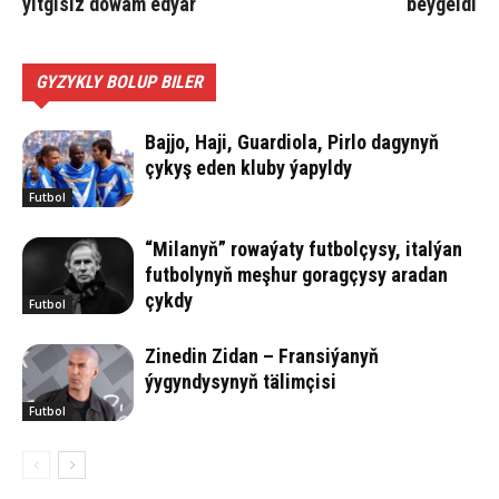
ýitgisiz dowam edýär
beýgeldi
GYZYKLY BOLUP BILER
Bajjo, Haji, Guardiola, Pirlo dagynyň
çykyş eden kluby ýapyldy
Futbol
“Milanyň” rowaýaty futbolçysy, italýan
futbolynyň meşhur goragçysy aradan
çykdy
Futbol
Zinedin Zidan – Fransiýanyň
ýygyndysynyň tälimçisi
Futbol