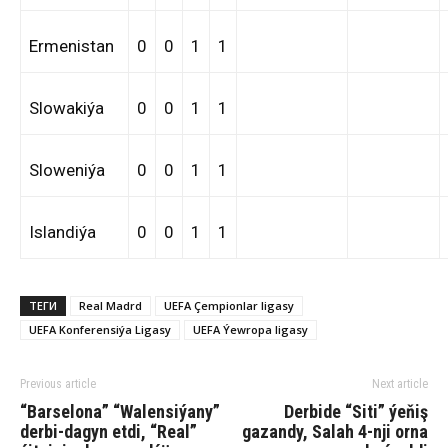
Ermenistan
0
0
1
1
Slowakiýa
0
0
1
1
Sloweniýa
0
0
1
1
Islandiýa
0
0
1
1
ТЕГИ
Real Madrd
UEFA Çempionlar ligasy
UEFA Konferensiýa Ligasy
UEFA Ýewropa ligasy
Previous article
Next article
“Barselona” “Walensiýany”
Derbide “Siti” ýeňiş
derbi-dagyn etdi, “Real”
gazandy, Salah 4-nji orna