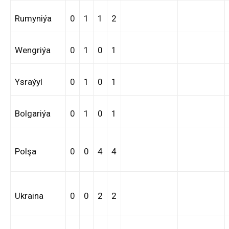
Rumyniýa
0
1
1
2
Wengriýa
0
1
0
1
Ysraýyl
0
1
0
1
Bolgariýa
0
1
0
1
Polşa
0
0
4
4
Ukraina
0
0
2
2