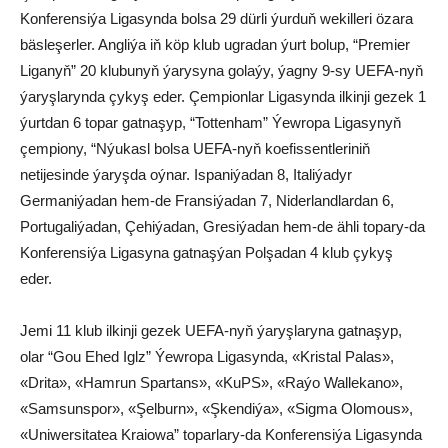
Konferensiýa Ligasynda bolsa 29 dürli ýurduň wekilleri özara
bäsleşerler. Angliýa iň köp klub ugradan ýurt bolup, “Premier
Liganyň” 20 klubunyň ýarysyna golaýy, ýagny 9-sy UEFA-nyň
ýaryşlarynda çykyş eder. Çempionlar Ligasynda ilkinji gezek 1
ýurtdan 6 topar gatnaşyp, “Tottenham” Ýewropa Ligasynyň
çempiony, “Nýukasl bolsa UEFA-nyň koefissentleriniň
netijesinde ýaryşda oýnar. Ispaniýadan 8, Italiýadyr
Germaniýadan hem-de Fransiýadan 7, Niderlandlardan 6,
Portugaliýadan, Çehiýadan, Gresiýadan hem-de ähli topary-da
Konferensiýa Ligasyna gatnaşýan Polşadan 4 klub çykyş
eder.
Jemi 11 klub ilkinji gezek UEFA-nyň ýaryşlaryna gatnaşyp,
olar “Gou Ehed Iglz” Ýewropa Ligasynda, «Kristal Palas»,
«Drita», «Hamrun Spartans», «KuPS», «Raýo Wallekano»,
«Samsunspor», «Şelburn», «Şkendiýa», «Sigma Olomous»,
«Uniwersitatea Kraiowa” toparlary-da Konferensiýa Ligasynda