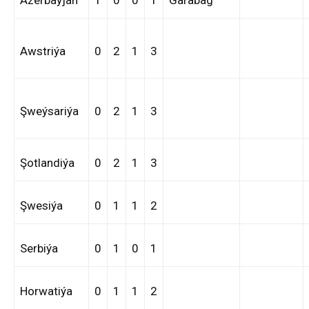
Awstriýa
0
2
1
3
Şweýsariýa
0
2
1
3
Şotlandiýa
0
2
1
3
Şwesiýa
0
1
1
2
Serbiýa
0
1
0
1
Horwatiýa
0
1
1
2