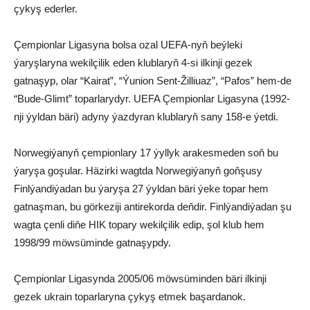
çykyş ederler.
Çempionlar Ligasyna bolsa ozal UEFA-nyň beýleki
ýaryşlaryna wekilçilik eden klublaryň 4-si ilkinji gezek
gatnaşyp, olar “Kairat”, “Ýunion Sent-Žilliuaz”, “Pafos” hem-de
“Bude-Glimt” toparlarydyr. UEFA Çempionlar Ligasyna (1992-
nji ýyldan bäri) adyny ýazdyran klublaryň sany 158-e ýetdi.
Norwegiýanyň çempionlary 17 ýyllyk arakesmeden soň bu
ýaryşa goşular. Häzirki wagtda Norwegiýanyň goňşusy
Finlýandiýadan bu ýaryşa 27 ýyldan bäri ýeke topar hem
gatnaşman, bu görkeziji antirekorda deňdir. Finlýandiýadan şu
wagta çenli diňe HIK topary wekilçilik edip, şol klub hem
1998/99 möwsüminde gatnaşypdy.
Çempionlar Ligasynda 2005/06 möwsüminden bäri ilkinji
gezek ukrain toparlaryna çykyş etmek başardanok.