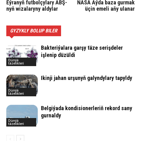
Eýranyň futbolçylary ABŞ-
NASA Aýda baza gurmak
nyň wizalaryny aldylar
üçin emeli aňy ulanar
GYZYKLY BOLUP BILER
Bakteriýalara garşy täze serişdeler
işlenip düzüldi
Dünýä
täzelikleri
Ikinji jahan urşunyň galyndylary tapyldy
Dünýä
täzelikleri
Belgiýada kondisionerleriň rekord sany
gurnaldy
Dünýä
täzelikleri