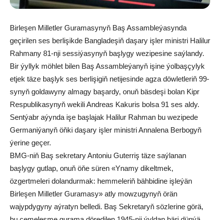
Birleşen Milletler Guramasynyň Baş Assambleýasynda
geçirilen ses berlişikde Bangladeşiň daşary işler ministri Halilur
Rahmany 81-nji sessiýasynyň başlygy wezipesine saýlandy.
Bir ýyllyk möhlet bilen Baş Assambleýanyň işine ýolbaşçylyk
etjek täze başlyk ses berlişigiň netijesinde agza döwletleriň 99-
synyň goldawyny almagy başardy, onuň bäsdeşi bolan Kipr
Respublikasynyň wekili Andreas Kakuris bolsa 91 ses aldy.
Sentýabr aýynda işe başlajak Halilur Rahman bu wezipede
Germaniýanyň öňki daşary işler ministri Annalena Berbogyň
ýerine geçer.
BMG-niň Baş sekretary Antoniu Guterriş täze saýlanan
başlygy gutlap, onuň öňe süren «Ynamy dikeltmek,
özgertmeleri dolandurmak: hemmeleriň bähbidine işleýän
Birleşen Milletler Guramasy» atly mowzugynyň örän
wajypdygyny aýratyn belledi. Baş Sekretaryň sözlerine görä,
bu çemeleşme gurama döredilen 1945-nji ýyldan bäri dünýä