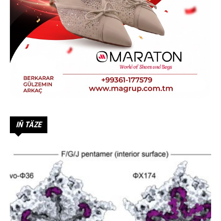
IŇ TÄZE