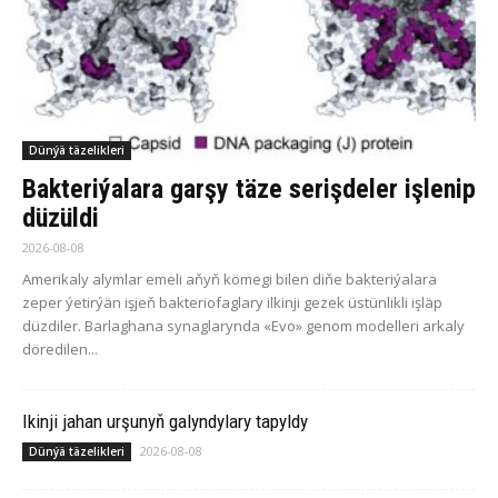
Dünýä täzelikleri
Bakteriýalara garşy täze serişdeler işlenip
düzüldi
2026-08-08
Amerikaly alymlar emeli aňyň kömegi bilen diňe bakteriýalara
zeper ýetirýän işjeň bakteriofaglary ilkinji gezek üstünlikli işläp
düzdiler. Barlaghana synaglarynda «Evo» genom modelleri arkaly
döredilen...
Ikinji jahan urşunyň galyndylary tapyldy
2026-08-08
Dünýä täzelikleri