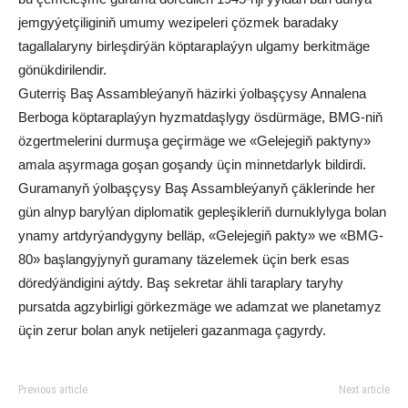
jemgyýetçiliginiň umumy wezipeleri çözmek baradaky
tagallalaryny birleşdirýän köptaraplaýyn ulgamy berkitmäge
gönükdirilendir.
Guterriş Baş Assambleýanyň häzirki ýolbaşçysy Annalena
Berboga köptaraplaýyn hyzmatdaşlygy ösdürmäge, BMG-niň
özgertmelerini durmuşa geçirmäge we «Gelejegiň paktyny»
amala aşyrmaga goşan goşandy üçin minnetdarlyk bildirdi.
Guramanyň ýolbaşçysy Baş Assambleýanyň çäklerinde her
gün alnyp barylýan diplomatik gepleşikleriň durnuklylyga bolan
ynamy artdyrýandygyny belläp, «Gelejegiň pakty» we «BMG-
80» başlangyjynyň guramany täzelemek üçin berk esas
döredýändigini aýtdy. Baş sekretar ähli taraplary taryhy
pursatda agzybirligi görkezmäge we adamzat we planetamyz
üçin zerur bolan anyk netijeleri gazanmaga çagyrdy.
Previous article
Next article