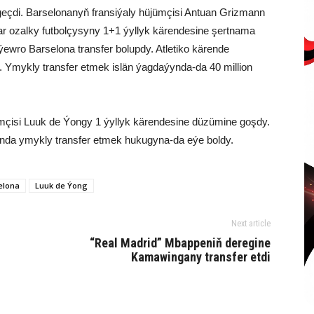
eçdi. Barselonanyň fransiýaly hüjümçisi Antuan Grizmann
ylar ozalky futbolçysyny 1+1 ýyllyk kärendesine şertnama
ýewro Barselona transfer bolupdy. Atletiko kärende
. Ymykly transfer etmek islän ýagdaýynda-da 40 million
mçisi Luuk de Ýongy 1 ýyllyk kärendesine düzümine goşdy.
nda ymykly transfer etmek hukugyna-da eýe boldy.
elona
Luuk de Ýong
Next article
“Real Madrid” Mbappeniň deregine
Kamawingany transfer etdi