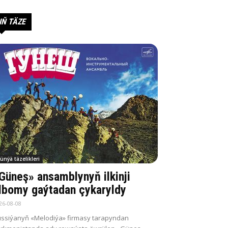
IŇ TÄZE
ünýä täzelikleri
Güneş» ansamblynyň ilkinji
lbomy gaýtadan çykaryldy
26-08-08
ssiýanyň «Melodiýa» firmasy tarapyndan