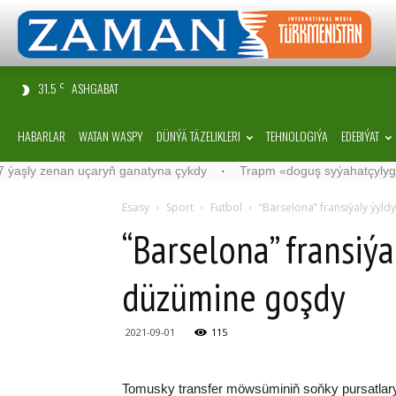
31.5
ASHGABAT
C
HABARLAR
WATAN WASPY
DÜNÝÄ TÄZELIKLERI
TEHNOLOGIÝA
EDEBIÝAT
 zenan uçaryň ganatyna çykdy
·
Trapm «doguş syýahatçylygyny» g
Esasy
Sport
Futbol
“Barselona” fransiýaly ýyl
“Barselona” fransiý
düzümine goşdy
2021-09-01
115
Tomusky transfer möwsüminiň soňky pursatla