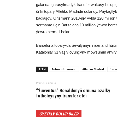
galanda, garaşylmadyk transfer wakasy bolup g
öňki topary Atletiko Madride dolandy. Paýtagtl
baglaşdy. Grizmann 2019-njy ýylda 120 million 
şertnama üçin Barselona 10 million ýewro berer
ýewro bermeli bolar.
Barselona topary-da Sewilýanyň niderland hüjü
Katalonlar 31 ýaşly oýunçyny möwsümiň ahyry
ТЕГИ
Antuan Grizmann
Atletiko Madrid
Bars
Previous article
“Ýuwentus” Ronaldonyň ornuna ozalky
futbolçysyny transfer etdi
GYZYKLY BOLUP BILER