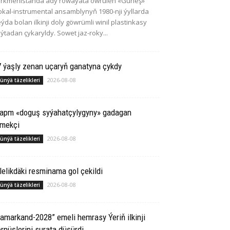
rkmenistanda ady rowaýata öwrülen «Güneş»
kal-instrumental ansamblynyň 1980-nji ýyllarda
ýda bolan ilkinji doly göwrümli winil plastinkasy
ýtadan çykaryldy. Sowet jaz-roky...
 ýaşly zenan uçaryň ganatyna çykdy
2026-08-08
ünýä täzelikleri
rapm «doguş syýahatçylygyny» gadagan
tmekçi
2026-08-08
ünýä täzelikleri
lelikdäki resminama gol çekildi
2026-08-08
ünýä täzelikleri
amarkand-2028” emeli hemrasy Ýeriň ilkinji
rnüşlerini surata düşürdi