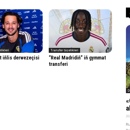
likleri
Transfer täzelikleri
 iňlis derwezeçisi
“Real Madridiň” iň gymmat
transferi
D
«
a
20
Ru