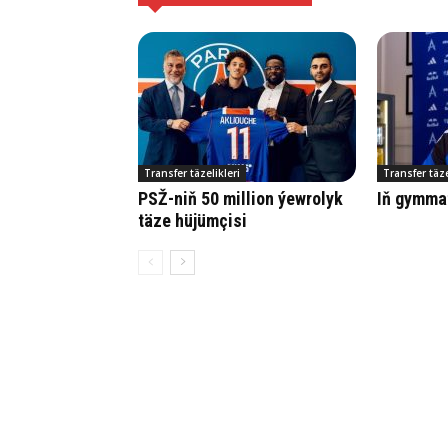
Transfer täzelikleri
Transfer täze
PSŽ-niň 50 million ýewrolyk
Iň gymmat
täze hüjümçisi