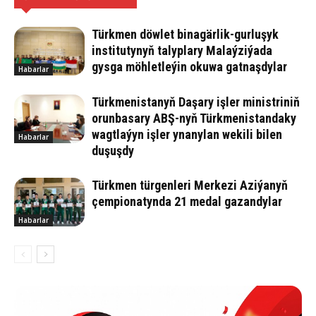
Türkmen döwlet binagärlik-gurluşyk
institutynyň talyplary Malaýziýada
gysga möhletleýin okuwa gatnaşdylar
Habarlar
Türkmenistanyň Daşary işler ministriniň
orunbasary ABŞ-nyň Türkmenistandaky
wagtlaýyn işler ynanylan wekili bilen
Habarlar
duşuşdy
Türkmen türgenleri Merkezi Aziýanyň
çempionatynda 21 medal gazandylar
Habarlar