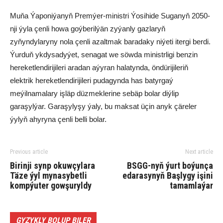
Muňa Ýaponiýanyň Premýer-ministri Ýosihide Suganyň 2050-
nji ýyla çenli howa goýberilýän zyýanly gazlaryň
zyňyndylaryny nola çenli azaltmak baradaky niýeti itergi berdi.
Ýurduň ykdysadyýet, senagat we söwda ministrligi benzin
hereketlendirijileri aradan aýyran halatynda, öndürijileriň
elektrik hereketlendirijileri pudagynda has batyrgaý
meýilnamalary işläp düzmeklerine sebäp bolar diýlip
garaşylýar. Garaşylyşy ýaly, bu maksat üçin anyk çäreler
ýylyň ahyryna çenli belli bolar.
Previous article
Next article
Birinji synp okuwçylara
BSGG-nyň ýurt boýunça
Täze ýyl mynasybetli
edarasynyň Başlygy işini
kompýuter gowşuryldy
tamamlaýar
GYZYKLY BOLUP BILER