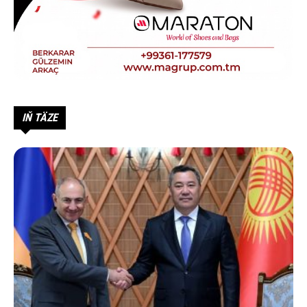
IŇ TÄZE