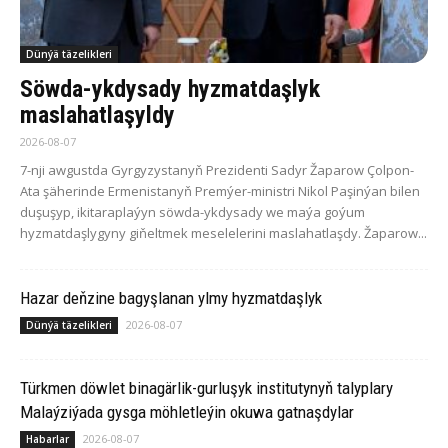
Dünýä täzelikleri
Söwda-ykdysady hyzmatdaşlyk
maslahatlaşyldy
2026-08-07
7-nji awgustda Gyrgyzystanyň Prezidenti Sadyr Žaparow Çolpon-
Ata şäherinde Ermenistanyň Premýer-ministri Nikol Paşinýan bilen
duşuşyp, ikitaraplaýyn söwda-ykdysady we maýa goýum
hyzmatdaşlygyny giňeltmek meselelerini maslahatlaşdy. Žaparow...
Hazar deňzine bagyşlanan ylmy hyzmatdaşlyk
2026-08-07
Dünýä täzelikleri
Türkmen döwlet binagärlik-gurluşyk institutynyň talyplary
Malaýziýada gysga möhletleýin okuwa gatnaşdylar
2026-08-07
Habarlar