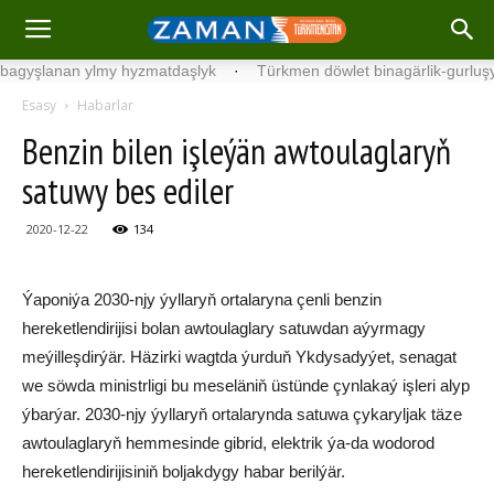
lanan ylmy hyzmatdaşlyk
·
Türkmen döwlet binagärlik-gurluşyk inst
Esasy
Habarlar
Benzin bilen işleýän awtoulaglaryň
satuwy bes ediler
2020-12-22
134
Ýaponiýa 2030-njy ýyllaryň ortalaryna çenli benzin
hereketlendirijisi bolan awtoulaglary satuwdan aýyrmagy
meýilleşdirýär. Häzirki wagtda ýurduň Ykdysadyýet, senagat
we söwda ministrligi bu meseläniň üstünde çynlakaý işleri alyp
ýbarýar. 2030-njy ýyllaryň ortalarynda satuwa çykaryljak täze
awtoulaglaryň hemmesinde gibrid, elektrik ýa-da wodorod
hereketlendirijisiniň boljakdygy habar berilýär.