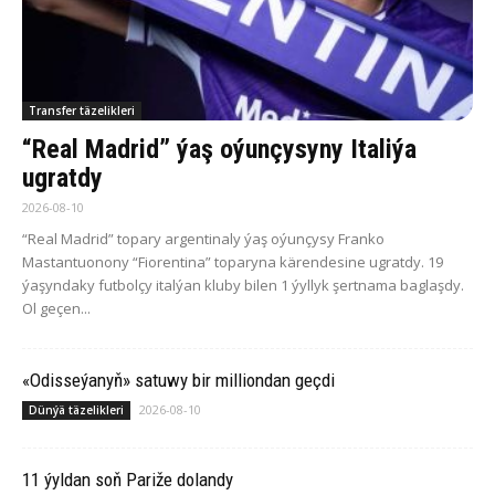
Transfer täzelikleri
“Real Madrid” ýaş oýunçysyny Italiýa
ugratdy
2026-08-10
“Real Madrid” topary argentinaly ýaş oýunçysy Franko
Mastantuonony “Fiorentina” toparyna kärendesine ugratdy. 19
ýaşyndaky futbolçy italýan kluby bilen 1 ýyllyk şertnama baglaşdy.
Ol geçen...
«Odisseýanyň» satuwy bir milliondan geçdi
2026-08-10
Dünýä täzelikleri
11 ýyldan soň Pariže dolandy