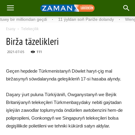
ir milliondan geçdi
·
11 ýyldan soň Pariže dolandy
·
Wengriýada
Esasy
Telekeçilik
Birža täzelikleri
2021-07-05
111
Geçen hepdede Türkmenistanyň Döwlet haryt-çig mal
biržasynyň söwdalarynda geleşikleriň 17-si hasaba alyndy.
Daşary ýurt puluna Türkiýäniň, Owganystanyň we Beýik
Britaniýanyň telekeçileri Türkmenbaşydaky nebiti gaýtadan
işleýän zawodlar toplumynda öndürilen awtobenzini hem-de
polipropileni, Gonkongyň we Singapuryň telekeçileri bolsa
degişlilikde polietileni we tehniki kükürdi satyn aldylar.