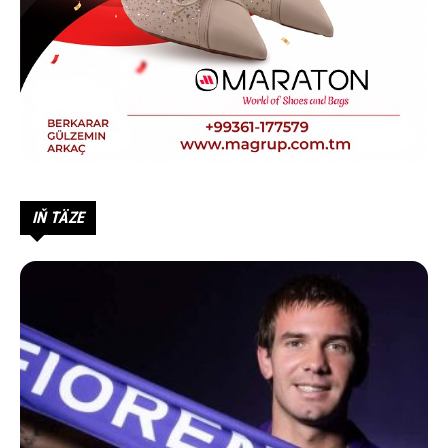
IŇ TÄZE