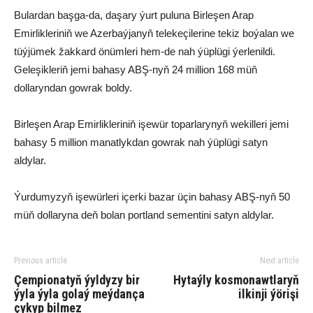
Bulardan başga-da, daşary ýurt puluna Birleşen Arap
Emirlikleriniň we Azerbaýjanyň telekeçilerine tekiz boýalan we
tüýjümek žakkard önümleri hem-de nah ýüplügi ýerlenildi.
Geleşikleriň jemi bahasy ABŞ-nyň 24 million 168 müň
dollaryndan gowrak boldy.
Birleşen Arap Emirlikleriniň işewür toparlarynyň wekilleri jemi
bahasy 5 million manatlykdan gowrak nah ýüplügi satyn
aldylar.
Ýurdumyzyň işewürleri içerki bazar üçin bahasy ABŞ-nyň 50
müň dollaryna deň bolan portland sementini satyn aldylar.
Previous article
Next article
Çempionatyň ýyldyzy bir
Hytaýly kosmonawtlaryň
ýyla ýyla golaý meýdança
ilkinji ýörişi
çykyp bilmez