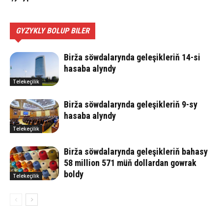
GYZYKLY BOLUP BILER
Birža söwdalarynda geleşikleriň 14-si
hasaba alyndy
Telekeçilik
Birža söwdalarynda geleşikleriň 9-sy
hasaba alyndy
Telekeçilik
Birža söwdalarynda geleşikleriň bahasy
58 million 571 müň dollardan gowrak
boldy
Telekeçilik