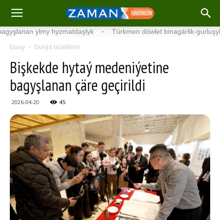
nan ylmy hyzmatdaşlyk
·
Türkmen döwlet binagärlik-gurluşyk instit
Esasy
Dünýä täzelikleri
Bişkekde hytaý medeniýetine
bagyşlanan çäre geçirildi
2026-04-20
45