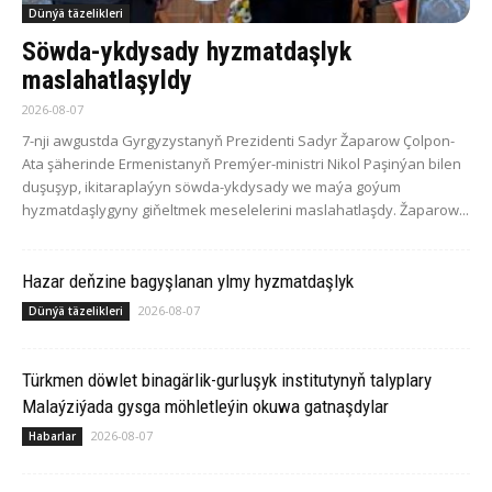
Dünýä täzelikleri
Söwda-ykdysady hyzmatdaşlyk
maslahatlaşyldy
2026-08-07
7-nji awgustda Gyrgyzystanyň Prezidenti Sadyr Žaparow Çolpon-
Ata şäherinde Ermenistanyň Premýer-ministri Nikol Paşinýan bilen
duşuşyp, ikitaraplaýyn söwda-ykdysady we maýa goýum
hyzmatdaşlygyny giňeltmek meselelerini maslahatlaşdy. Žaparow...
Hazar deňzine bagyşlanan ylmy hyzmatdaşlyk
2026-08-07
Dünýä täzelikleri
Türkmen döwlet binagärlik-gurluşyk institutynyň talyplary
Malaýziýada gysga möhletleýin okuwa gatnaşdylar
2026-08-07
Habarlar