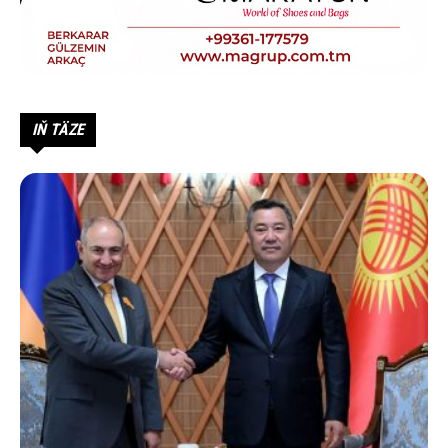
IŇ TÄZE