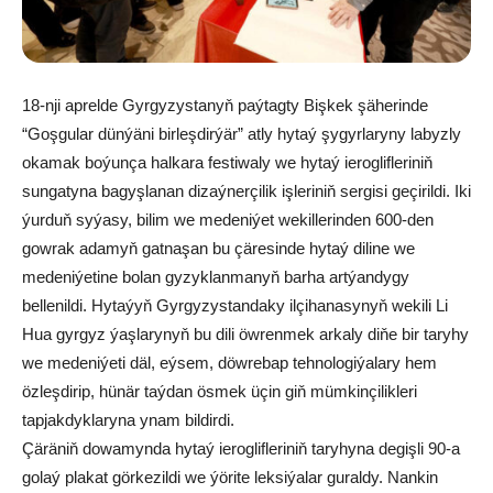
18-nji aprelde Gyrgyzystanyň paýtagty Bişkek şäherinde
“Goşgular dünýäni birleşdirýär” atly hytaý şygyrlaryny labyzly
okamak boýunça halkara festiwaly we hytaý ieroglifleriniň
sungatyna bagyşlanan dizaýnerçilik işleriniň sergisi geçirildi. Iki
ýurduň syýasy, bilim we medeniýet wekillerinden 600-den
gowrak adamyň gatnaşan bu çäresinde hytaý diline we
medeniýetine bolan gyzyklanmanyň barha artýandygy
bellenildi. Hytaýyň Gyrgyzystandaky ilçihanasynyň wekili Li
Hua gyrgyz ýaşlarynyň bu dili öwrenmek arkaly diňe bir taryhy
we medeniýeti däl, eýsem, döwrebap tehnologiýalary hem
özleşdirip, hünär taýdan ösmek üçin giň mümkinçilikleri
tapjakdyklaryna ynam bildirdi.
Çäräniň dowamynda hytaý ieroglifleriniň taryhyna degişli 90-a
golaý plakat görkezildi we ýörite leksiýalar guraldy. Nankin