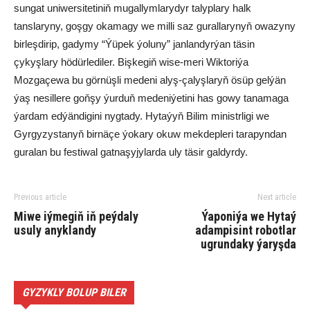
sungat uniwersitetiniň mugallymlarydyr talyplary halk
tanslaryny, goşgy okamagy we milli saz gurallarynyň owazyny
birleşdirip, gadymy “Ýüpek ýoluny” janlandyrýan täsin
çykyşlary hödürlediler. Bişkegiň wise-meri Wiktoriýa
Mozgaçewa bu görnüşli medeni alyş-çalyşlaryň ösüp gelýän
ýaş nesillere goňşy ýurduň medeniýetini has gowy tanamaga
ýardam edýändigini nygtady. Hytaýyň Bilim ministrligi we
Gyrgyzystanyň birnäçe ýokary okuw mekdepleri tarapyndan
guralan bu festiwal gatnaşyjylarda uly täsir galdyrdy.
Previous article
Next article
Miwe iýmegiň iň peýdaly
Ýaponiýa we Hytaý
usuly anyklandy
adampisint robotlar
ugrundaky ýaryşda
GYZYKLY BOLUP BILER