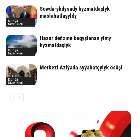
Söwda-ykdysady hyzmatdaşlyk
maslahatlaşyldy
Dünýä
täzelikleri
Hazar deňzine bagyşlanan ylmy
hyzmatdaşlyk
Dünýä
täzelikleri
Merkezi Aziýada syýahatçylyk ösüşi
Dünýä
täzelikleri