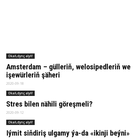
Amsterdam – gülleriň, welosipedleriň we
işewürleriň şäheri
2020-09-18
Okaň,dynç alyň!
Stres bilen nähili göreşmeli?
2020-09-12
Okaň,dynç alyň!
Iýmit siňdiriş ulgamy ýa-da «ikinji beýni»
2020-09-12
Okaň,dynç alyň!
Ekologiýany arassa saklamagyň usullary
2020-09-12
Okaň,dynç alyň!
Öý tämizligi
2020-09-12