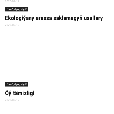
Okaň,dynç alyň!
Be­de­ni­mi­ziň su­per komp­ýu­te­ri
2020-09-05