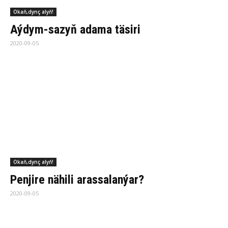
Okaň,dynç alyň!
De­ňiz­ler­dä­ki ekin meý­dan­la­ry
2020-09-05