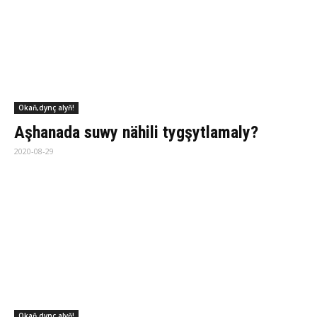
Okaň,dynç alyň!
Ýa­şa­ýşyň başlangyjy ba­ra­da mag­lu­mat
be­rer
2020-08-29
Okaň,dynç alyň!
Da­mar­la­ry aras­sa­la­mak üçin tä­sir­li mel­
hem