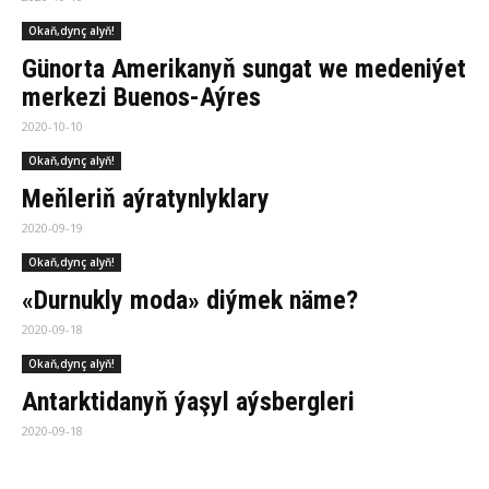
Okaň,dynç alyň!
Günorta Amerikanyň sungat we medeniýet
merkezi Buenos-Aýres
2020-10-10
Okaň,dynç alyň!
Meňleriň aýratynlyklary
2020-09-19
Okaň,dynç alyň!
«Durnukly moda» diýmek näme?
2020-09-18
Okaň,dynç alyň!
Antarktidanyň ýaşyl aýsbergleri
2020-09-18
Okaň,dynç alyň!