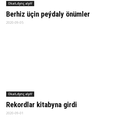
Okaň,dynç alyň!
Aş­ha­na­da su­wy nä­hi­li tyg­şyt­la­ma­ly?
2020-08-29