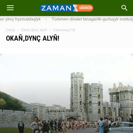
hyzmatdaşlyk
·
Türkmen döwlet binagärlik-gurluşyk institutynyň tal
Esasy
Okaň,dynç alyň!
Страница 58
OKAŇ,DYNÇ ALYŇ!