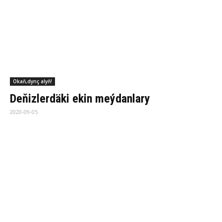
Okaň,dynç alyň!
Ber­hiz üçin peý­da­ly önüm­ler
2020-09-05
Okaň,dynç alyň!
Rekordlar kitabyna girdi
2020-09-01