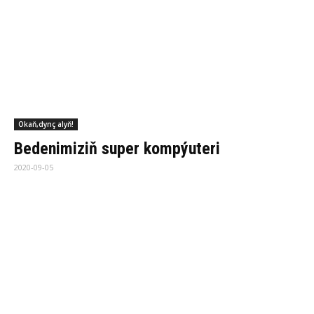
Okaň,dynç alyň!
Aý­dym-sa­zyň ada­ma tä­si­ri
2020-09-05
Okaň,dynç alyň!
Pen­ji­re nä­hi­li aras­sa­lan­ýar?
2020-09-05