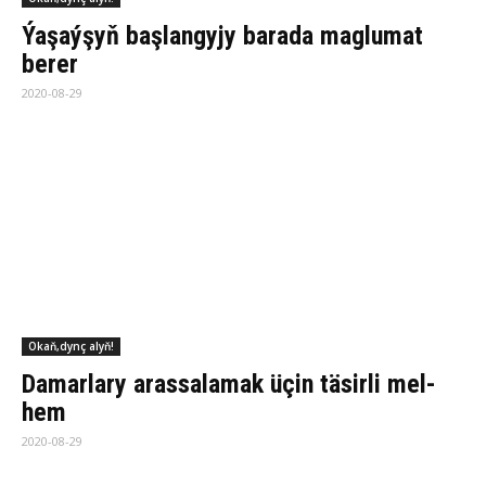
2020-08-29
Okaň,dynç alyň!
Dün­ýä­niň iň uly heý­ke­li
2020-08-29
57
58
59