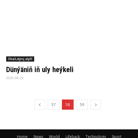
Home
News
World
Lifehack
Technology
Sport
© Zaman Türkmenistan | Ähli hukuklary goralandyr.