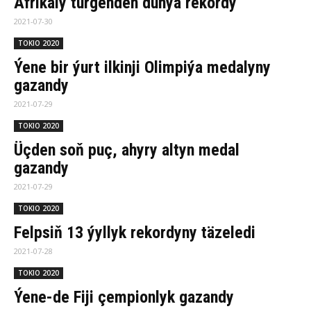
Afrikaly türgenden dünýä rekordy
2021-07-30
TOKIO 2020
Ýene bir ýurt ilkinji Olimpiýa medalyny
gazandy
2021-07-29
TOKIO 2020
Üçden soň puç, ahyry altyn medal
gazandy
2021-07-29
TOKIO 2020
Felpsiň 13 ýyllyk rekordyny täzeledi
2021-07-28
TOKIO 2020
Ýene-de Fiji çempionlyk gazandy