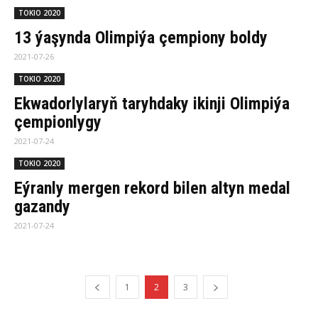
TOKIO 2020
13 ýaşynda Olimpiýa çempiony boldy
2021-07-26
TOKIO 2020
Ekwadorlylaryň taryhdaky ikinji Olimpiýa
çempionlygy
2021-07-24
TOKIO 2020
Eýranly mergen rekord bilen altyn medal
gazandy
2021-07-24
1
2
3