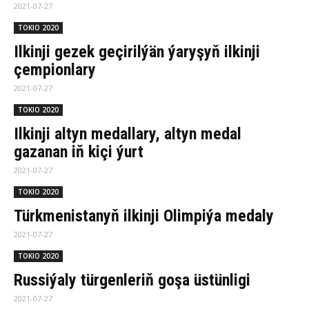
2021-07-27
TOKIO 2020
Ilkinji gezek geçirilýän ýaryşyň ilkinji
çempionlary
2021-07-27
TOKIO 2020
Ilkinji altyn medallary, altyn medal
gazanan iň kiçi ýurt
2021-07-27
TOKIO 2020
Türkmenistanyň ilkinji Olimpiýa medaly
2021-07-27
TOKIO 2020
Russiýaly türgenleriň goşa üstünligi
2021-07-27