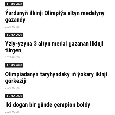
TOKIO 2020
Ýurdunyň ilkinji Olimpiýa altyn medalyny
gazandy
2021-07-26
TOKIO 2020
Yzly-yzyna 3 altyn medal gazanan ilkinji
türgen
2021-07-26
TOKIO 2020
Olimpiadanyň taryhyndaky iň ýokary ikinji
görkeziji
2021-07-26
TOKIO 2020
Iki dogan bir günde çempion boldy
2021-07-26