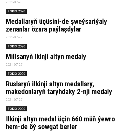
2021-07-28
TOKIO 2020
Medallaryň üçüsini-de şweýsariýaly
zenanlar özara paýlaşdylar
2021-07-27
TOKIO 2020
Milisanyň ikinji altyn medaly
2021-07-27
TOKIO 2020
Ruslaryň ilkinji altyn medallary,
makedonlaryň taryhdaky 2-nji medaly
2021-07-27
TOKIO 2020
Ilkinji altyn medal üçin 660 müň ýewro
hem-de öý sowgat berler