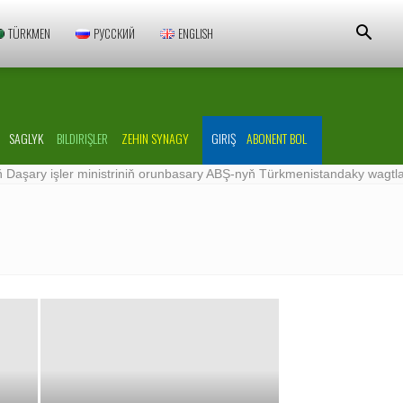
TÜRKMEN
РУССКИЙ
ENGLISH
SAGLYK
BILDIRIŞLER
ZEHIN SYNAGY
GIRIŞ
ABONENT BOL
ry işler ministriniň orunbasary ABŞ-nyň Türkmenistandaky wagtlaýyn iş