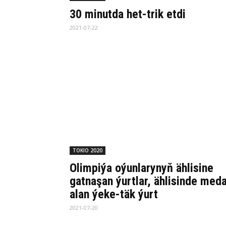
30 minutda het-trik etdi
2021-07-22
TOKIO 2020
Olimpiýa oýunlarynyň ählisine
gatnaşan ýurtlar, ählisinde meda
alan ýeke-täk ýurt
2021-07-20
1
2
3