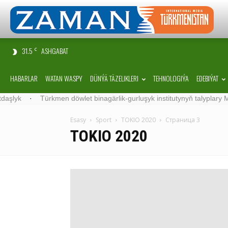
31.5
ASHGABAT
C
HABARLAR
WATAN WASPY
DÜNÝÄ TÄZELIKLERI
TEHNOLOGIÝA
EDEBIÝAT
yk
·
Türkmen döwlet binagärlik-gurluşyk institutynyň talyplary Mal
Esasy
Sport
TOKIO 2020
Страница 3
TOKIO 2020