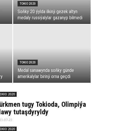
TOKIO 2020
Soňky 20 ýylda ilkinji gezek altyn
medaly russiýalylar gazanyp bilmedi
TOKIO 2020
Medal sanawynda soňky günde
ry
amerikalylar birinji orna geçdi
OKIO 2020
ürkmen tugy Tokioda, Olimpiýa
lawy tutaşdyryldy
21-07-23
OKIO 2020