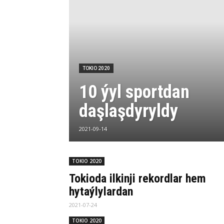
TOKIO 2020
10 ýyl sportdan
daşlaşdyryldy
2021-09-14
TOKIO 2020
Tokioda ilkinji rekordlar hem
hytaýlylardan
2021-07-24
TOKIO 2020