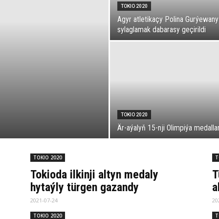
TOKIO 2020
Agyr atletikaçy Polina Gurýewany
sylaglamak dabarasy geçirildi
TOKIO 2020
Är-aýalyň 15-nji Olimpiýa medalla
TOKIO 2020
T
Tokioda ilkinji altyn medaly
T
hytaýly türgen gazandy
a
2021-07-24
20
TOKIO 2020
T