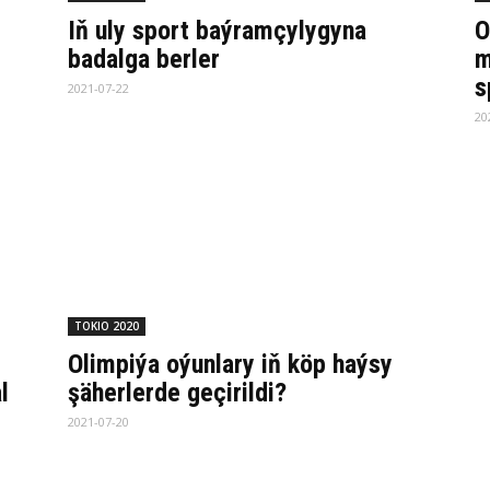
Iň uly sport baýramçylygyna
O
badalga berler
m
s
2021-07-22
20
TOKIO 2020
Olimpiýa oýunlary iň köp haýsy
l
şäherlerde geçirildi?
2021-07-20