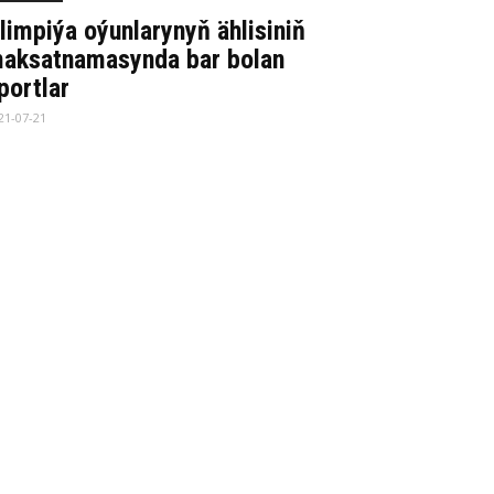
limpiýa oýunlarynyň ählisiniň
aksatnamasynda bar bolan
portlar
21-07-21
Страница 3 из 3