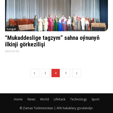
Sungat
“Mukaddeslige tagzym” sahna oýnunyň
ilkinji görkezilişi
2025-03-03
3
4
5
Home
News
World
Lifehack
Technology
Sport
© Zaman Türkmenistan | Ähli hukuklary goralandyr.