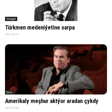
Sungat
Türkmen medeniýetine sarpa
2025-04-12
Kino
Amerikaly meşhur aktýor aradan çykdy
2025-04-02