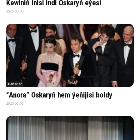
Kewiniň inisi indi Oskaryň eýesi
2025-03-03
Habarlar
“Anora” Oskaryň hem ýeňijisi boldy
2025-03-03