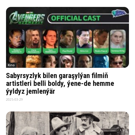
Kino
Sabyrsyzlyk bilen garaşylýan filmiň
artistleri belli boldy, ýene-de hemme
ýyldyz jemlenýär
2025-03-29