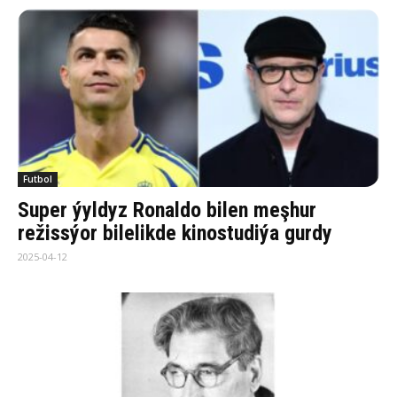
Futbol
Super ýyldyz Ronaldo bilen meşhur
režissýor bilelikde kinostudiýa gurdy
2025-04-12