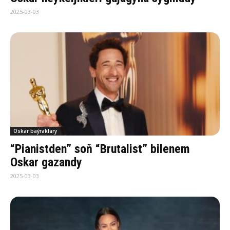
2025-03-03
Oskar baýraklary
“Pianistden” soň “Brutalist” bilenem
Oskar gazandy
2025-03-03