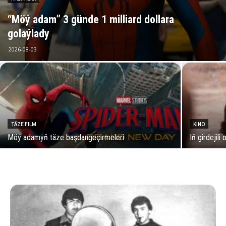
“Möý adam” 3 günde 1 milliard dollara
golaýlady
2026-08-03
TÄZE FILM
KINO
Möý adamyň täze başdangeçirmeleri
Iň girdejili