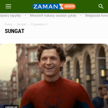
Messiniň kakasy aradan çykdy
·
Belgiýada kondisionerleriň rekord
Esasy
Sungat
Страница 4
SUNGAT
HABARLAR