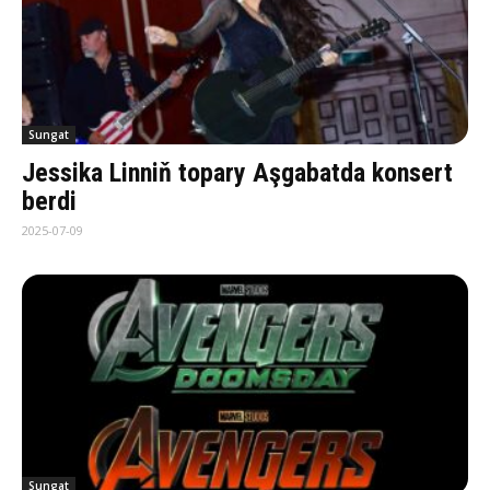
Sungat
Jessika Linniň topary Aşgabatda konsert
berdi
2025-07-09
Sungat