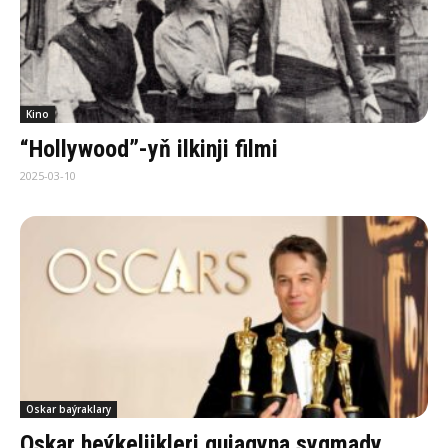
Kino
“Hollywood”-yň ilkinji filmi
2025-03-10
Oskar baýraklary
Oskar heýkeljikleri gujagyna sygmady