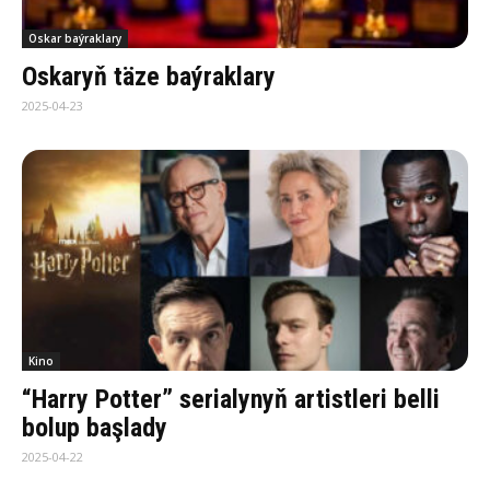
Oskar baýraklary
Oskaryň täze baýraklary
2025-04-23
Kino
“Harry Potter” serialynyň artistleri belli
bolup başlady
2025-04-22