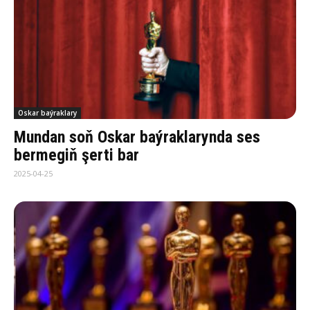
Oskar baýraklary
Mundan soň Oskar baýraklarynda ses
bermegiň şerti bar
2025-04-25