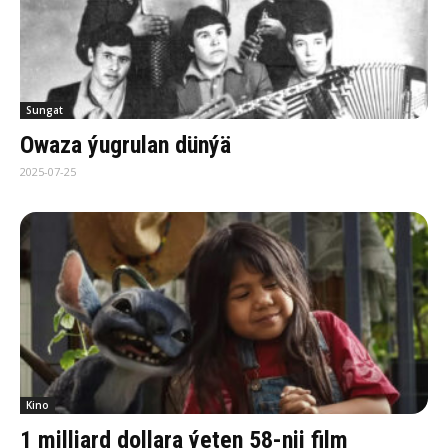
Sungat
Owa­za ýug­ru­lan dün­ýä
2025-07-25
Kino
1 milliard dollara ýeten 58-nji film