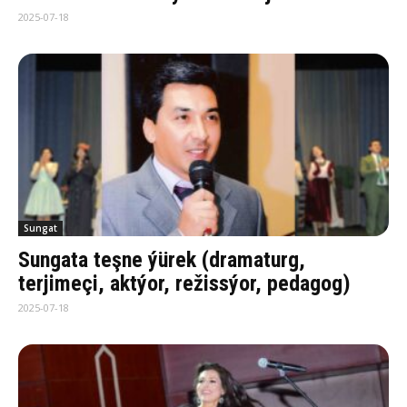
2025-07-18
Sungat
Sungata teşne ýürek (dramaturg,
terjimeçi, aktýor, režissýor, pedagog)
2025-07-18