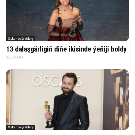
Oskar baýraklary
13 dalaşgärligiň diňe ikisinde ýeňiji boldy
2025-03-03
Oskar baýraklary