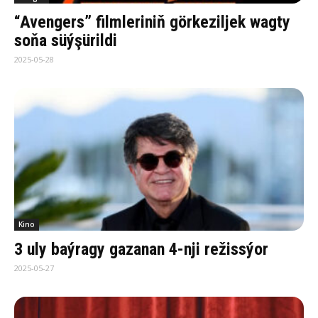
“Avengers” filmleriniň görkeziljek wagty
soňa süýşürildi
2025-05-28
Kino
3 uly baýragy gazanan 4-nji režissýor
2025-05-27