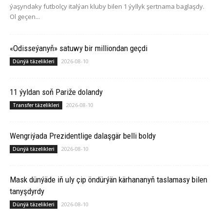
ýaşyndaky futbolçy italýan kluby bilen 1 ýyllyk şertnama baglaşdy.
Ol geçen...
«Odisseýanyň» satuwy bir milliondan geçdi
2026-08-10
Dünýä täzelikleri
11 ýyldan soň Pariže dolandy
2026-08-10
Transfer täzelikleri
Wengriýada Prezidentlige dalaşgär belli boldy
2026-08-10
Dünýä täzelikleri
Mask dünýäde iň uly çip öndürýän kärhananyň taslamasy bilen
tanyşdyrdy
2026-08-10
Dünýä täzelikleri