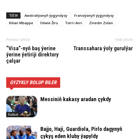
ТЕГИ
Awstraliýanyň ýygyndysy
Fransiýanyň ýygyndysy
Kilian Mbappe
Oliwie Žiru
Tierri Anri
Zinedin Zidan
Previous article
Next article
“Visa”-nyň baş ýerine
Transsahara ýoly gurulýar
ýerine ýetiriji direktory
çalşar
GYZYKLY BOLUP BILER
Messiniň kakasy aradan çykdy
Futbol
Bajjo, Haji, Guardiola, Pirlo dagynyň
çykyş eden kluby ýapyldy