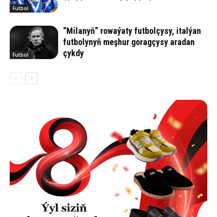
Futbol
“Milanyň” rowaýaty futbolçysy, italýan
futbolynyň meşhur goragçysy aradan
çykdy
Futbol