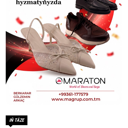
IŇ TÄZE