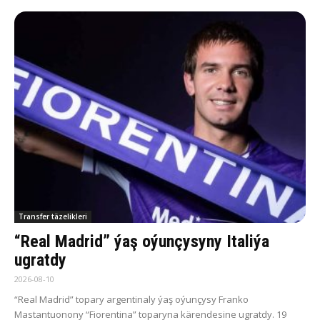
Transfer täzelikleri
“Real Madrid” ýaş oýunçysyny Italiýa
ugratdy
2026-08-10
“Real Madrid” topary argentinaly ýaş oýunçysy Franko
Mastantuonony “Fiorentina” toparyna kärendesine ugratdy. 19