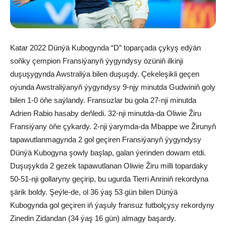
Katar 2022 Dünýä Kubogynda “D” toparçada çykyş edýän
soňky çempion Fransiýanyň ýygyndysy özüniň ilkinji
duşuşygynda Awstraliýa bilen duşuşdy. Çekeleşikli geçen
oýunda Awstraliýanyň ýygyndysy 9-njy minutda Gudwiniň goly
bilen 1-0 öňe saýlandy. Fransuzlar bu gola 27-nji minutda
Adrien Rabio hasaby deňledi. 32-nji minutda-da Oliwie Žiru
Fransiýany öňe çykardy. 2-nji ýarymda-da Mbappe we Žirunyň
tapawutlanmagynda 2 gol geçiren Fransiýanyň ýygyndysy
Dünýä Kubogyna şowly başlap, galan ýerinden dowam etdi.
Duşuşykda 2 gezek tapawutlanan Oliwie Žiru milli topardaky
50-51-nji gollaryny geçirip, bu ugurda Tierri Anriniň rekordyna
şärik boldy. Şeýle-de, ol 36 ýaş 53 gün bilen Dünýä
Kubogynda gol geçiren iň ýaşuly fransuz futbolçysy rekordyny
Zinedin Zidandan (34 ýaş 16 gün) almagy başardy.