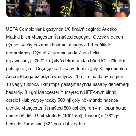
UEFA Çempionlar Ligasynda 1/8 finalyň çäginde Atletiko
Madrid bilen Mançester Ýunaýted duşuşdy. Gyzykly geçen
oýunda ýeňiş gazanan bolman, duşuşyk 1-1 deňlikde
tamamlandy. Oýnuň 7-nji minutynda Žoao Feliks
tapawutlanyp, 2020-nji ýylyň dekabryndan bäri UÇL-däki ilkinji
goluny geçirdi. Duşuşykda hasaby deňlän goly 80-nji minutda
Antoni Elanga öz adyna ýazdyrdy. 75-nji minutda oýna giren
19 ýaşly futbolçy ilkinji topa galtaşmasynda hasaby deňlemegi
başardy. Bu gol Mançester Ýunaýtediň UEFA-nyň birinji
derejeli klub ýaryşyndaky 500-nji goly hökmünde hasaba
alyndy. Mançester Ýunaýted 500 gol geçiren 4-nji topar bolup,
ondan öň diňe Real Madride (1001 gol), Bawariýa (760 gol)
hem-de Barselona (624 gol) klublary bar.