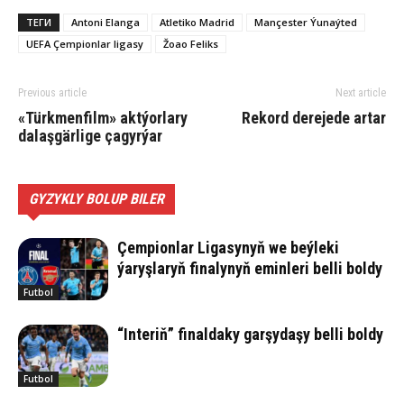
ТЕГИ
Antoni Elanga
Atletiko Madrid
Mançester Ýunaýted
UEFA Çempionlar ligasy
Žoao Feliks
Previous article
Next article
«Türkmenfilm» aktýorlary
Rekord derejede artar
dalaşgärlige çagyrýar
GYZYKLY BOLUP BILER
Çempionlar Ligasynyň we beýleki
ýaryşlaryň finalynyň eminleri belli boldy
Futbol
“Interiň” finaldaky garşydaşy belli boldy
Futbol