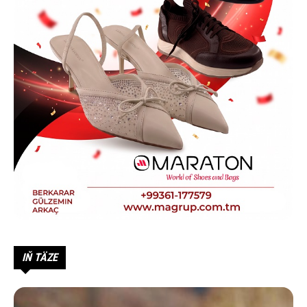
IŇ TÄZE