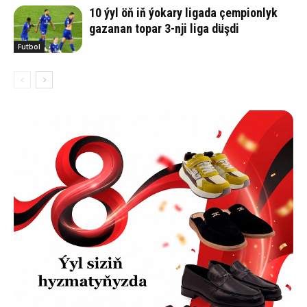
10 ýyl öň iň ýokary ligada çempionlyk
gazanan topar 3-nji liga düşdi
Futbol