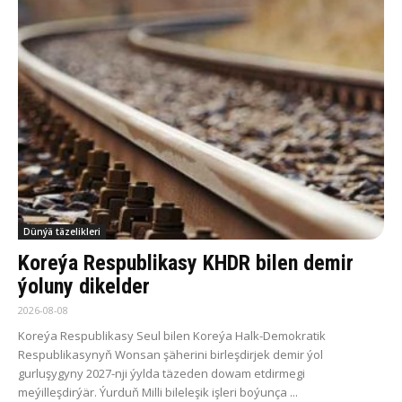
Dünýä täzelikleri
Koreýa Respublikasy KHDR bilen demir
ýoluny dikelder
2026-08-08
Koreýa Respublikasy Seul bilen Koreýa Halk-Demokratik
Respublikasynyň Wonsan şäherini birleşdirjek demir ýol
gurluşygyny 2027-nji ýylda täzeden dowam etdirmegi
meýilleşdirýär. Ýurduň Milli bileleşik işleri boýunça ...