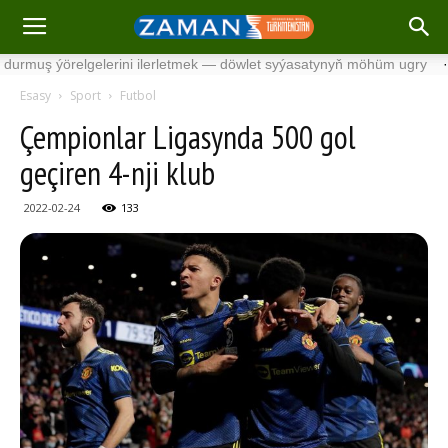
 ýörelgelerini ilerletmek — döwlet syýasatynyň möhüm ugry
·
Söwd
Esasy
Sport
Futbol
Çempionlar Ligasynda 500 gol
geçiren 4-nji klub
2022-02-24
133