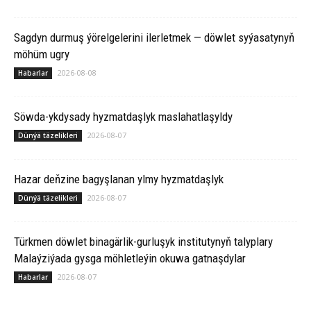
Sagdyn durmuş ýörelgelerini ilerletmek — döwlet syýasatynyň
möhüm ugry
2026-08-08
Habarlar
Söwda-ykdysady hyzmatdaşlyk maslahatlaşyldy
2026-08-07
Dünýä täzelikleri
Hazar deňzine bagyşlanan ylmy hyzmatdaşlyk
2026-08-07
Dünýä täzelikleri
Türkmen döwlet binagärlik-gurluşyk institutynyň talyplary
Malaýziýada gysga möhletleýin okuwa gatnaşdylar
2026-08-07
Habarlar