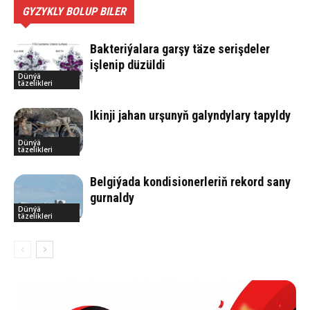
GYZYKLY BOLUP BILER
Bakteriýalara garşy täze serişdeler
işlenip düzüldi
Dünýä
täzelikleri
Ikinji jahan urşunyň galyndylary tapyldy
Dünýä
täzelikleri
Belgiýada kondisionerleriň rekord sany
gurnaldy
Dünýä
täzelikleri