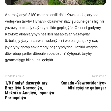
Azerbaýjanyň 2180 metr belentlikdäki Kawkaz daglarynda
ýerleşýän taryhy Hynalyk obasynyň ilaty şu güne çenli hiç hili
ýazuwy bolmadyk aýratyn dilde gepleşýär. Özlerini gadymy
Kawkaz albanlarynyň nesilleri hasaplaýan ýaşaýjylar
özboluşly ýarym çarwa medeniýetini we basgançakly daş
jaýlaryny gorap saklamagy başarypdyrlar. Häzirki wagtda
döwrebap şertler döredilen oba özüniň üýtgeşik taryhy
gymmatlygy bilen ünsi çekýär.
Previous article
Next article
1/8 finalyň duşuşyklary:
Kanada «Ýewrowideniýe»
Braziliýa-Norwegiýa,
bäsleşigine gatnaşar
Meksika-Angliýa, Ispaniýa-
Portugaliýa