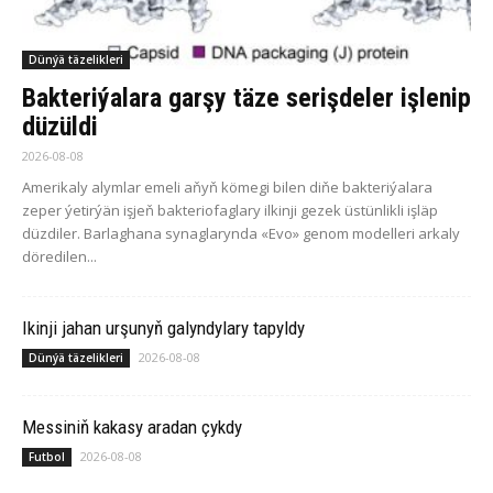
Dünýä täzelikleri
Bakteriýalara garşy täze serişdeler işlenip
düzüldi
2026-08-08
Amerikaly alymlar emeli aňyň kömegi bilen diňe bakteriýalara
zeper ýetirýän işjeň bakteriofaglary ilkinji gezek üstünlikli işläp
düzdiler. Barlaghana synaglarynda «Evo» genom modelleri arkaly
döredilen...
Ikinji jahan urşunyň galyndylary tapyldy
2026-08-08
Dünýä täzelikleri
Messiniň kakasy aradan çykdy
2026-08-08
Futbol