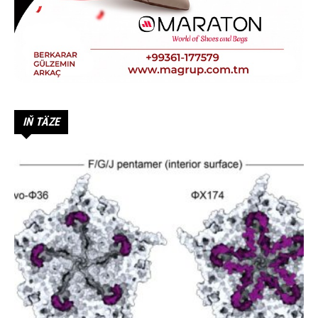
IŇ TÄZE