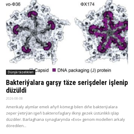
Dünýä täzelikleri
Bakteriýalara garşy täze serişdeler işlenip
düzüldi
2026-08-08
Amerikaly alymlar emeli aňyň kömegi bilen diňe bakteriýalara
zeper ýetirýän işjeň bakteriofaglary ilkinji gezek üstünlikli işläp
düzdiler. Barlaghana synaglarynda «Evo» genom modelleri arkaly
döredilen...