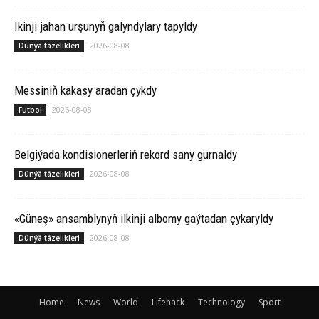
Ikinji jahan urşunyň galyndylary tapyldy
2026-08-08
Dünýä täzelikleri
Messiniň kakasy aradan çykdy
2026-08-08
Futbol
Belgiýada kondisionerleriň rekord sany gurnaldy
2026-08-08
Dünýä täzelikleri
«Güneş» ansamblynyň ilkinji albomy gaýtadan çykaryldy
2026-08-08
Dünýä täzelikleri
Home
News
World
Lifehack
Technology
Sport