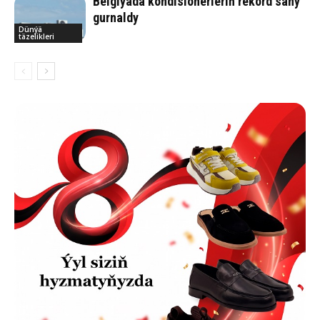
Belgiýada kondisionerleriň rekord sany
gurnaldy
Dünýä
täzelikleri