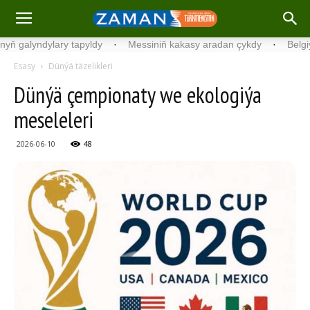
alyndylary tapyldy
·
Messiniň kakasy aradan çykdy
·
Belgiýada k
Esasy
Dünýä täzelikleri
Dünýä çempionaty we ekologiýa
meseleleri
2026-06-10
48