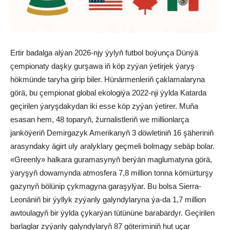
Ertir badalga alýan 2026-njy ýylyň futbol boýunça Dünýä
çempionaty daşky gurşawa iň köp zyýan ýetirjek ýaryş
hökmünde taryha girip biler. Hünärmenleriň çaklamalaryna
görä, bu çempionat global ekologiýa 2022-nji ýylda Katarda
geçirilen ýaryşdakydan iki esse köp zyýan ýetirer. Muňa
esasan hem, 48 toparyň, žurnalistleriň we millionlarça
janköýeriň Demirgazyk Amerikanyň 3 döwletiniň 16 şäheriniň
arasyndaky ägirt uly aralyklary geçmeli bolmagy sebäp bolar.
«Greenly» halkara guramasynyň berýän maglumatyna görä,
ýaryşyň dowamynda atmosfera 7,8 million tonna kömürturşy
gazynyň bölünip çykmagyna garaşylýar. Bu bolsa Sierra-
Leonäniň bir ýyllyk zyýanly galyndylaryna ýa-da 1,7 million
awtoulagyň bir ýylda çykarýan tütününe barabardyr. Geçirilen
barlaglar zyýanly galyndylaryň 87 göteriminiň hut uçar