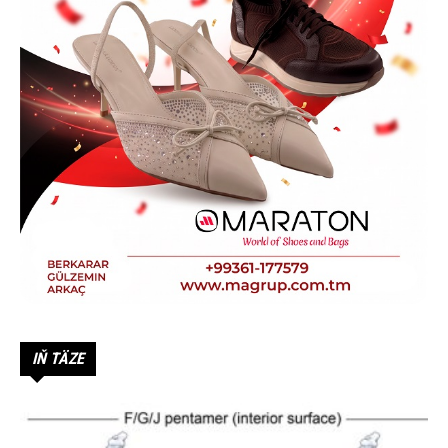
IŇ TÄZE