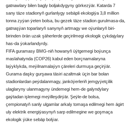
gatnawlary bilen bagly boljakdygyny görkezýär. Katarda 7
sany täze stadionyň gurlanlygy sebäpli ekologiýa 3,8 million
tonna zyýan ýeten bolsa, bu gezek täze stadion gurulmasa-da,
gatnaşýan toparlaryň sanynyň artmagy we oýunlaryň biri-
birinden örän uzak şäherlerde geçirilmegi ekologik çykdajylary
has-da ýokarlandyrdy.
FIFA guramasy BMG-niň howanyň üýtgemegi boýunça
maslahatynda (COP26) kabul eden borçnamalaryna
laýyklykda, meýilnamalaýyn çäreleri durmuşa geçirýär.
Gurama daşky gurşawa täsiri azaltmak üçin bar bolan
stadionlardan peýdalanmagy, janköýerleriň jemgyýetçilik
ulaglaryny ulanmagyny ündemegi hem-de galyndylary
gaýtadan işlemegi meýilleşdirýär. Şeýle-de bolsa,
çempionatyň sanly ulgamlar arkaly tomaşa edilmegi hem ägirt
uly elektrik energiýasynyň sarp edilmegine we goşmaça
ekologik ýüke sebäp bolýar.