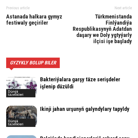
Previous article
Next article
Astanada halkara gymyz
Türkmenistanda
festiwaly geçiriler
Finlýandiýa
Respublikasynyň Adatdan
daşary we Doly ygtyýarly
ilçisi işe başlady
GYZYKLY BOLUP BILER
Bakteriýalara garşy täze serişdeler
işlenip düzüldi
Dünýä
täzelikleri
Ikinji jahan urşunyň galyndylary tapyldy
Dünýä
täzelikleri