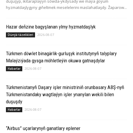
duşuşyp, ikitaraplaýyn söwda-ykdysady we maýa goýum
hyzmatdaşlygyny giňeltmek meselelerini maslahatlaşdy. Žaparow...
Hazar deňzine bagyşlanan ylmy hyzmatdaşlyk
2026-08-07
Dünýä täzelikleri
Türkmen döwlet binagärlik-gurluşyk institutynyň talyplary
Malaýziýada gysga möhletleýin okuwa gatnaşdylar
2026-08-07
Habarlar
Türkmenistanyň Daşary işler ministriniň orunbasary ABŞ-nyň
Türkmenistandaky wagtlaýyn işler ynanylan wekili bilen
duşuşdy
2026-08-07
Habarlar
“Airbus” uçarlarynyň ganatlary eplener