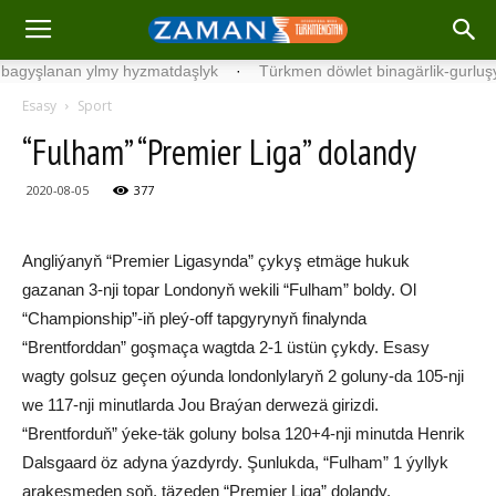
şlanan ylmy hyzmatdaşlyk
·
Türkmen döwlet binagärlik-gurluşyk ins
Esasy
Sport
“Fulham” “Premier Liga” dolandy
2020-08-05
377
Angliýanyň “Premier Ligasynda” çykyş etmäge hukuk
gazanan 3-nji topar Londonyň wekili “Fulham” boldy. Ol
“Championship”-iň pleý-off tapgyrynyň finalynda
“Brentforddan” goşmaça wagtda 2-1 üstün çykdy. Esasy
wagty golsuz geçen oýunda londonlylaryň 2 goluny-da 105-nji
we 117-nji minutlarda Jou Braýan derwezä girizdi.
“Brentforduň” ýeke-täk goluny bolsa 120+4-nji minutda Henrik
Dalsgaard öz adyna ýazdyrdy. Şunlukda, “Fulham” 1 ýyllyk
arakesmeden soň, täzeden “Premier Liga” dolandy.