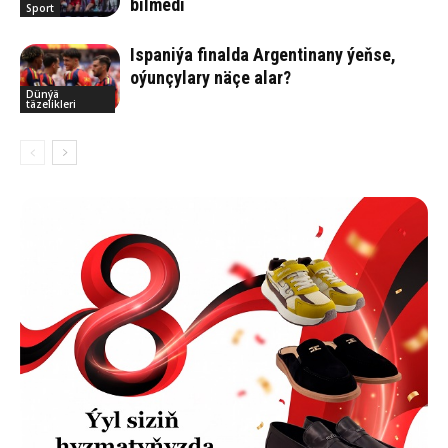
bilmedi
Sport
Ispaniýa finalda Argentinany ýeňse,
oýunçylary näçe alar?
Dünýä
täzelikleri