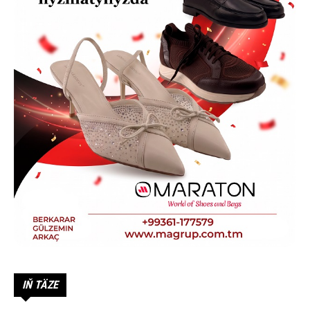
IŇ TÄZE