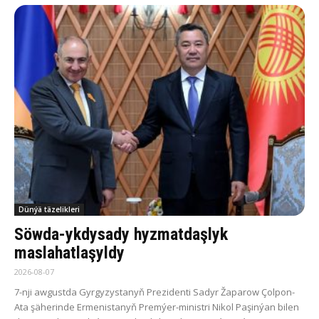
Dünýä täzelikleri
Söwda-ykdysady hyzmatdaşlyk
maslahatlaşyldy
2026-08-07
7-nji awgustda Gyrgyzystanyň Prezidenti Sadyr Žaparow Çolpon-
Ata şäherinde Ermenistanyň Premýer-ministri Nikol Paşinýan bilen