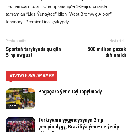
“Fulhamdan” ozal, “Championship”-i 1-2-nji orunlarda
tamamlan “Lids Ýunaýted” bilen “West Bromwiç Albion”
toparlary “Premier Liga” çykypdy.
Previous article
Next article
Sportuň taryhynda şu gün –
500 million gezek
5-nji awgust
diňlenildi
GYZYKLY BOLUP BILER
Pogaçara ýene taý tapylmady
Sport
Türkiýäniň ýygyndysynyň 2-nji
çempionlygy, Braziliýa ýene-de ýeňip