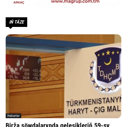
IŇ TÄZE
Habarlar
Birža söwdalarynda geleşikleriň 59-sy