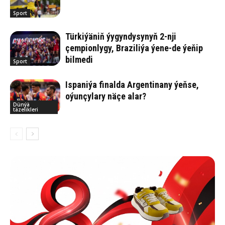
Sport
Türkiýäniň ýygyndysynyň 2-nji
çempionlygy, Braziliýa ýene-de ýeňip
bilmedi
Sport
Ispaniýa finalda Argentinany ýeňse,
oýunçylary näçe alar?
Dünýä
täzelikleri