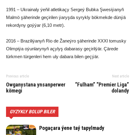
1991 – Ukrainaly ýeňil atletikaçy Sergeý Bubka Şwesiýanyň
Malmö şäherinde geçirilen ýaryşda syrykly bökmekde dünýä
rekordyny goýýar (6,10 metr).
2016 – Braziliýanyň Rio de Žaneýro şäherinde XXXI tomusky
Olimpiýa oýunlarynyň açylyş dabarasy geçirilýär. Çärede
türkmen türgenleri hem uly dabara bilen geçýär.
Previous article
Next article
Owganystana ynsanperwer
“Fulham” “Premier Liga”
kömegi
dolandy
GYZYKLY BOLUP BILER
Pogaçara ýene taý tapylmady