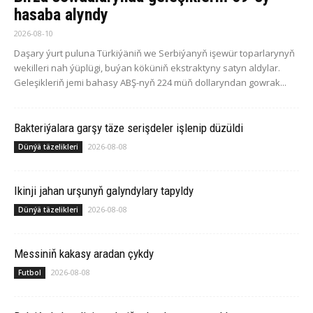
hasaba alyndy
2026-08-10
Daşary ýurt puluna Türkiýäniň we Serbiýanyň işewür toparlarynyň
wekilleri nah ýüplügi, buýan köküniň ekstraktyny satyn aldylar.
Geleşikleriň jemi bahasy ABŞ-nyň 224 müň dollaryndan gowrak...
Bakteriýalara garşy täze serişdeler işlenip düzüldi
2026-08-08
Dünýä täzelikleri
Ikinji jahan urşunyň galyndylary tapyldy
2026-08-08
Dünýä täzelikleri
Messiniň kakasy aradan çykdy
2026-08-08
Futbol