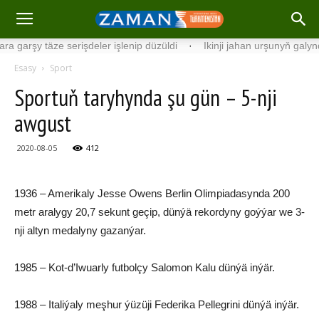
rşy täze serişdeler işlenip düzüldi
·
Ikinji jahan urşunyň galyndylary
Esasy
Sport
Sportuň taryhynda şu gün – 5-nji
awgust
2020-08-05
412
1936 – Amerikaly Jesse Owens Berlin Olimpiadasynda 200
metr aralygy 20,7 sekunt geçip, dünýä rekordyny goýýar we 3-
nji altyn medalyny gazanýar.
1985 – Kot-d’Iwuarly futbolçy Salomon Kalu dünýä inýär.
1988 – Italiýaly meşhur ýüzüji Federika Pellegrini dünýä inýär.