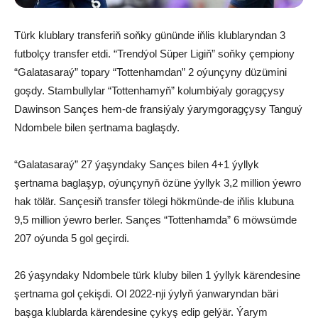
Türk klublary transferiň soňky gününde iňlis klublaryndan 3
futbolçy transfer etdi. “Trendýol Süper Ligiň” soňky çempiony
“Galatasaraý” topary “Tottenhamdan” 2 oýunçyny düzümini
goşdy. Stambullylar “Tottenhamyň” kolumbiýaly goragçysy
Dawinson Sançes hem-de fransiýaly ýarymgoragçysy Tanguý
Ndombele bilen şertnama baglaşdy.
“Galatasaraý” 27 ýaşyndaky Sançes bilen 4+1 ýyllyk
şertnama baglaşyp, oýunçynyň özüne ýyllyk 3,2 million ýewro
hak tölär. Sançesiň transfer tölegi hökmünde-de iňlis klubuna
9,5 million ýewro berler. Sançes “Tottenhamda” 6 möwsümde
207 oýunda 5 gol geçirdi.
26 ýaşyndaky Ndombele türk kluby bilen 1 ýyllyk kärendesine
şertnama gol çekişdi. Ol 2022-nji ýylyň ýanwaryndan bäri
başga klublarda kärendesine çykyş edip gelýär. Ýarym