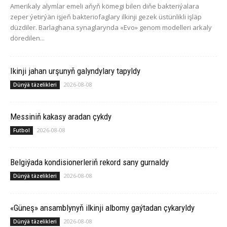
Amerikaly alymlar emeli aňyň kömegi bilen diňe bakteriýalara
zeper ýetirýän işjeň bakteriofaglary ilkinji gezek üstünlikli işläp
düzdiler. Barlaghana synaglarynda «Evo» genom modelleri arkaly
döredilen...
Ikinji jahan urşunyň galyndylary tapyldy
2026-08-08
Dünýä täzelikleri
Messiniň kakasy aradan çykdy
2026-08-08
Futbol
Belgiýada kondisionerleriň rekord sany gurnaldy
2026-08-08
Dünýä täzelikleri
«Güneş» ansamblynyň ilkinji albomy gaýtadan çykaryldy
2026-08-08
Dünýä täzelikleri