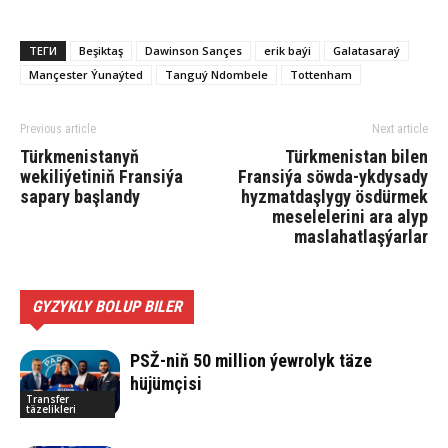
ТЕГИ
Beşiktaş
Dawinson Sançes
erik baýi
Galatasaraý
Mançester Ýunaýted
Tanguý Ndombele
Tottenham
Previous article
Next article
Türkmenistanyň
Türkmenistan bilen
wekiliýetiniň Fransiýa
Fransiýa söwda-ykdysady
sapary başlandy
hyzmatdaşlygy ösdürmek
meselelerini ara alyp
maslahatlaşýarlar
GYZYKLY BOLUP BILER
PSŽ-niň 50 million ýewrolyk täze
hüjümçisi
Transfer
täzelikleri