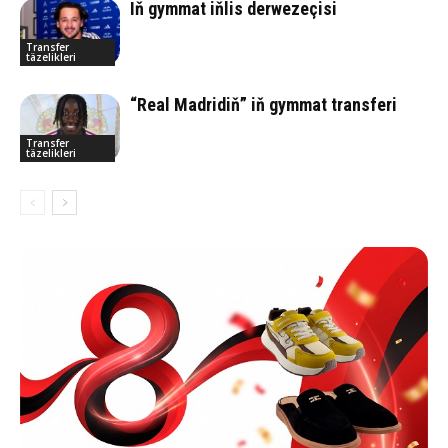
Iň gymmat iňlis derwezeçisi
Transfer
täzelikleri
“Real Madridiň” iň gymmat transferi
Transfer
täzelikleri