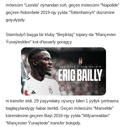
möwsüm “Lionda” oýnandan soň, geçen möwsümi “Napolide”
geçiren Ndombele 2019-njy ýylda “Tottenhamyň” düzümine
goşulypdy.
Stambulyň başga bir kluby “Beşiktaş” topary-da “Mançester
Ýunaýtedden” kot-d’iwuarly goragçy
ni transfer etdi. 29 ýaşyndaky oýunçy bilen 1 ýyllyk şertnama
baglaşylandygy habar berildi. Geçen möwsümi “Marselde”
kärendesine geçiren Baýi 2016-njy ýylda “Wilýarrealdan”
“Mançester Ýunaýtede” transfer bolupdy.