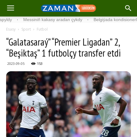
·
Messiniň kakasy aradan çykdy
·
Belgiýada kondisionerleriň re
Esasy
Sport
Futbol
“Galatasaraý” “Premier Ligadan” 2,
“Beşiktaş” 1 futbolçy transfer etdi
2023-09-05
153