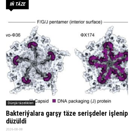
IŇ TÄZE
Dünýä täzelikleri
Bakteriýalara garşy täze serişdeler işlenip
düzüldi
2026-08-08